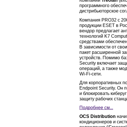
Компании
Treolan
(вх
программного обеспе
дистрибьюторское со
Компания PRO32 с 200
продукции ESET в Рос
вендор предлагает ан
технологий K7 Compu
средствами обеспечен
В зависимости от сво
пакет расширенной за
устройств. Помимо ба
Security включает защ
операций, а также мо
Wi-Fi-сети.
Для корпоративных п
Endpoint Security. Он
и блокировать киберу
защиту рабочих станц
Подробнее см...
OCS Distribution
начи
кондиционеров и сист