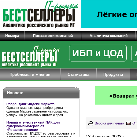
Номера
Показатели компаний
Аналитика компаний
ИБП и ЦОД
Проблемы и мнения
Статистика
Продукты
Новости
Ребрендинг Яндекс Маркета
Одна из главных задач ребрендинга —
сделать Маркет заметнее на городских
улицах: на рекламных щитах и проч.
Новый отечественный ПАК для
Версия для печати
От
суперкомпьютеров от
«Росэлектроники»
Специалисты НИЦЭВТ готовы рассчитать и
13 февраля 2023 г.