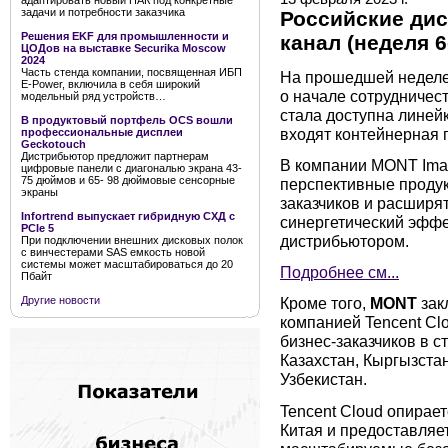
адаптировать новый ПАК под конкретные
задачи и потребности заказчика
Российские ди
Решения EKF для промышленности и
канал (неделя 
ЦОДов на выставке Securika Moscow
2024
Часть стенда компании, посвященная ИБП
На прошедшей недел
Е-Power, включила в себя широкий
о начале сотрудничест
модельный ряд устройств…
стала доступна линейк
В продуктовый портфель OCS вошли
входят контейнерная 
профессиональные дисплеи
Geckotouch
Дистрибьютор предложит партнерам
В компании MONT Imag
цифровые панели с диагональю экрана 43-
75 дюймов и 65- 98 дюймовые сенсорные
перспективные продук
экраны
заказчиков и расширят
Infortrend выпускает гибридную СХД с
синергетический эффе
PCIe 5
дистрибьютором.
При подключении внешних дисковых полок
с винчестерами SAS емкость новой
системы может масштабироваться до 20
Подробнее см...
Пбайт
Другие новости
Кроме того,
MONT
зак
компанией Tencent Cl
бизнес-заказчиков в 
Казахстан, Кыргызстан
Узбекистан.
Tencent Cloud опирае
Китая и предоставляе