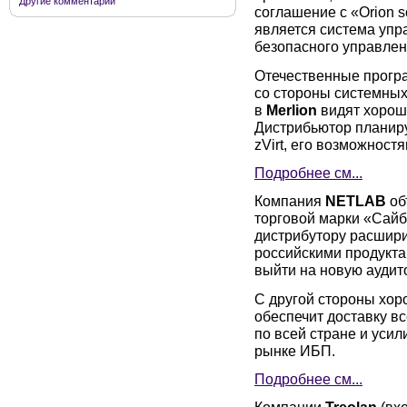
Другие комментарии
соглашение с «Orion s
является система упр
безопасного управлен
Отечественные прогр
со стороны системных 
в
Merlion
видят хороши
Дистрибьютор планиру
zVirt, его возможност
Подробнее см...
Компания
NETLAB
об
торговой марки «Сайб
дистрибутору расшир
российскими продукта
выйти на новую аудит
С другой стороны хо
обеспечит доставку в
по всей стране и уси
рынке ИБП.
Подробнее см...