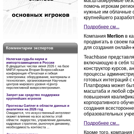
масштабируемые безо
помочь игрокам регио
нужные им облачные 
крупнейшего разработ
Подробнее см...
Компания
Merlion
в ка
продвигать в своем п
для создания онлайн-
Комментарии экспертов
Teachbase представля
Нелегкая судьба науки и
включающую в себя та
импортозамещения в России
В двадцатых числах июня 2026 г. на базе
конструктор курсов, а
МФТИ прошла Вторая Всероссийская
процессы администри
конференция «Печатная и гибкая
электроника: оборудование, материалы и
готовых интеграций 
технологии», организованная Научным
центров мирового уровня «Центр
Платформа может быт
перспективной микроэлектроники».
масштаба и любой сфе
Запрет как средство поддержки
повышения квалифика
крупнейших игроков
корпоративного обуче
Прогнозы Gartner в области данных и
создания всесторонне
аналитики на 2026 год
образовательных учр
Ожидается, что искусственный интеллект
окажет влияние на все аспекты этой
области: лидерство, управление данными,
Подробнее см...
кадровые стратегии, рыночную динамику,
необходимость контекста ...
Кроме того, компания