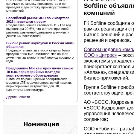
Признание ООО «Квант» банкротом не
означает остановку производства и не
Softline объяв
приведет к демонтажу производственных
мощностей
компаний
Российский рынок ИБП во 2 квартале
2026 г. вернулся к росту
ГК Softline сообщила
Средневзвешенная стоимость ИБП за год
рамках реализации ст
выросла на 29,6%, что и стало причиной
разнонаправленной динамики штучных и
бизнес-решений и ра
денежных показателей
решений и сервисов.
В июне рынок ноутбуков в России опять
обвалился
Совсем недавно комп
Предварительно, за второй квартал было
продано ~650 тыс. лэптопов, что на 10%
ООО «Цитрос»
– росс
хуже, чем за аналогичный период прошлого
экосистемы управления
года
приобретает контрольн
Предприятие Москвы произвело свыше
«Аплана», специализ
10 тыс. периферийных плат для
компьютерного оборудования
бизнес-приложений.
В планах по расширению ассортимента —
модемы LTE, модули оперативной памяти,
периферийные устройства для ПК
Группа Softline приоб
(мониторы и клавиатуры
соответствующие про
Другие новости
АО «БОСС. Кадровые 
«БОСС-Кадровик» для 
управления человечес
холдингов;
ООО «Робин» – разра