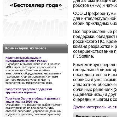
для автоматизации би
роботов (RPA) и чат-б
ООО «Преферентум» –
для интеллектуальной
серии прикладных биз
Все перечисленные р
поддержки, обладают 
российского ПО. Кром
команд разработки и 
Комментарии экспертов
совершенствование пр
ГК Softline.
Нелегкая судьба науки и
импортозамещения в России
Комментируя очередн
В двадцатых числах июня 2026 г. на базе
МФТИ прошла Вторая Всероссийская
генеральный директор S
конференция «Печатная и гибкая
электроника: оборудование, материалы и
последовательно и ак
технологии», организованная Научным
сервисы и уже закрыв
центров мирового уровня «Центр
перспективной микроэлектроники».
аппаратном обеспечении
облачных решениях (So
Запрет как средство поддержки
крупнейших игроков
(«Девелоника») и дру
очередным шагом к с
Прогнозы Gartner в области данных и
аналитики на 2026 год
Ожидается, что искусственный интеллект
Другие материалы из эт
окажет влияние на все аспекты этой
области: лидерство, управление данными,
кадровые стратегии, рыночную динамику,
Рекламные ссылки