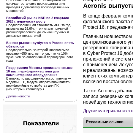
Признание ООО «Квант» банкротом не
означает остановку производства и не
Acronis выпуст
приведет к демонтажу производственных
мощностей
В конце февраля комп
Российский рынок ИБП во 2 квартале
флагманского пакета 
2026 г. вернулся к росту
Средневзвешенная стоимость ИБП за год
Protect 16, предназна
выросла на 29,6%, что и стало причиной
разнонаправленной динамики штучных и
Главным новшеством 1
денежных показателей
централизованного уп
В июне рынок ноутбуков в России опять
обвалился
резервного копирован
Предварительно, за второй квартал было
в Cyber Protect 16 д
продано ~650 тыс. лэптопов, что на 10%
хуже, чем за аналогичный период прошлого
приложений и систем 
года
с применением Искусс
Предприятие Москвы произвело свыше
и реализованы возмо
10 тыс. периферийных плат для
клиентских компьютер
компьютерного оборудования
В планах по расширению ассортимента —
включая восстановлен
модемы LTE, модули оперативной памяти,
периферийные устройства для ПК
(мониторы и клавиатуры
Также Acronis добави
записи резервных коп
Другие новости
новейшую технологию
Другие материалы из эт
Рекламные ссылки