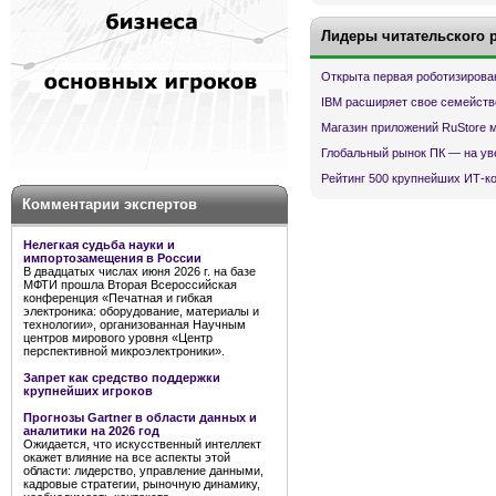
Лидеры читательского 
Открыта первая роботизирова
IBM расширяет свое семейств
Магазин приложений RuStore 
Глобальный рынок ПК — на ув
Рейтинг 500 крупнейших ИТ-к
Комментарии экспертов
Нелегкая судьба науки и
импортозамещения в России
В двадцатых числах июня 2026 г. на базе
МФТИ прошла Вторая Всероссийская
конференция «Печатная и гибкая
электроника: оборудование, материалы и
технологии», организованная Научным
центров мирового уровня «Центр
перспективной микроэлектроники».
Запрет как средство поддержки
крупнейших игроков
Прогнозы Gartner в области данных и
аналитики на 2026 год
Ожидается, что искусственный интеллект
окажет влияние на все аспекты этой
области: лидерство, управление данными,
кадровые стратегии, рыночную динамику,