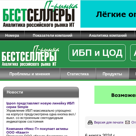
Номера
Показатели компаний
Аналитика компаний
ИБП и ЦОД
Проблемы и мнения
Статистика
Продукты
Новости
Ippon представляет новую линейку ИБП
серии Simple
Управление ИБП максимально упрощено:
на корпусе предусмотрена одна кнопка вкл./
выкл. со встроенным светодиодным
индикатором состояния
Версия для печати
От
Компания «Некс-Т» покупает активы
ООО «Квант»
6 марта 2024 г.