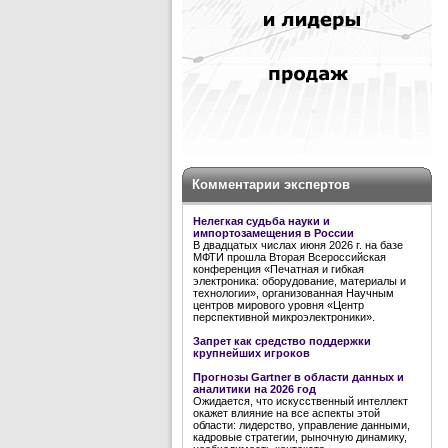
Комментарии экспертов
Нелегкая судьба науки и
импортозамещения в России
В двадцатых числах июня 2026 г. на базе
МФТИ прошла Вторая Всероссийская
конференция «Печатная и гибкая
электроника: оборудование, материалы и
технологии», организованная Научным
центров мирового уровня «Центр
перспективной микроэлектроники».
Запрет как средство поддержки
крупнейших игроков
Прогнозы Gartner в области данных и
аналитики на 2026 год
Ожидается, что искусственный интеллект
окажет влияние на все аспекты этой
области: лидерство, управление данными,
кадровые стратегии, рыночную динамику,