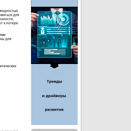
 мощностью
оваться для
енности,
т к потере
ями
пны для
итических