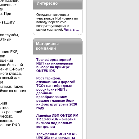
ки важного
Интересно
овышенное
ти,
ы. При
Ожидания ключевых
участников ИБП-рынка по
поводу перспектив
ю защиту
возврата ушедших с
рынка компаний.
Читать …
ок службы,
нятный
Материалы
компаний
пания EKF,
вои
Трансформаторный
решений
ИБП как инженерный
 наш большой
выбор: на примере
нейки E-Power
ONTEK iDS
ого класса,
а новый для
Рост тарифов,
ще
отключения и дорогой
TCO: как гибридные
таться. Также
российские ИБП с
йчас во многих
двойным
преобразованием
решают главные боли
ания
инфраструктуры в 2026
етное
году
ных решений
Линейка ИБП ONTEK PM
ческих,
TR 10-60 кВА – энергия
твенные
бизнеса под полным
твенное R&D
контролем
Трехфазные ИБП SKAT-
UPS 3/3: три аргумента