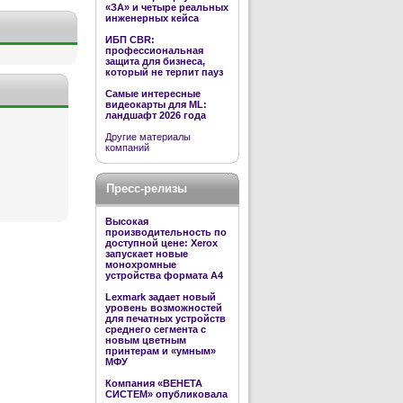
«ЗА» и четыре реальных
инженерных кейса
ИБП CBR:
профессиональная
защита для бизнеса,
который не терпит пауз
Самые интересные
видеокарты для ML:
ландшафт 2026 года
Другие материалы
компаний
Пресс-релизы
Высокая
производительность по
доступной цене: Xerox
запускает новые
монохромные
устройства формата А4
Lexmark задает новый
уровень возможностей
для печатных устройств
среднего сегмента с
новым цветным
принтерам и «умным»
МФУ
Компания «ВЕНЕТА
СИСТЕМ» опубликовала