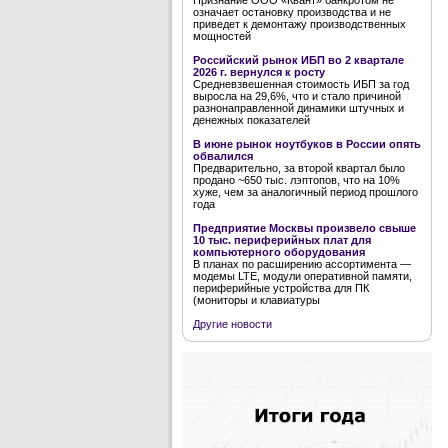
Признание ООО «Квант» банкротом не
означает остановку производства и не
приведет к демонтажу производственных
мощностей
Российский рынок ИБП во 2 квартале
2026 г. вернулся к росту
Средневзвешенная стоимость ИБП за год
выросла на 29,6%, что и стало причиной
разнонаправленной динамики штучных и
денежных показателей
В июне рынок ноутбуков в России опять
обвалился
Предварительно, за второй квартал было
продано ~650 тыс. лэптопов, что на 10%
хуже, чем за аналогичный период прошлого
года
Предприятие Москвы произвело свыше
10 тыс. периферийных плат для
компьютерного оборудования
В планах по расширению ассортимента —
модемы LTE, модули оперативной памяти,
периферийные устройства для ПК
(мониторы и клавиатуры
Другие новости