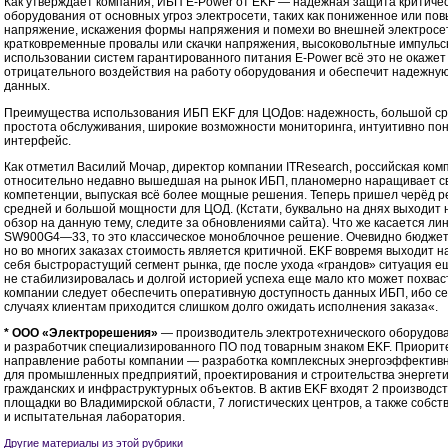
Как утверждает компания, ИБП E-Power от EKF — надежная защита критичес
оборудования от основных угроз электросети, таких как пониженное или п
напряжение, искажения формы напряжения и помехи во внешней электросе
кратковременные провалы или скачки напряжения, высоковольтные импульс
использовании систем гарантированного питания E-Power всё это не окажет
отрицательного воздействия на работу оборудования и обеспечит надежну
данных.
Преимущества использования ИБП EKF для ЦОДов: надежность, большой ср
простота обслуживания, широкие возможности мониторинга, интуитивно по
интерфейс.
Как отметил Василий Мочар, директор компании ITResearch, российская ком
относительно недавно вышедшая на рынок ИБП, планомерно наращивает с
компетенции, выпуская всё более мощные решения. Теперь пришел черёд 
средней и большой мощности для ЦОД. (Кстати, буквально на днях выходит
обзор на данную тему, следите за обновлениями сайта). Что же касается ли
SW900G4—33, то это классическое моноблочное решение. Очевидно бюджетн
но во многих заказах стоимость является критичной. EKF вовремя выходит н
себя быстрорастущий сегмент рынка, где после ухода «грандов» ситуация е
не стабилизировалась и долгой историей успеха еще мало кто может похвас
компании следует обеспечить оперативную доступность данных ИБП, ибо се
случаях клиентам приходится слишком долго ожидать исполнения заказа«.
* ООО «Электрорешения»
— производитель электротехнического оборудов
и разработчик специализированного ПО под товарным знаком EKF. Приорит
направление работы компании — разработка комплексных энергоэффектив
для промышленных предприятий, проектирования и строительства энергети
гражданских и инфраструктурных объектов. В актив EKF входят 2 производс
площадки во Владимирской области, 7 логистических центров, а также собс
и испытательная лаборатория.
Другие материалы из этой рубрики