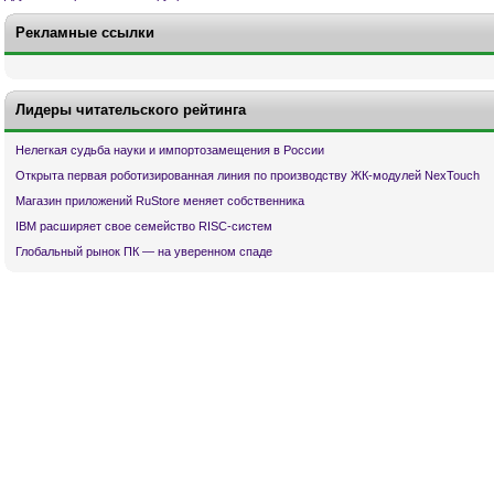
Рекламные ссылки
Лидеры читательского рейтинга
Нелегкая судьба науки и импортозамещения в России
Открыта первая роботизированная линия по производству ЖК-модулей NexTouch
Магазин приложений RuStore меняет собственника
IBM расширяет свое семейство RISC-систем
Глобальный рынок ПК — на уверенном спаде