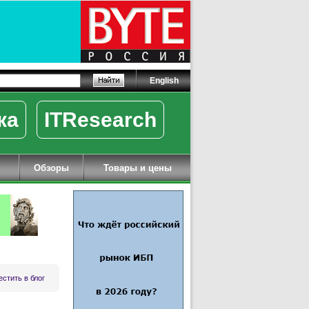
English
ка
ITResearch
Обзоры
Товары и цены
стить в блог