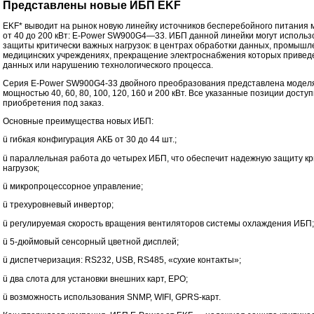
Представлены новые ИБП EKF
EKF* выводит на рынок новую линейку источников бесперебойного питания
от 40 до 200 кВт: E-Power SW900G4—33. ИБП данной линейки могут использ
защиты критически важных нагрузок: в центрах обработки данных, промышл
медицинских учреждениях, прекращение электроснабжения которых приведе
данных или нарушению технологического процесса.
Серия E-Power SW900G4-33 двойного преобразования представлена модел
мощностью 40, 60, 80, 100, 120, 160 и 200 кВт. Все указанные позиции досту
приобретения под заказ.
Основные преимущества новых ИБП:
ü гибкая конфигурация АКБ от 30 до 44 шт.;
ü параллельная работа до четырех ИБП, что обеспечит надежную защиту кр
нагрузок;
ü микропроцессорное управление;
ü трехуровневый инвертор;
ü регулируемая скорость вращения вентиляторов системы охлаждения ИБП;
ü 5-дюймовый сенсорный цветной дисплей;
ü диспетчеризация: RS232, USB, RS485, «сухие контакты»;
ü два слота для установки внешних карт, EPO;
ü возможность использования SNMP, WIFI, GPRS-карт.