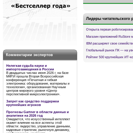
Лидеры читательского 
Открыта первая роботизирова
Магазин приложений RuStore 
IBM расширяет свое семейств
Глобальный рынок ПК — на ув
Комментарии экспертов
Рейтинг 500 крупнейших ИТ-к
Нелегкая судьба науки и
импортозамещения в России
В двадцатых числах июня 2026 г. на базе
МФТИ прошла Вторая Всероссийская
конференция «Печатная и гибкая
электроника: оборудование, материалы и
технологии», организованная Научным
центров мирового уровня «Центр
перспективной микроэлектроники».
Запрет как средство поддержки
крупнейших игроков
Прогнозы Gartner в области данных и
аналитики на 2026 год
Ожидается, что искусственный интеллект
окажет влияние на все аспекты этой
области: лидерство, управление данными,
кадровые стратегии, рыночную динамику,