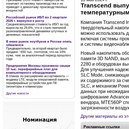
Признание ООО «Квант» банкротом не
означает остановку производства и не
Transcend вып
приведет к демонтажу производственных
мощностей
температурным
Российский рынок ИБП во 2 квартале
2026 г. вернулся к росту
Компания Transcend In
Средневзвешенная стоимость ИБП за год
твердотельный накопи
выросла на 29,6%, что и стало причиной
разнонаправленной динамики штучных и
можно использовать д
денежных показателей
включая системы про
В июне рынок ноутбуков в России опять
и системы видеонабл
обвалился
Предварительно, за второй квартал было
продано ~650 тыс. лэптопов, что на 10%
Новый накопитель об
хуже, чем за аналогичный период прошлого
памяти 3D NAND, вып
года
2280 и оборудован вы
Предприятие Москвы произвело свыше
Для улучшения надежн
10 тыс. периферийных плат для
компьютерного оборудования
SLC Mode, снижающая
В планах по расширению ассортимента —
их содержимого за сч
модемы LTE, модули оперативной памяти,
периферийные устройства для ПК
SLC, и механизм Powe
(мониторы и клавиатуры
данных при неожиданн
Другие новости
шифрование Advanced 
вендора, MTE560P спо
загрязненности воздух
Другие материалы из эт
Рекламные ссылки