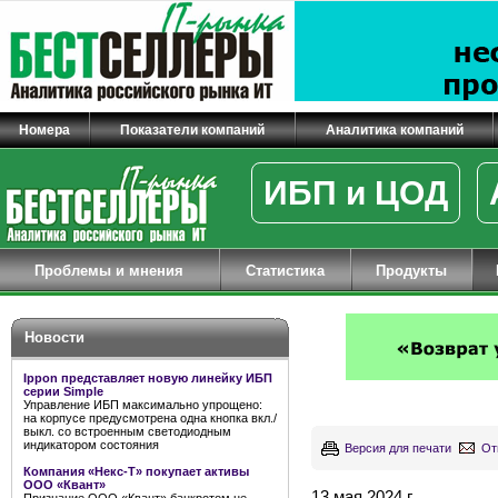
Номера
Показатели компаний
Аналитика компаний
ИБП и ЦОД
Проблемы и мнения
Статистика
Продукты
Новости
Ippon представляет новую линейку ИБП
серии Simple
Управление ИБП максимально упрощено:
на корпусе предусмотрена одна кнопка вкл./
выкл. со встроенным светодиодным
индикатором состояния
Версия для печати
От
Компания «Некс-Т» покупает активы
ООО «Квант»
13 мая 2024 г.