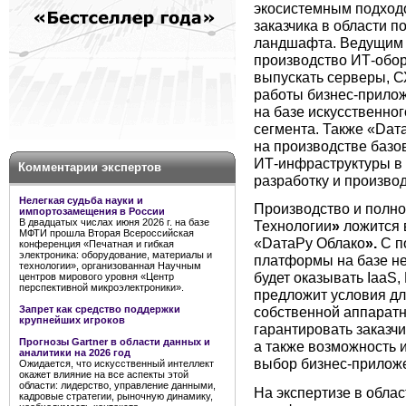
экосистемным подходо
заказчика в области п
ландшафта. Ведущим 
производство ИТ-обор
выпускать серверы, С
работы бизнес-прилож
на базе искусственног
сегмента. Также «Dат
на производстве баз
ИТ-инфраструктуры в
Комментарии экспертов
разработку и произво
Нелегкая судьба науки и
Производство и полн
импортозамещения в России
В двадцатых числах июня 2026 г. на базе
Технологии
»
ложится 
МФТИ прошла Вторая Всероссийская
«DатаРу Облако
».
С п
конференция «Печатная и гибкая
электроника: оборудование, материалы и
платформы на базе не
технологии», организованная Научным
будет оказывать IaaS,
центров мирового уровня «Центр
перспективной микроэлектроники».
предложит условия дл
Запрет как средство поддержки
собственной аппарат
крупнейших игроков
гарантировать заказч
Прогнозы Gartner в области данных и
а также возможность 
аналитики на 2026 год
выбор бизнес-приложе
Ожидается, что искусственный интеллект
окажет влияние на все аспекты этой
области: лидерство, управление данными,
На экспертизе в облас
кадровые стратегии, рыночную динамику,