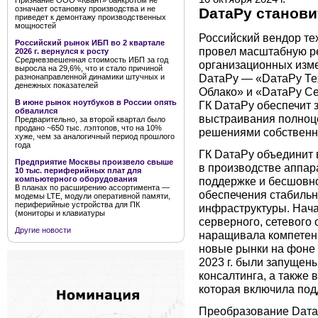
Признание ООО «Квант» банкротом не
означает остановку производства и не
DатаРу станови
приведет к демонтажу производственных
мощностей
Российский вендор те
Российский рынок ИБП во 2 квартале
провел масштабную ре
2026 г. вернулся к росту
Средневзвешенная стоимость ИБП за год
организационных изм
выросла на 29,6%, что и стало причиной
DатаРу — «DатаРу Тех
разнонаправленной динамики штучных и
денежных показателей
Облако» и «DатаРу С
В июне рынок ноутбуков в России опять
ГК DатаРу обеспечит 
обвалился
выстраивания полноце
Предварительно, за второй квартал было
продано ~650 тыс. лэптопов, что на 10%
решениями собственн
хуже, чем за аналогичный период прошлого
года
ГК DатаРу объединит 
Предприятие Москвы произвело свыше
в производстве аппар
10 тыс. периферийных плат для
поддержке и бесшовно
компьютерного оборудования
В планах по расширению ассортимента —
обеспечения стабильн
модемы LTE, модули оперативной памяти,
периферийные устройства для ПК
инфраструктуры. Нача
(мониторы и клавиатуры
серверного, сетевого
Другие новости
наращивала компетенц
новые рынки на фоне 
2023 г. были запущен
консалтинга, а также
которая включила под
Преобразование Dата