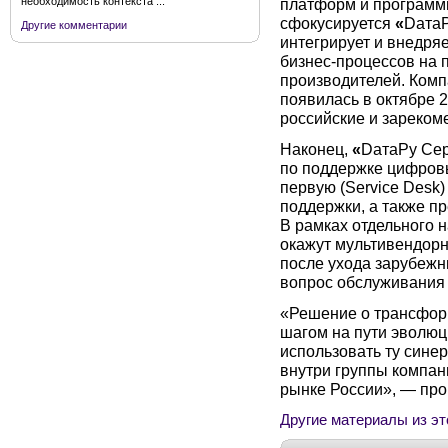
платформ и программ
необходимость контекста ...
сфокусируется
«
DатаР
Другие комментарии
интегрирует и внедря
бизнес-процессов на 
производителей. Комп
появилась в октябре 2
российские и зареком
Наконец,
«
DатаРу Се
по поддержке цифровы
первую (Service Desk) 
поддержки, а также п
В рамках отдельного
окажут мультивендорн
после ухода зарубежн
вопрос обслуживания 
«Решение о трансфор
шагом на пути эволю
использовать ту сине
внутри группы компан
рынке России», — про
Другие материалы из эт