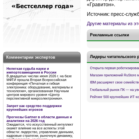
«Гравитон».
Источник: пресс-служ
Другие материалы из эт
Рекламные ссылки
Лидеры читательского 
Комментарии экспертов
Открыта первая роботизирова
Нелегкая судьба науки и
импортозамещения в России
Магазин приложений RuStore 
В двадцатых числах июня 2026 г. на базе
МФТИ прошла Вторая Всероссийская
IBM расширяет свое семейств
конференция «Печатная и гибкая
электроника: оборудование, материалы и
Глобальный рынок ПК — на ув
технологии», организованная Научным
центров мирового уровня «Центр
Рейтинг 500 крупнейших ИТ-к
перспективной микроэлектроники».
Запрет как средство поддержки
крупнейших игроков
Прогнозы Gartner в области данных и
аналитики на 2026 год
Ожидается, что искусственный интеллект
окажет влияние на все аспекты этой
области: лидерство, управление данными,
кадровые стратегии, рыночную динамику,