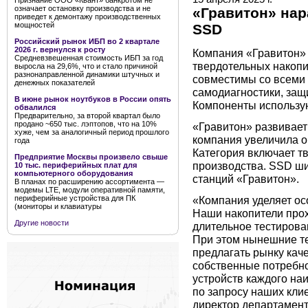
Признание ООО «Квант» банкротом не
означает остановку производства и не
«Гравитон» на
приведет к демонтажу производственных
мощностей
SSD
Российский рынок ИБП во 2 квартале
2026 г. вернулся к росту
Компания «Гравитон»
Средневзвешенная стоимость ИБП за год
твердотельных накопи
выросла на 29,6%, что и стало причиной
разнонаправленной динамики штучных и
совместимы со всеми
денежных показателей
самодиагностики, защ
В июне рынок ноутбуков в России опять
Компоненты использую
обвалился
Предварительно, за второй квартал было
продано ~650 тыс. лэптопов, что на 10%
«Гравитон» развивает
хуже, чем за аналогичный период прошлого
компания увеличила о
года
Категория включает т
Предприятие Москвы произвело свыше
производства. SSD ши
10 тыс. периферийных плат для
компьютерного оборудования
станций «Гравитон».
В планах по расширению ассортимента —
модемы LTE, модули оперативной памяти,
периферийные устройства для ПК
«Компания уделяет ос
(мониторы и клавиатуры
Наши накопители прох
Другие новости
длительное тестирова
При этом нынешние т
предлагать рынку кач
собственные потребно
устройств каждого на
по запросу наших кли
директор департамент