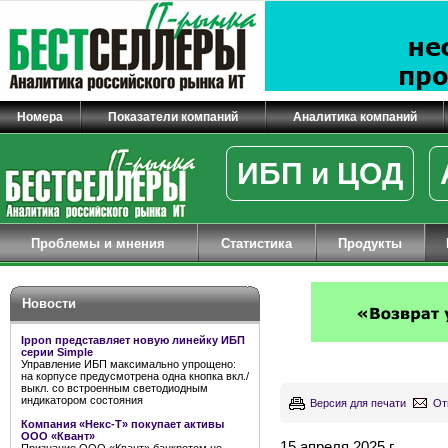
Номера
Показатели компаний
Аналитика компаний
ИБП и ЦОД
Проблемы и мнения
Статистика
Продукты
Новости
Ippon представляет новую линейку ИБП
серии Simple
Управление ИБП максимально упрощено:
на корпусе предусмотрена одна кнопка вкл./
выкл. со встроенным светодиодным
индикатором состояния
Версия для печати
От
Компания «Некс-Т» покупает активы
ООО «Квант»
15 апреля 2025 г.