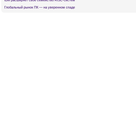
IBM расширяет свое семейство RISC-систем
Глобальный рынок ПК — на уверенном спаде