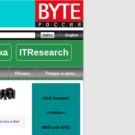
English
ка
ITResearch
Обзоры
Товары и цены
стить в блог