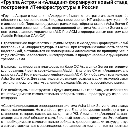
«Группа Астра» и «Аладдин» формируют новый станд
построения ИТ-инфраструктуры в России
«Группа Астра» и компания «Аладдин» объявляют о стратегическом партнёр
обеспечит качественно новый подход к построению ИТ-инфраструктуры — 
и доверенной. Первым продуктом в рамках партнёрства станет Astra Server 
комплексное решение на базе операционной системы Astra Linux Server с с
централизованного управления ALD Pro, ACM и корпоративным центром се
Aladdin Enterprise CA (eCA).
Стратегическое партнёрство «Группы Астра» и «Аладдин» формирует новы
построения ИТ-инфраструктуры в России, при котором безопасность перест
надстройкой, а становится её полноценным компонентом по принципу Secure
когда свойства безопасности интегрированы в продукт наравне с функцион
требованиями.
В рамках партнерства в платформу на базе ОС Astra Linux Server интегрируе
корпоративный центр сертификации Aladdin Enterprise CA от «Аладдин», а 
каталога ALD Pro и менеджер конфигураций ACM. Они образуют комплексн
Astra Server Core. Для заказчиков это означает возврат к архитектурной связ
технологического стека, утраченной с уходом Microsoft с российского рынка.
Все необходимые инструменты будут доступны «из коробки», что избавит за
от необходимости самостоятельно собирать свою инфраструктуру из решен
вендоров.
«Сертифицированная операционная система Astra Linux Server стала стан
импортозамещения. Но в инфраструктуре Enterprise-уровня необходим крит
компонент, которого нам не хватало, — это PKI. У компании „Аладдин“ самая
экспертиза в этой области и самый полный портфель продуктов. Это избавл
от необходимости самостоятельно собирать доверенную архитектуру „по кус
а затем сталкиваться с рассинхронизированностью компонентов на протяж