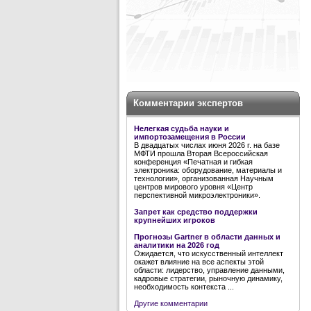
Комментарии экспертов
Нелегкая судьба науки и
импортозамещения в России
В двадцатых числах июня 2026 г. на базе
МФТИ прошла Вторая Всероссийская
конференция «Печатная и гибкая
электроника: оборудование, материалы и
технологии», организованная Научным
центров мирового уровня «Центр
перспективной микроэлектроники».
Запрет как средство поддержки
крупнейших игроков
Прогнозы Gartner в области данных и
аналитики на 2026 год
Ожидается, что искусственный интеллект
окажет влияние на все аспекты этой
области: лидерство, управление данными,
кадровые стратегии, рыночную динамику,
необходимость контекста ...
Другие комментарии