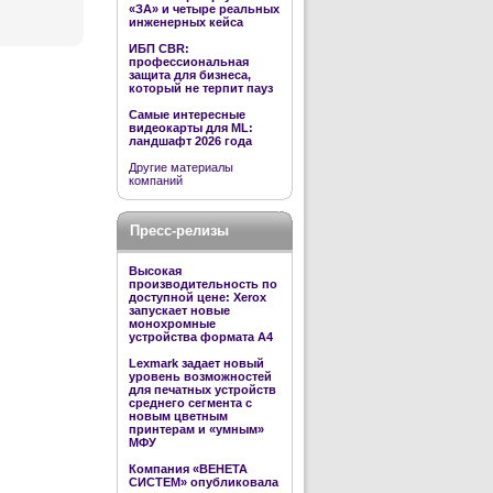
«ЗА» и четыре реальных
инженерных кейса
ИБП CBR:
профессиональная
защита для бизнеса,
который не терпит пауз
Самые интересные
видеокарты для ML:
ландшафт 2026 года
Другие материалы
компаний
Пресс-релизы
Высокая
производительность по
доступной цене: Xerox
запускает новые
монохромные
устройства формата А4
Lexmark задает новый
уровень возможностей
для печатных устройств
среднего сегмента с
новым цветным
принтерам и «умным»
МФУ
Компания «ВЕНЕТА
СИСТЕМ» опубликовала