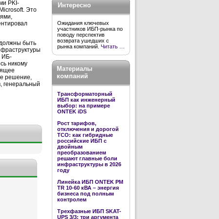
ми PKI-
Интересно
icrosoft. Это
ями,
ентировал
Ожидания ключевых
участников ИБП-рынка по
поводу перспектив
возврата ушедших с
 должны быть
рынка компаний.
Читать …
инфраструктуры
 ИБ-
ось никому
Материалы
оящее
компаний
ое решение,
, генеральный
Трансформаторный
ИБП как инженерный
выбор: на примере
ONTEK iDS
Рост тарифов,
отключения и дорогой
TCO: как гибридные
российские ИБП с
двойным
преобразованием
решают главные боли
инфраструктуры в 2026
году
Линейка ИБП ONTEK PM
TR 10-60 кВА – энергия
бизнеса под полным
контролем
Трехфазные ИБП SKAT-
UPS 3/3: три аргумента