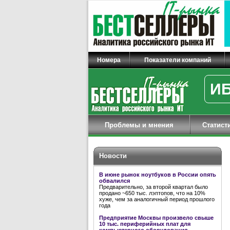
Номера
Показатели компаний
ИБ
Проблемы и мнения
Статист
Новости
В июне рынок ноутбуков в России опять
обвалился
Предварительно, за второй квартал было
продано ~650 тыс. лэптопов, что на 10%
хуже, чем за аналогичный период прошлого
года
Предприятие Москвы произвело свыше
10 тыс. периферийных плат для