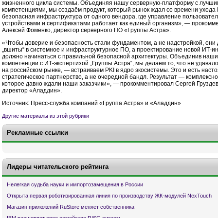
жизненного цикла системы. Объединяя нашу серверную-платформу с лучши
компетенциями, мы создаём продукт, который рынок ждал со времени ухода M
безопасная инфраструктура от одного вендора, где управление пользовател
устройствами и сертификатами работает как единый организм», — прокомм
Алексей Фоменко, директор серверного ПО «Группы Астра».
«Чтобы доверие и безопасность стали фундаментом, а не надстройкой, они
„вшиты“ в системное и инфраструктурное ПО, а проектирование новой ИТ-
должно начинаться с правильной безопасной архитектуры. Объединив наши
компетенции с ИТ-экспертизой „Группы Астра“, мы делаем то, что не удавал
на российском рынке, — встраиваем PKI в ядро экосистемы. Это и есть наст
стратегическое партнерство, а не очередной бандл. Результат — комплексн
которое давно ждали наши заказчики», — прокомментировал Сергей Груздев
директор «Аладдин».
Источник: Пресс-служба компаний «Группа Астра» и «Аладдин»
Другие материалы из этой рубрики
Рекламные ссылки
Лидеры читательского рейтинга
Нелегкая судьба науки и импортозамещения в России
Открыта первая роботизированная линия по производству ЖК-модулей NexTouch
Магазин приложений RuStore меняет собственника