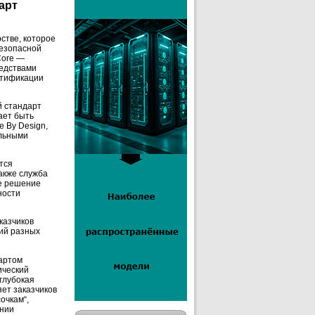
арт
стве, которое
безопасной
Core —
редствами
ртификации
й стандарт
ает быть
 By Design,
альными
тся
также служба
ое решение
ности
казчиков
ий разных
дартом
ический
 глубокая
яет заказчиков
очкам“,
ении