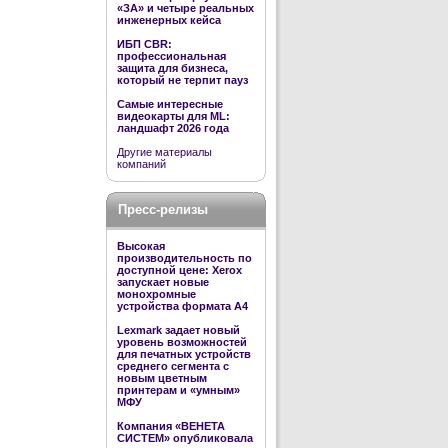
«ЗА» и четыре реальных
инженерных кейса
ИБП CBR:
профессиональная
защита для бизнеса,
который не терпит пауз
Самые интересные
видеокарты для ML:
ландшафт 2026 года
Другие материалы
компаний
Пресс-релизы
Высокая
производительность по
доступной цене: Xerox
запускает новые
монохромные
устройства формата А4
Lexmark задает новый
уровень возможностей
для печатных устройств
среднего сегмента с
новым цветным
принтерам и «умным»
МФУ
Компания «ВЕНЕТА
СИСТЕМ» опубликовала