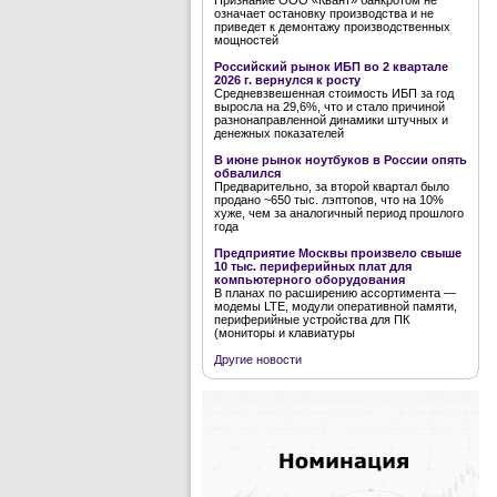
Признание ООО «Квант» банкротом не
означает остановку производства и не
приведет к демонтажу производственных
мощностей
Российский рынок ИБП во 2 квартале
2026 г. вернулся к росту
Средневзвешенная стоимость ИБП за год
выросла на 29,6%, что и стало причиной
разнонаправленной динамики штучных и
денежных показателей
В июне рынок ноутбуков в России опять
обвалился
Предварительно, за второй квартал было
продано ~650 тыс. лэптопов, что на 10%
хуже, чем за аналогичный период прошлого
года
Предприятие Москвы произвело свыше
10 тыс. периферийных плат для
компьютерного оборудования
В планах по расширению ассортимента —
модемы LTE, модули оперативной памяти,
периферийные устройства для ПК
(мониторы и клавиатуры
Другие новости