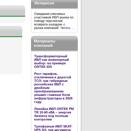
Интересно
Ожидания ключевых
участников ИБП-рынка по
поводу перспектив
возврата ушедших с
рынка компаний.
Читать …
Материалы
компаний
Трансформаторный
ИБП как инженерный
выбор: на примере
ONTEK iDS
Рост тарифов,
отключения и дорогой
TCO: как гибридные
российские ИБП с
двойным
преобразованием
решают главные боли
инфраструктуры в 2026
году
Линейка ИБП ONTEK PM
TR 10-60 кВА – энергия
бизнеса под полным
контролем
Трехфазные ИБП SKAT-
UPS 3/3: три аргумента