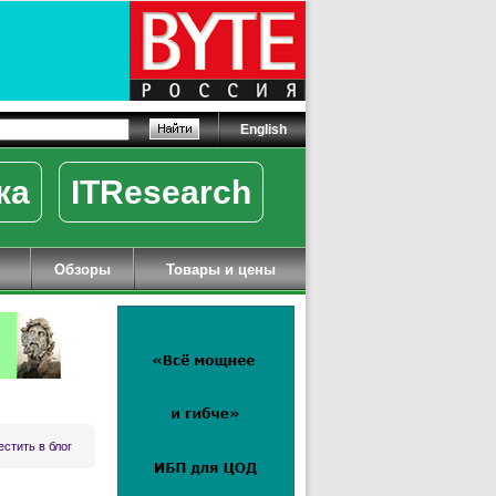
English
ка
ITResearch
Обзоры
Товары и цены
стить в блог