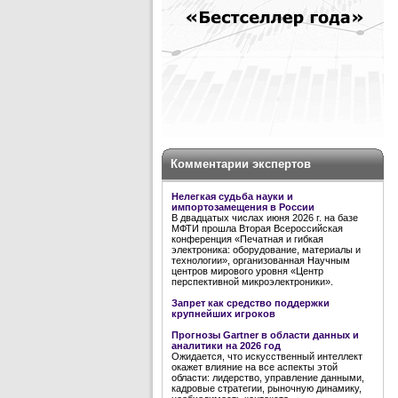
Комментарии экспертов
Нелегкая судьба науки и
импортозамещения в России
В двадцатых числах июня 2026 г. на базе
МФТИ прошла Вторая Всероссийская
конференция «Печатная и гибкая
электроника: оборудование, материалы и
технологии», организованная Научным
центров мирового уровня «Центр
перспективной микроэлектроники».
Запрет как средство поддержки
крупнейших игроков
Прогнозы Gartner в области данных и
аналитики на 2026 год
Ожидается, что искусственный интеллект
окажет влияние на все аспекты этой
области: лидерство, управление данными,
кадровые стратегии, рыночную динамику,