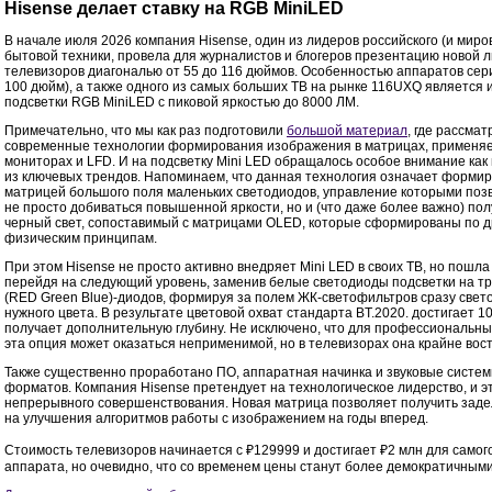
Hisense делает ставку на RGB MiniLED
В начале июля 2026 компания Hisense, один из лидеров российского (и миро
бытовой техники, провела для журналистов и блогеров презентацию новой 
телевизоров диагональю от 55 до 116 дюймов. Особенностью аппаратов сер
100 дюйм), а также одного из самых больших ТВ на рынке 116UXQ является
подсветки RGB MiniLED с пиковой яркостью до 8000 ЛМ.
Примечательно, что мы как раз подготовили
большой материал
, где рассма
современные технологии формирования изображения в матрицах, применяе
мониторах и LFD. И на подсветку Mini LED обращалось особое внимание как
из ключевых трендов. Напоминаем, что данная технология означает формир
матрицей большого поля маленьких светодиодов, управление которыми поз
не просто добиваться повышенной яркости, но и (что даже более важно) пол
черный свет, сопоставимый с матрицами OLED, которые сформированы по д
физическим принципам.
При этом Hisense не просто активно внедряет Mini LED в своих ТВ, но пошла
перейдя на следующий уровень, заменив белые светодиоды подсветки на 
(RED Green Blue)-диодов, формируя за полем ЖК-светофильтров сразу свет
нужного цвета. В результате цветовой охват стандарта BT.2020. достигает 1
получает дополнительную глубину. Не исключено, что для профессиональн
эта опция может оказаться неприменимой, но в телевизорах она крайне вос
Также существенно проработано ПО, аппаратная начинка и звуковые систе
форматов. Компания Hisense претендует на технологическое лидерство, и э
непрерывного совершенствования. Новая матрица позволяет получить заде
на улучшения алгоритмов работы с изображением на годы вперед.
Стоимость телевизоров начинается с ₽129999 и достигает ₽2 млн для самог
аппарата, но очевидно, что со временем цены станут более демократичными