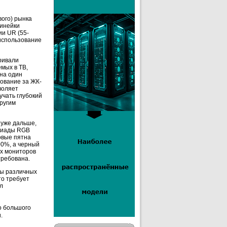
вого) рынка
линейки
ии UR (55-
 использование
тривали
мых в ТВ,
 на один
ование за ЖК-
воляет
учать глубокий
ругим
 уже дальше,
триады RGB
овые пятна
00%, а черный
ых мониторов
требована.
мы различных
то требует
л
о большого
.