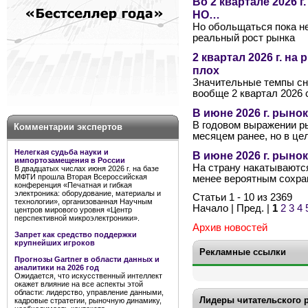
Во 2 квартале 2026 г
НО…
Но обольщаться пока не
реальный рост рынка
2 квартал 2026 г. н
плох
Значительные темпы сн
вообще 2 квартал 2026 
В июне 2026 г. рыно
В годовом выражении р
Комментарии экспертов
месяцем ранее, но в це
Нелегкая судьба науки и
В июне 2026 г. рын
импортозамещения в России
На страну накатываются
В двадцатых числах июня 2026 г. на базе
МФТИ прошла Вторая Всероссийская
менее вероятным сохра
конференция «Печатная и гибкая
электроника: оборудование, материалы и
Статьи 1 - 10 из 2369
технологии», организованная Научным
Начало | Пред. |
1
2
3
4
центров мирового уровня «Центр
перспективной микроэлектроники».
Архив новостей
Запрет как средство поддержки
крупнейших игроков
Рекламные ссылки
Прогнозы Gartner в области данных и
аналитики на 2026 год
Ожидается, что искусственный интеллект
окажет влияние на все аспекты этой
области: лидерство, управление данными,
Лидеры читательского 
кадровые стратегии, рыночную динамику,