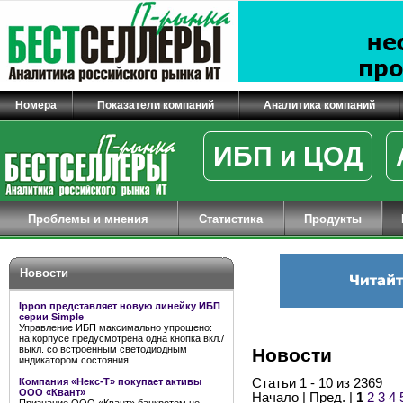
Номера
Показатели компаний
Аналитика компаний
ИБП и ЦОД
Проблемы и мнения
Статистика
Продукты
Новости
Ippon представляет новую линейку ИБП
серии Simple
Управление ИБП максимально упрощено:
на корпусе предусмотрена одна кнопка вкл./
выкл. со встроенным светодиодным
Новости
индикатором состояния
Компания «Некс-Т» покупает активы
Статьи 1 - 10 из 2369
ООО «Квант»
Начало | Пред. |
1
2
3
4