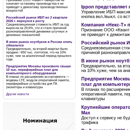
Признание ООО «Квант» банкротом не
означает остановку производства и не
Ippon представляет
приведет к демонтажу производственных
мощностей
Управление ИБП максим
кнопка вкл./выкл. со в
Российский рынок ИБП во 2 квартале
2026 г. вернулся к росту
Компания «Некс-Т» 
Средневзвешенная стоимость ИБП за год
выросла на 29,6%, что и стало причиной
Признание ООО «Квант»
разнонаправленной динамики штучных и
не приведет к демонта
денежных показателей
Российский рынок ИБ
В июне рынок ноутбуков в России опять
обвалился
Средневзвешенная стоим
Предварительно, за второй квартал было
причиной разнонаправл
продано ~650 тыс. лэптопов, что на 10%
хуже, чем за аналогичный период прошлого
года
В июне рынок ноутб
Предварительно, за вто
Предприятие Москвы произвело свыше
10 тыс. периферийных плат для
на 10% хуже, чем за ан
компьютерного оборудования
В планах по расширению ассортимента —
Предприятие Москв
модемы LTE, модули оперативной памяти,
плат для компьютер
периферийные устройства для ПК
(мониторы и клавиатуры
В планах по расширени
оперативной памяти, п
Другие новости
клавиатуры
Крупнейшие операто
Мах
Доступ к сервису не бу
трафика