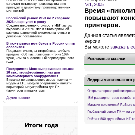
Признание ООО «Квант» банкротом не
означает остановку производства и не
№1, 2005
приведет к демонтажу производственных
Время «пиколи
мощностей
повышают конк
Российский рынок ИБП во 2 квартале
2026 г. вернулся к росту
принтеров.
Средневзвешенная стоимость ИБП за год
выросла на 29,6%, что и стало причиной
разнонаправленной динамики штучных и
Данная статья являет
денежных показателей
версии.
В июне рынок ноутбуков в России опять
Вы можете
заказать е
обвалился
Предварительно, за второй квартал было
продано ~650 тыс. лэптопов, что на 10%
хуже, чем за аналогичный период прошлого
Рекламные ссылки
года
Предприятие Москвы произвело свыше
10 тыс. периферийных плат для
компьютерного оборудования
Лидеры читательского 
В планах по расширению ассортимента —
модемы LTE, модули оперативной памяти,
периферийные устройства для ПК
(мониторы и клавиатуры
Открыта первая роботизирова
Другие новости
IBM расширяет свое семейств
Магазин приложений RuStore 
Глобальный рынок ПК — на ув
Рейтинг 500 крупнейших ИТ-к