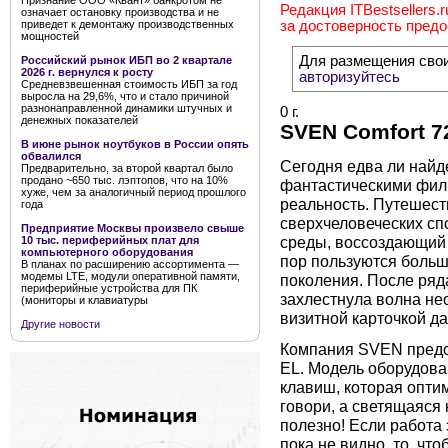
Признание ООО «Квант» банкротом не
Редакция ITBestsellers.
означает остановку производства и не
приведет к демонтажу производственных
за достоверность пред
мощностей
Для размещения сво
Российский рынок ИБП во 2 квартале
2026 г. вернулся к росту
авторизуйтесь
Средневзвешенная стоимость ИБП за год
выросла на 29,6%, что и стало причиной
разнонаправленной динамики штучных и
0 г.
денежных показателей
SVEN Comfort 7
В июне рынок ноутбуков в России опять
обвалился
Сегодня едва ли найде
Предварительно, за второй квартал было
продано ~650 тыс. лэптопов, что на 10%
фантастическими фил
хуже, чем за аналогичный период прошлого
реальность. Путешест
года
сверхчеловеческих сп
Предприятие Москвы произвело свыше
среды, воссоздающий 
10 тыс. периферийных плат для
компьютерного оборудования
пор пользуются больш
В планах по расширению ассортимента —
модемы LTE, модули оперативной памяти,
поколения. После ряд
периферийные устройства для ПК
захлестнула волна нео
(мониторы и клавиатуры
визитной карточкой д
Другие новости
Компания SVEN предс
EL. Модель оборудова
клавиш, которая опти
говори, а светящаяся 
полезно! Если работа 
пока не видно, то, чт