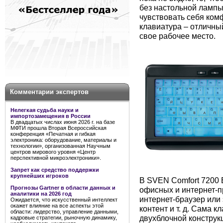
без настольной лампы.
чувствовать себя комф
клавиатура – отличны
свое рабочее место.
Комментарии экспертов
Нелегкая судьба науки и
импортозамещения в России
В двадцатых числах июня 2026 г. на базе
МФТИ прошла Вторая Всероссийская
конференция «Печатная и гибкая
электроника: оборудование, материалы и
технологии», организованная Научным
центров мирового уровня «Центр
перспективной микроэлектроники».
Запрет как средство поддержки
крупнейших игроков
В SVEN Comfort 7200
Прогнозы Gartner в области данных и
офисных и интернет-п
аналитики на 2026 год
интернет-браузер или
Ожидается, что искусственный интеллект
окажет влияние на все аспекты этой
контент и т. д. Сама 
области: лидерство, управление данными,
двухблочной конструк
кадровые стратегии, рыночную динамику,