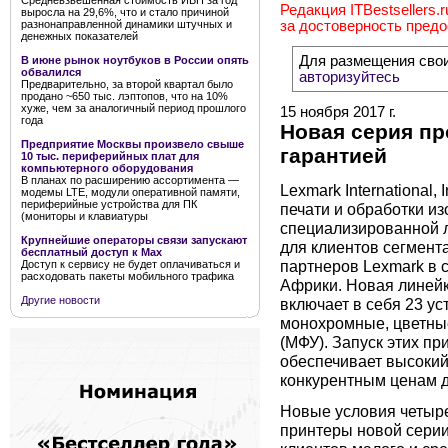
Средневзвешенная стоимость ИБП за год
Редакция ITBestsellers.
выросла на 29,6%, что и стало причиной
разнонаправленной динамики штучных и
за достоверность пред
денежных показателей
Для размещения сво
В июне рынок ноутбуков в России опять
обвалился
авторизуйтесь
Предварительно, за второй квартал было
продано ~650 тыс. лэптопов, что на 10%
хуже, чем за аналогичный период прошлого
15 ноября 2017 г.
года
Новая серия пр
Предприятие Москвы произвело свыше
гарантией
10 тыс. периферийных плат для
компьютерного оборудования
В планах по расширению ассортимента —
Lexmark International,
модемы LTE, модули оперативной памяти,
периферийные устройства для ПК
печати и обработки из
(мониторы и клавиатуры
специализированной л
Крупнейшие операторы связи запускают
для клиентов сегмент
бесплатный доступ к Мах
партнеров Lexmark в 
Доступ к сервису не будет оплачиваться и
расходовать пакеты мобильного трафика
Африки. Новая линейк
Другие новости
включает в себя 23 ус
монохромные, цветны
(МФУ). Запуск этих пр
обеспечивает высокий
конкурентным ценам д
Новые условия четыре
принтеры новой серии