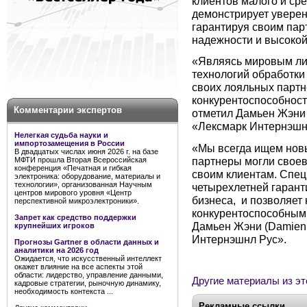
клиентов малого и сре
демонстрирует уверен
гарантируя своим пар
надежности и высокой
«Являясь мировым ли
технологий обработки
своих лояльных партн
конкурентоспособност
Комментарии экспертов
отметил Дамьен Жэни 
«Лексмарк Интернэшн
Нелегкая судьба науки и
импортозамещения в России
«Мы всегда ищем нов
В двадцатых числах июня 2026 г. на базе
партнеры могли свое
МФТИ прошла Вторая Всероссийская
конференция «Печатная и гибкая
своим клиентам. Спец
электроника: оборудование, материалы и
технологии», организованная Научным
четырехлетней гарант
центров мирового уровня «Центр
бизнеса, и позволяет
перспективной микроэлектроники».
конкурентоспособными
Запрет как средство поддержки
Дамьен Жэни (Damien 
крупнейших игроков
Интернэшнл Рус».
Прогнозы Gartner в области данных и
аналитики на 2026 год
Ожидается, что искусственный интеллект
окажет влияние на все аспекты этой
области: лидерство, управление данными,
Другие материалы из эт
кадровые стратегии, рыночную динамику,
необходимость контекста ...
Рекламные ссылки