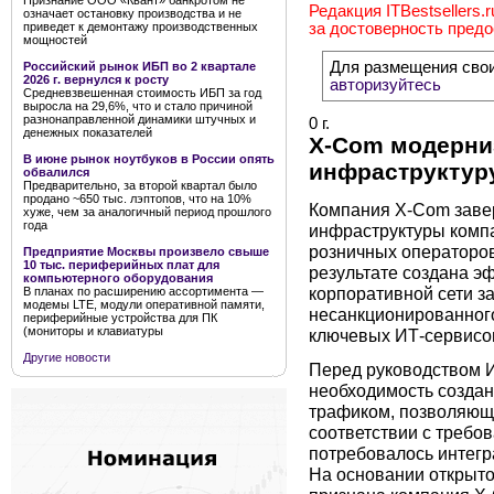
Признание ООО «Квант» банкротом не
Редакция ITBestsellers.
означает остановку производства и не
приведет к демонтажу производственных
за достоверность пред
мощностей
Для размещения сво
Российский рынок ИБП во 2 квартале
2026 г. вернулся к росту
авторизуйтесь
Средневзвешенная стоимость ИБП за год
выросла на 29,6%, что и стало причиной
разнонаправленной динамики штучных и
0 г.
денежных показателей
X-Com модерни
В июне рынок ноутбуков в России опять
инфраструктур
обвалился
Предварительно, за второй квартал было
продано ~650 тыс. лэптопов, что на 10%
Компания Х-Com заве
хуже, чем за аналогичный период прошлого
года
инфраструктуры компа
розничных операторов
Предприятие Москвы произвело свыше
10 тыс. периферийных плат для
результате создана э
компьютерного оборудования
корпоративной сети з
В планах по расширению ассортимента —
модемы LTE, модули оперативной памяти,
несанкционированног
периферийные устройства для ПК
(мониторы и клавиатуры
ключевых ИТ-сервисо
Другие новости
Перед руководством И
необходимость создан
трафиком, позволяюще
соответствии с требо
потребовалось интегр
На основании открыто