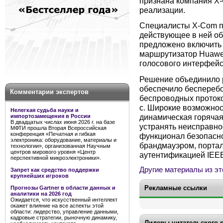
признана компания X
реализации.
Специалисты X-Com пр
действующее в ней об
предложено включить 
маршрутизатор Huawe
голосового интерфейс
Решение объединило р
обеспечило беспереб
Комментарии экспертов
беспроводных протоко
с. Широкие возможнос
Нелегкая судьба науки и
динамическая горячая
импортозамещения в России
В двадцатых числах июня 2026 г. на базе
устранять неисправно
МФТИ прошла Вторая Всероссийская
конференция «Печатная и гибкая
функционал безопасн
электроника: оборудование, материалы и
брандмауэром, порта
технологии», организованная Научным
центров мирового уровня «Центр
аутентификацией IEEE
перспективной микроэлектроники».
Другие материалы из эт
Запрет как средство поддержки
крупнейших игроков
Рекламные ссылки
Прогнозы Gartner в области данных и
аналитики на 2026 год
Ожидается, что искусственный интеллект
окажет влияние на все аспекты этой
области: лидерство, управление данными,
кадровые стратегии, рыночную динамику,
Лидеры читательского 