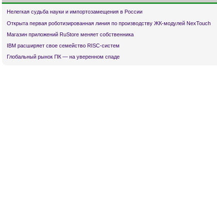
Нелегкая судьба науки и импортозамещения в России
Открыта первая роботизированная линия по производству ЖК-модулей NexTouch
Магазин приложений RuStore меняет собственника
IBM расширяет свое семейство RISC-систем
Глобальный рынок ПК — на уверенном спаде