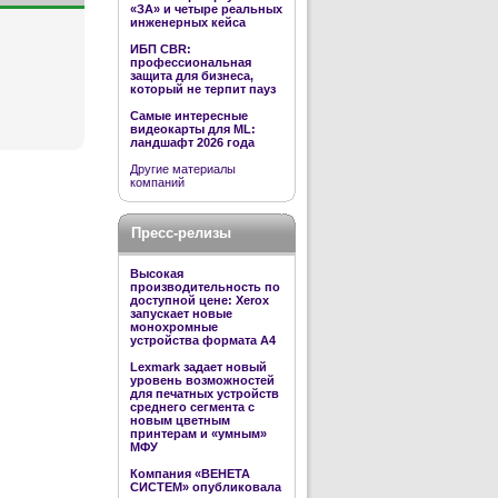
«ЗА» и четыре реальных
инженерных кейса
ИБП CBR:
профессиональная
защита для бизнеса,
который не терпит пауз
Самые интересные
видеокарты для ML:
ландшафт 2026 года
Другие материалы
компаний
Пресс-релизы
Высокая
производительность по
доступной цене: Xerox
запускает новые
монохромные
устройства формата А4
Lexmark задает новый
уровень возможностей
для печатных устройств
среднего сегмента с
новым цветным
принтерам и «умным»
МФУ
Компания «ВЕНЕТА
СИСТЕМ» опубликовала