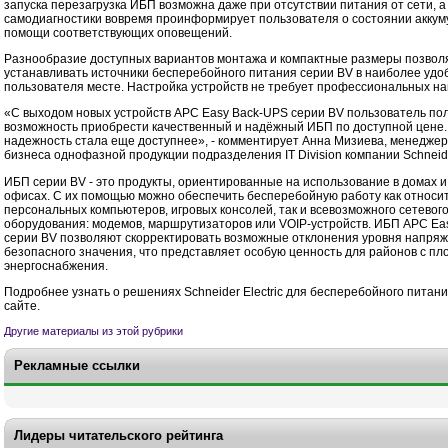
запуска перезагрузка ИБП возможна даже при отсутствии питания от сети, 
самодиагностики вовремя проинформирует пользователя о состоянии аккум
помощи соответствующих оповещений.
Разнообразие доступных вариантов монтажа и компактные размеры позвол
устанавливать источники бесперебойного питания серии BV в наиболее удо
пользователя месте. Настройка устройств не требует профессиональных на
«С выходом новых устройств APC Easy Back-UPS серии BV пользователь по
возможность приобрести качественный и надёжный ИБП по доступной цене.
надежность стала еще доступнее», - комментирует Анна Мизиева, менеджер
бизнеса однофазной продукции подразделения IT Division компании Schneider
ИБП серии BV - это продукты, ориентированные на использование в домах 
офисах. С их помощью можно обеспечить бесперебойную работу как относ
персональных компьютеров, игровых консолей, так и всевозможного сетевог
оборудования: модемов, маршрутизаторов или VOIP-устройств. ИБП APC Ea
серии BV позволяют скорректировать возможные отклонения уровня напряж
безопасного значения, что представляет особую ценность для районов с пл
энергоснабжения.
Подробнее узнать о решениях Schneider Electric для бесперебойного питан
сайте.
Другие материалы из этой рубрики
Рекламные ссылки
Лидеры читательского рейтинга