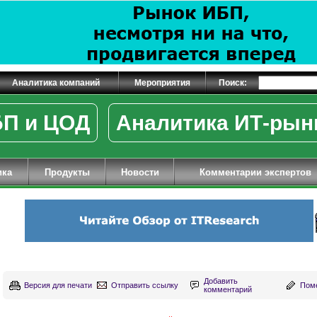
Аналитика компаний
Мероприятия
Поиск:
П и ЦОД
Аналитика ИТ-рын
ика
Продукты
Новости
Комментарии экспертов
Добавить
Версия для печати
Отправить ссылку
Поме
комментарий