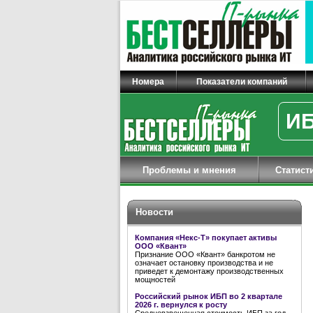
Номера
Показатели компаний
ИБ
Проблемы и мнения
Статист
Новости
Компания «Некс-Т» покупает активы
ООО «Квант»
Признание ООО «Квант» банкротом не
означает остановку производства и не
приведет к демонтажу производственных
мощностей
Российский рынок ИБП во 2 квартале
2026 г. вернулся к росту