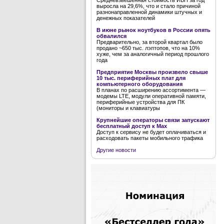
Средневзвешенная стоимость ИБП за год
выросла на 29,6%, что и стало причиной
разнонаправленной динамики штучных и
денежных показателей
В июне рынок ноутбуков в России опять
обвалился
Предварительно, за второй квартал было
продано ~650 тыс. лэптопов, что на 10%
хуже, чем за аналогичный период прошлого
года
Предприятие Москвы произвело свыше
10 тыс. периферийных плат для
компьютерного оборудования
В планах по расширению ассортимента —
модемы LTE, модули оперативной памяти,
периферийные устройства для ПК
(мониторы и клавиатуры
Крупнейшие операторы связи запускают
бесплатный доступ к Мах
Доступ к сервису не будет оплачиваться и
расходовать пакеты мобильного трафика
Другие новости