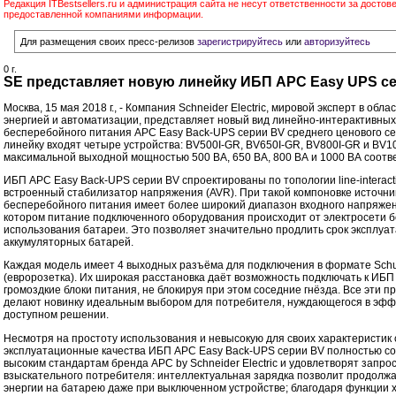
Редакция ITBestsellers.ru и администрация сайта не несут ответственности за достов
предоставленной компаниями информации.
Для размещения своих пресс-релизов
зарегистрируйтесь
или
авторизуйтесь
0 г.
SE представляет новую линейку ИБП APC Easy UPS с
Москва, 15 мая 2018 г., - Компания Schneider Electric, мировой эксперт в обл
энергией и автоматизации, представляет новый вид линейно-интерактивных
бесперебойного питания APC Easy Back-UPS серии BV среднего ценового се
линейку входят четыре устройства: BV500I-GR, BV650I-GR, BV800I-GR и BV1
максимальной выходной мощностью 500 ВА, 650 ВА, 800 ВА и 1000 ВА соотв
ИБП APC Easy Back-UPS серии BV спроектированы по топологии line-interact
встроенный стабилизатор напряжения (AVR). При такой компоновке источни
бесперебойного питания имеет более широкий диапазон входного напряжен
котором питание подключенного оборудования происходит от электросети б
использования батареи. Это позволяет значительно продлить срок эксплуа
аккумуляторных батарей.
Каждая модель имеет 4 выходных разъёма для подключения в формате Sch
(евророзетка). Их широкая расстановка даёт возможность подключать к ИБП
громоздкие блоки питания, не блокируя при этом соседние гнёзда. Все эти 
делают новинку идеальным выбором для потребителя, нуждающегося в эфф
доступном решении.
Несмотря на простоту использования и невысокую для своих характеристик 
эксплуатационные качества ИБП APC Easy Back-UPS серии BV полностью с
высоким стандартам бренда APC by Schneider Electric и удовлетворят запро
взыскательного потребителя: интеллектуальная зарядка позволит продолжа
энергии на батарею даже при выключенном устройстве; благодаря функции 