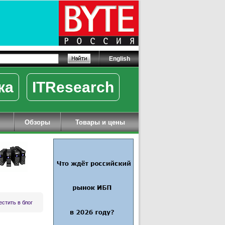
English
ка
ITResearch
Обзоры
Товары и цены
стить в блог