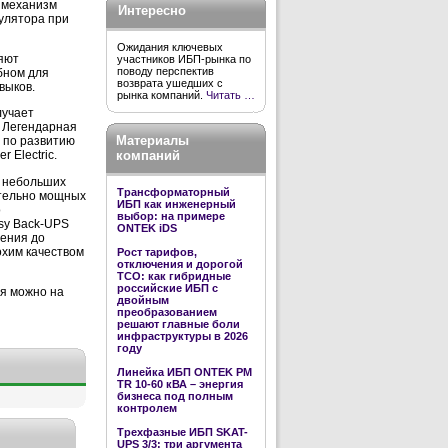
а механизм
Интересно
улятора при
Ожидания ключевых
яют
участников ИБП-рынка по
поводу перспектив
бном для
возврата ушедших с
выков.
рынка компаний.
Читать …
лучает
 Легендарная
Материалы
 по развитию
компаний
 Electric.
и небольших
Трансформаторный
ительно мощных
ИБП как инженерный
о
выбор: на примере
sy Back-UPS
ONTEK iDS
ения до
охим качеством
Рост тарифов,
отключения и дорогой
TCO: как гибридные
российские ИБП с
ия можно на
двойным
преобразованием
решают главные боли
инфраструктуры в 2026
году
Линейка ИБП ONTEK PM
TR 10-60 кВА – энергия
бизнеса под полным
контролем
Трехфазные ИБП SKAT-
UPS 3/3: три аргумента