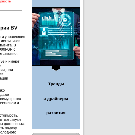
ерность
ерии BV
асти управления
 источников
гмента. В
000I-GR с
етственно.
ive и имеют
к
ия, при
ез
тации
uko
 даже
преимущества
ективном и
стоимость,
оответствуют
сы даже весьма
ть подачу
холодного