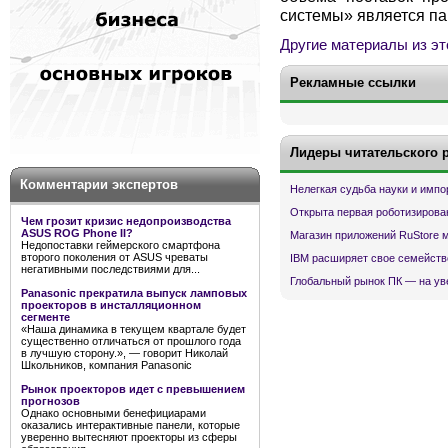
системы» является па
Другие материалы из эт
Рекламные ссылки
Лидеры читательского 
Комментарии экспертов
Нелегкая судьба науки и имп
Открыта первая роботизирова
Чем грозит кризис недопроизводства
ASUS ROG Phone II?
Магазин приложений RuStore 
Недопоставки геймерского смартфона
второго поколения от ASUS чреваты
IBM расширяет свое семейств
негативными последствиями для...
Глобальный рынок ПК — на ув
Panasonic прекратила выпуск ламповых
проекторов в инсталляционном
сегменте
«Наша динамика в текущем квартале будет
существенно отличаться от прошлого года
в лучшую сторону.», — говорит Николай
Школьников, компания Panasonic
Рынок проекторов идет с превышением
прогнозов
Однако основными бенефициарами
оказались интерактивные панели, которые
уверенно вытесняют проекторы из сферы