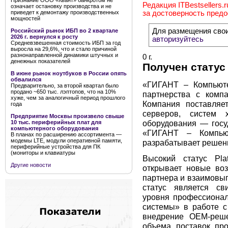
Признание ООО «Квант» банкротом не
Редакция ITBestsellers.
означает остановку производства и не
приведет к демонтажу производственных
за достоверность пред
мощностей
Для размещения сво
Российский рынок ИБП во 2 квартале
2026 г. вернулся к росту
авторизуйтесь
Средневзвешенная стоимость ИБП за год
выросла на 29,6%, что и стало причиной
разнонаправленной динамики штучных и
0 г.
денежных показателей
Получен статус
В июне рынок ноутбуков в России опять
обвалился
«ГИГАНТ – Компьют
Предварительно, за второй квартал было
продано ~650 тыс. лэптопов, что на 10%
партнерства с компа
хуже, чем за аналогичный период прошлого
Компания поставляе
года
серверов, систем 
Предприятие Москвы произвело свыше
оборудования — госу
10 тыс. периферийных плат для
компьютерного оборудования
«ГИГАНТ – Компью
В планах по расширению ассортимента —
модемы LTE, модули оперативной памяти,
разрабатывает решени
периферийные устройства для ПК
(мониторы и клавиатуры
Высокий статус Pl
Другие новости
открывает новые воз
партнера и взаимовыг
статус является св
уровня профессиона
системы» в работе с
внедрение OEM-реше
объема поставок пр