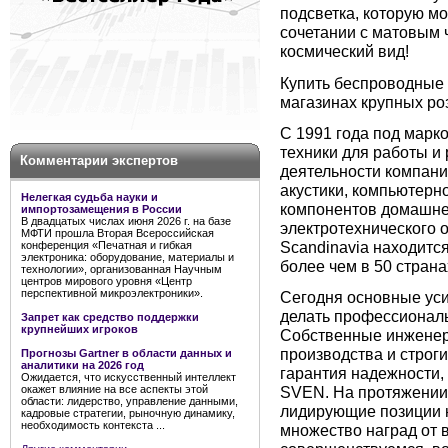
подсветка, которую м
сочетании с матовым 
космический вид!
Купить беспроводные
магазинах крупных ро
С 1991 года под марк
техники для работы 
Комментарии экспертов
деятельности компани
акустики, компьютерн
Нелегкая судьба науки и
компонентов домашнег
импортозамещения в России
В двадцатых числах июня 2026 г. на базе
электротехнического
МФТИ прошла Вторая Всероссийская
Scandinavia находитс
конференция «Печатная и гибкая
электроника: оборудование, материалы и
более чем в 50 страна
технологии», организованная Научным
центров мирового уровня «Центр
перспективной микроэлектроники».
Сегодня основные уси
делать профессионал
Запрет как средство поддержки
крупнейших игроков
Собственные инженер
производства и строги
Прогнозы Gartner в области данных и
аналитики на 2026 год
гарантия надежности,
Ожидается, что искусственный интеллект
окажет влияние на все аспекты этой
SVEN. На протяжении 
области: лидерство, управление данными,
лидирующие позиции 
кадровые стратегии, рыночную динамику,
необходимость контекста ...
множество наград от 