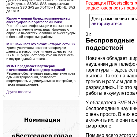
Дисковая подсистема работает с объемом
Редакция ITBestsellers.
до 24 дисков SSD/NL SAS, поддерживая
емкость SSD SAS до 3.84TB и HDD NL_SAS
за достоверность пред
до 18TB
Для размещения сво
Rapoo ‒ новый бренд компьютерных
аксессуаров в портфеле diHouse
авторизуйтесь
Рост объемов информации и связанное с
этим увеличение пула задач формируют
спрос на высокотехнологичные аксессуары
0 г.
с большой скоростью работы
Беспроводные 
МТС начинает отключать старые сети 3G
подсветкой
Кроме увеличения скорости передачи
данных и емкости сети перевод частот из
3G в LTE улучшает покрытие на местности
Новинка обладает ши
и внутри зданий, а также…
наушники для телефон
MONT предлагает партнерам
гарнитуры – здесь ес
отечественный менеджер паролей
Решение обеспечивает разграничение прав
вызова. Также на ча
администрирования, позволяет
треков и разъем для 
формировать индивидуальные настройки, а
также поддерживает…
разрядились. Но это в
Другие новости
работы аккумулятора б
У обладателя SVEN AP
беспроводные наушник
очень просто. В них в
включить их, и они по
смартфоне.
Помимо всего этого 