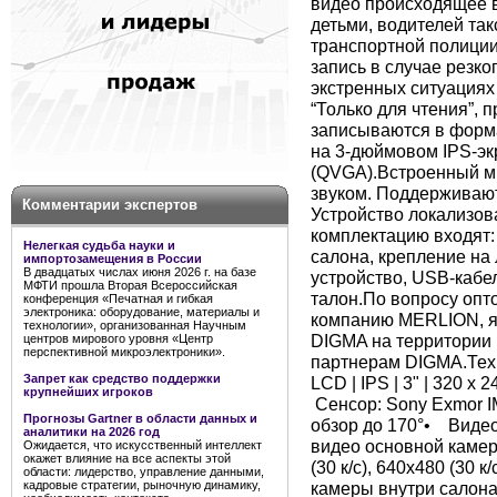
видео происходящее в 
детьми, водителей та
транспортной полиции
запись в случае резко
экстренных ситуациях
“Только для чтения”,
записываются в форм
на 3-дюймовом IPS-эк
(QVGA).Встроенный м
звуком. Поддерживаю
Комментарии экспертов
Устройство локализова
комплектацию входят:
Нелегкая судьба науки и
салона, крепление на
импортозамещения в России
В двадцатых числах июня 2026 г. на базе
устройство, USB-кабе
МФТИ прошла Вторая Всероссийская
талон.По вопросу опт
конференция «Печатная и гибкая
электроника: оборудование, материалы и
компанию MERLION, 
технологии», организованная Научным
DIGMA на территории 
центров мирового уровня «Центр
перспективной микроэлектроники».
партнерам DIGMA.Тех
Запрет как средство поддержки
LCD | IPS | 3" | 320 
крупнейших игроков
Сенсор: Sony Exmor I
Прогнозы Gartner в области данных и
обзор до 170°• Вид
аналитики на 2026 год
видео основной камеры
Ожидается, что искусственный интеллект
окажет влияние на все аспекты этой
(30 к/c), 640x480 (3
области: лидерство, управление данными,
камеры внутри салона
кадровые стратегии, рыночную динамику,