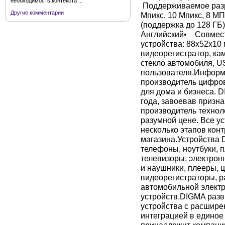
необходимость контекста ...
Поддерживаемое разр
Другие комментарии
Мпикс, 10 Мпикс, 8 М
(поддержка до 128 Г
Английский• Совмест
устройства: 88х52х10
видеорегистратор, ка
стекло автомобиля, U
пользователя.Инфор
производитель цифров
для дома и бизнеса. 
года, завоевав призна
производитель технол
разумной цене. Все у
несколько этапов конт
магазина.Устройства
телефоны, ноутбуки, 
телевизоры, электрон
и наушники, плееры, 
видеорегистраторы, р
автомобильной электр
устройств.DIGMA раз
устройства с расшире
интеграцией в едино
принадлежит компании