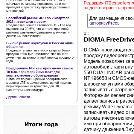
Признание ООО «Квант» банкротом не
Редакция ITBestsellers.
означает остановку производства и не
приведет к демонтажу производственных
за достоверность пред
мощностей
Для размещения сво
Российский рынок ИБП во 2 квартале
2026 г. вернулся к росту
авторизуйтесь
Средневзвешенная стоимость ИБП за год
выросла на 29,6%, что и стало причиной
разнонаправленной динамики штучных и
0 г.
денежных показателей
DIGMA FreeDriv
В июне рынок ноутбуков в России опять
обвалился
DIGMA, производитель
Предварительно, за второй квартал было
продано ~650 тыс. лэптопов, что на 10%
продажу видеорегист
хуже, чем за аналогичный период прошлого
Модель позволяет зап
года
автомобиля, так и вн
Предприятие Москвы произвело свыше
550 DUAL INCAR работ
10 тыс. периферийных плат для
компьютерного оборудования
NTK96658 и CMOS-сен
В планах по расширению ассортимента —
модемы LTE, модули оперативной памяти,
широкими углами обзо
периферийные устройства для ПК
записывать с разреше
(мониторы и клавиатуры
Фоторежим делает сни
Другие новости
делает запись в разр
режиму Wide Dynamic
записывать видео с 
автоматически включа
или при обнаружении 
датчику движения.Вну