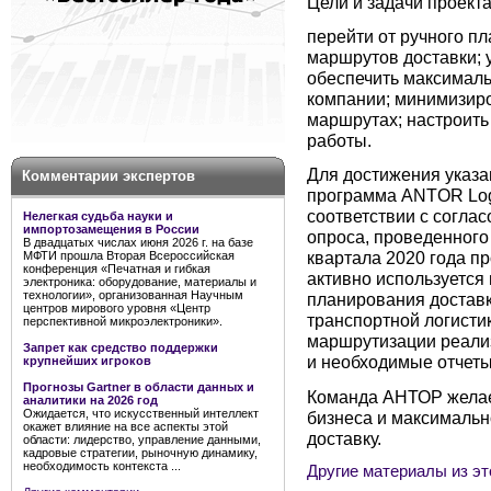
Цели и задачи проекта
перейти от ручного п
маршрутов доставки; 
обеспечить максималь
компании; минимизиро
маршрутах; настроить
работы.
Для достижения указа
Комментарии экспертов
программа ANTOR Log
соответствии с согла
Нелегкая судьба науки и
импортозамещения в России
опроса, проведенного
В двадцатых числах июня 2026 г. на базе
квартала 2020 года п
МФТИ прошла Вторая Всероссийская
конференция «Печатная и гибкая
активно используется
электроника: оборудование, материалы и
технологии», организованная Научным
планирования доставк
центров мирового уровня «Центр
транспортной логисти
перспективной микроэлектроники».
маршрутизации реали
Запрет как средство поддержки
и необходимые отчеты
крупнейших игроков
Прогнозы Gartner в области данных и
Команда АНТОР желае
аналитики на 2026 год
Ожидается, что искусственный интеллект
бизнеса и максимальн
окажет влияние на все аспекты этой
доставку.
области: лидерство, управление данными,
кадровые стратегии, рыночную динамику,
необходимость контекста ...
Другие материалы из эт