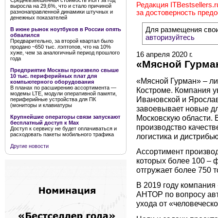
Средневзвешенная стоимость ИБП за год
Редакция ITBestsellers.
выросла на 29,6%, что и стало причиной
разнонаправленной динамики штучных и
за достоверность пред
денежных показателей
Для размещения сво
В июне рынок ноутбуков в России опять
обвалился
авторизуйтесь
Предварительно, за второй квартал было
продано ~650 тыс. лэптопов, что на 10%
хуже, чем за аналогичный период прошлого
16 апреля 2020 г.
года
«Мясной Гурман
Предприятие Москвы произвело свыше
10 тыс. периферийных плат для
«Мясной Гурман» – ли
компьютерного оборудования
В планах по расширению ассортимента —
Костроме. Компания у
модемы LTE, модули оперативной памяти,
Ивановской и Ярослав
периферийные устройства для ПК
(мониторы и клавиатуры
завоевывает новые дл
Московскую области. 
Крупнейшие операторы связи запускают
бесплатный доступ к Мах
производство качеств
Доступ к сервису не будет оплачиваться и
расходовать пакеты мобильного трафика
логистика и дистрибь
Другие новости
Ассортимент производи
которых более 100 –
отгружает более 750 т
В 2019 году компания
АНТОР по вопросу авт
ухода от «человеческо