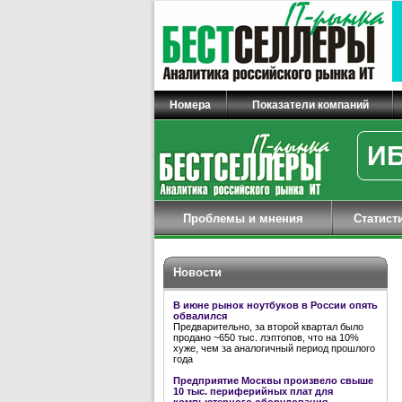
Номера
Показатели компаний
ИБ
Проблемы и мнения
Статист
Новости
В июне рынок ноутбуков в России опять
обвалился
Предварительно, за второй квартал было
продано ~650 тыс. лэптопов, что на 10%
хуже, чем за аналогичный период прошлого
года
Предприятие Москвы произвело свыше
10 тыс. периферийных плат для