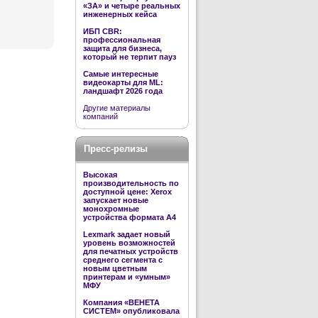
«ЗА» и четыре реальных
инженерных кейса
ИБП CBR:
профессиональная
защита для бизнеса,
который не терпит пауз
Самые интересные
видеокарты для ML:
ландшафт 2026 года
Другие материалы
компаний
Пресс-релизы
Высокая
производительность по
доступной цене: Xerox
запускает новые
монохромные
устройства формата А4
Lexmark задает новый
уровень возможностей
для печатных устройств
среднего сегмента с
новым цветным
принтерам и «умным»
МФУ
Компания «ВЕНЕТА
СИСТЕМ» опубликовала