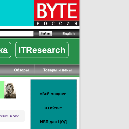
English
ка
ITResearch
Обзоры
Товары и цены
стить в блог