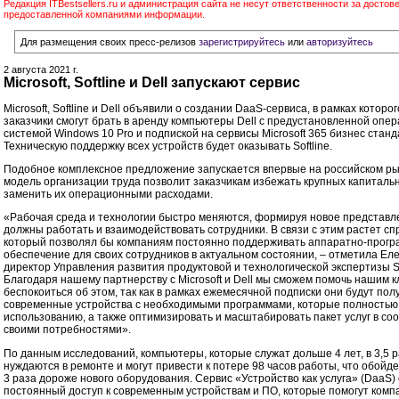
Редакция ITBestsellers.ru и администрация сайта не несут ответственности за достов
предоставленной компаниями информации.
Для размещения своих пресс-релизов
зарегистрируйтесь
или
авторизуйтесь
2 августа 2021 г.
Microsoft, Softline и Dell запускают сервис
Microsoft, Softline и Dell объявили о создании DaaS-сервиса, в рамках которо
заказчики смогут брать в аренду компьютеры Dell с предустановленной опе
системой Windows 10 Pro и подпиской на сервисы Microsoft 365 бизнес станд
Техническую поддержку всех устройств будет оказывать Softline.
Подобное комплексное предложение запускается впервые на российском ры
модель организации труда позволит заказчикам избежать крупных капиталь
заменить их операционными расходами.
«Рабочая среда и технологии быстро меняются, формируя новое представле
должны работать и взаимодействовать сотрудники. В связи с этим растет спр
который позволял бы компаниям постоянно поддерживать аппаратно-прог
обеспечение для своих сотрудников в актуальном состоянии, – отметила Еле
директор Управления развития продуктовой и технологической экспертизы Sof
Благодаря нашему партнерству с Microsoft и Dell мы сможем помочь нашим 
беспокоиться об этом, так как в рамках ежемесячной подписки они будут пол
современные устройства с необходимыми программами, которые полностью 
использованию, а также оптимизировать и масштабировать пакет услуг в соо
своими потребностями».
По данным исследований, компьютеры, которые служат дольше 4 лет, в 3,5 
нуждаются в ремонте и могут привести к потере 98 часов работы, что обойд
3 раза дороже нового оборудования. Сервис «Устройство как услуга» (DaaS)
постоянный доступ к современным устройствам и ПО, которые помогут комп