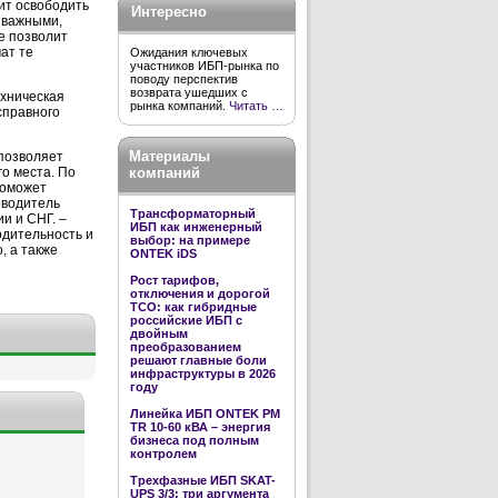
ит освободить
Интересно
 важными,
е позволит
ат те
Ожидания ключевых
участников ИБП-рынка по
поводу перспектив
возврата ушедших с
ехническая
рынка компаний.
Читать …
справного
.
Материалы
позволяет
компаний
го места. По
поможет
оводитель
Трансформаторный
и и СНГ. –
ИБП как инженерный
одительность и
выбор: на примере
, а также
ONTEK iDS
Рост тарифов,
отключения и дорогой
TCO: как гибридные
российские ИБП с
двойным
преобразованием
решают главные боли
инфраструктуры в 2026
году
Линейка ИБП ONTEK PM
TR 10-60 кВА – энергия
бизнеса под полным
контролем
Трехфазные ИБП SKAT-
UPS 3/3: три аргумента