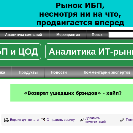
Аналитика компаний
Мероприятия
Поиск:
П и ЦОД
Аналитика ИТ-рын
ика
Продукты
Новости
Комментарии экспертов
Добавить
Версия для печати
Отправить ссылку
Поме
комментарий