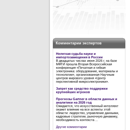
Комментарии экспертов
Нелегкая судьба науки и
импортозамещения в России
В двадцатых числах июня 2026 г. на базе
МФТИ прошла Вторая Всероссийская
конференция «Печатная и гибкая
электроника: оборудование, материалы и
технологии», организованная Научным
центров мирового уровня «Центр
перспективной микроэлектроники».
Запрет как средство поддержки
крупнейших игроков
Прогнозы Gartner в области данных и
аналитики на 2026 год
Ожидается, что искусственный интеллект
окажет влияние на все аспекты этой
области: лидерство, управление данными,
кадровые стратегии, рыночную динамику,
необходимость контекста ...
Другие комментарии