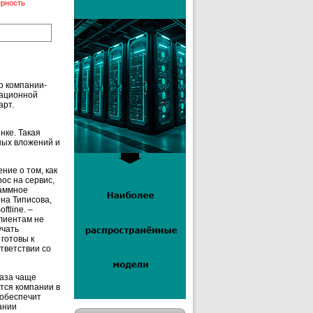
ерность
го компании-
рационной
арт.
нке. Такая
ных вложений и
ние о том, как
ос на сервис,
раммное
на Типисова,
tline. –
клиентам не
учать
готовы к
тветствии со
раза чаще
ется компании в
 обеспечит
ании