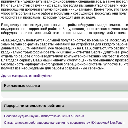
привлекать и удерживать квалифицированных специалистов, а также позвол
ИТ-специалистов от рутинных задач, позволяя им заниматься стратегически
приносящими дополнительную прибыль инициативами. Кроме того, это такж
упростить организацию работы мобильных сотрудников, поскольку они получ
устройства и программы, которые подходят для их задач.
В подписку также входит доставка и настройка оборудования для клиента, т
поддержка по некорректной работе оборудования, оперативная замена неи
оборудования и ежемесячный отчет о состоянии парка арендуемой техники
«DaaS-модель пользуется большой популярностью во всем мире, поскольку 
значительно сократить затраты компаний на устройства для каждого рабоче
данным IDC, 66% компаний, уже перешедших на DaaS, считают, что сервис 
кардинально трансформировать их бизнес, – отметил Сергей Дмитриев, рук
отдела по работе с производителями компьютерной техники Microsoft в Росси
Благодаря сервису DaaS наши клиенты смогут оценить повышенную произв
безопасность корпоративного уровня операционной системы Windows 10 Pro
получат все необходимые для работы современные сервисы».
Другие материалы из этой рубрики
Рекламные ссылки
Лидеры читательского рейтинга
Нелегкая судьба науки и импортозамещения в России
Открыта первая роботизированная линия по производству ЖК-модулей NexTouch