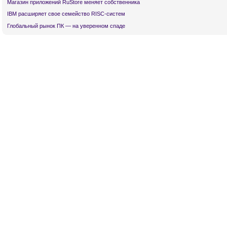
Магазин приложений RuStore меняет собственника
IBM расширяет свое семейство RISC-систем
Глобальный рынок ПК — на уверенном спаде