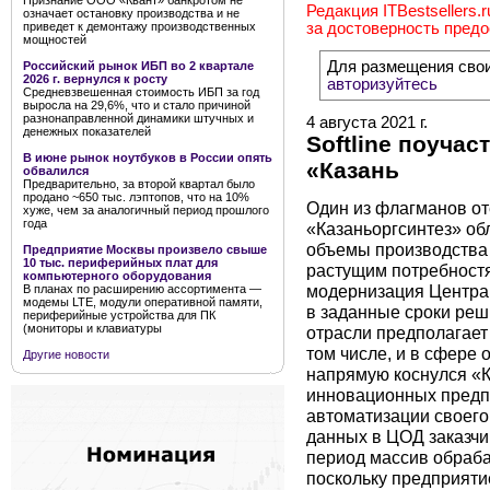
Признание ООО «Квант» банкротом не
Редакция ITBestsellers.
означает остановку производства и не
приведет к демонтажу производственных
за достоверность пред
мощностей
Для размещения сво
Российский рынок ИБП во 2 квартале
2026 г. вернулся к росту
авторизуйтесь
Средневзвешенная стоимость ИБП за год
выросла на 29,6%, что и стало причиной
разнонаправленной динамики штучных и
4 августа 2021 г.
денежных показателей
Softline поуча
В июне рынок ноутбуков в России опять
«Казань
обвалился
Предварительно, за второй квартал было
продано ~650 тыс. лэптопов, что на 10%
Один из флагманов о
хуже, чем за аналогичный период прошлого
года
«Казаньоргсинтез» об
объемы производства 
Предприятие Москвы произвело свыше
10 тыс. периферийных плат для
растущим потребностя
компьютерного оборудования
модернизация Центра 
В планах по расширению ассортимента —
модемы LTE, модули оперативной памяти,
в заданные сроки реш
периферийные устройства для ПК
(мониторы и клавиатуры
отрасли предполагает
том числе, и в сфере 
Другие новости
напрямую коснулся «К
инновационных предп
автоматизации своего
данных в ЦОД заказчик
период массив обраб
поскольку предприяти