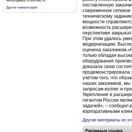
необходимость контекста ...
поставленную заказчи
Другие комментарии
современное сетевое
техническому задани
мощности справляются
возможность расширен
перспективе закрыват
При этом удалось ум
модернизацию. Высока
оценена заказчиком.«
только обладая высок
оборудования произво
доказала свою состоят
продемонстрировала з
учётом того, что «Каз
наших заказчиков, мы
запросам коллег и про
Укрепление и расшир
гигантом России явля
задачей», – сообщил 
корпоративными клие
Другие материалы из эт
Рекламные ссылки