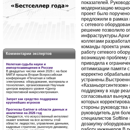
показателей. Руковод
модернизацию мощнос
проект было поручено
предложили в рамках
с сетевого оборудова
решение позволило оп
инфраструктуры.Архит
коллегами разработал
команды проекта уник
работу сетевого обору
Комментарии экспертов
возникшую проблему з
приводила к ограниче
Нелегкая судьба науки и
оптимизации памяти сп
импортозамещения в России
В двадцатых числах июня 2026 г. на базе
корректно обрабатыва
МФТИ прошла Вторая Всероссийская
конференция «Печатная и гибкая
устранены.Выстроенн
электроника: оборудование, материалы и
«Казаньоргсинтезом» 
технологии», организованная Научным
центров мирового уровня «Центр
поддержку в ходе реа
перспективной микроэлектроники».
согласовывал вынужд
Запрет как средство поддержки
которых корректирова
крупнейших игроков
стороны руководства
Прогнозы Gartner в области данных и
руководитель для бол
аналитики на 2026 год
Ожидается, что искусственный интеллект
специалистов Softline
окажет влияние на все аспекты этой
дозакупку оборудован
области: лидерство, управление данными,
кадровые стратегии, рыночную динамику,
работу инженеров.В р