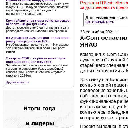
компьютерного оборудования
Редакция ITBestsellers.
В планах по расширению ассортимента —
модемы LTE, модули оперативной памяти,
за достоверность пред
периферийные устройства для ПК
(мониторы и клавиатуры
Для размещения сво
Крупнейшие операторы связи запускают
авторизуйтесь
бесплатный доступ к Мах
Доступ к сервису не будет оплачиваться и
расходовать пакеты мобильного трафика
23 сентября 2021 г.
X-Com оснасти
Во 2 квартале 2026 г. рынок проекторов
рванул вверх, но есть НО…
ЯНАО
Но обольщаться пока не стоит. Это скорее
технический отскок, чем реальный рост
рынка
Компания Х-Com Санк
2 квартал 2026 г. на рынке мониторов
аудиторию Окружной С
предварительно очень плох
старейшего специализ
Значительные темпы снижения во многом
связаны с эффектом базы, а вообще 2
детей с легочными за
квартал 2026 совсем немного уступил 2
кварталу 2024-го
Заказчику необходимо
Другие новости
компьютерной грамотн
проведения занятий. 
собственного произво
функциональное реше
используемого в учеб
компьютеры объединен
контролируются с раб
Проект выполнен в ст