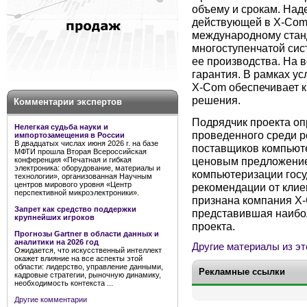
объему и срокам. Над
действующей в X-Com 
международному станд
многоступенчатой сис
ее производства. На 
гарантия. В рамках у
X-Com обеспечивает 
решения.
Комментарии экспертов
Подрядчик проекта оп
Нелегкая судьба науки и
проведенного среди р
импортозамещения в России
В двадцатых числах июня 2026 г. на базе
поставщиков компьюте
МФТИ прошла Вторая Всероссийская
ценовым предложение
конференция «Печатная и гибкая
электроника: оборудование, материалы и
компьютеризации госу
технологии», организованная Научным
центров мирового уровня «Центр
рекомендации от клие
перспективной микроэлектроники».
признана компания X
Запрет как средство поддержки
представившая наибо
крупнейших игроков
проекта.
Прогнозы Gartner в области данных и
аналитики на 2026 год
Другие материалы из эт
Ожидается, что искусственный интеллект
окажет влияние на все аспекты этой
области: лидерство, управление данными,
Рекламные ссылки
кадровые стратегии, рыночную динамику,
необходимость контекста ...
Другие комментарии