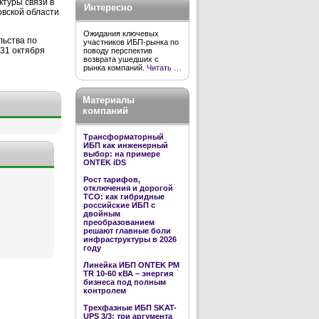
ктуры связи в
Интересно
овской области
Ожидания ключевых
льства по
участников ИБП-рынка по
31 октября
поводу перспектив
возврата ушедших с
рынка компаний.
Читать …
Материалы
компаний
Трансформаторный
ИБП как инженерный
выбор: на примере
ONTEK iDS
Рост тарифов,
отключения и дорогой
TCO: как гибридные
российские ИБП с
двойным
преобразованием
решают главные боли
инфраструктуры в 2026
году
Линейка ИБП ONTEK PM
TR 10-60 кВА – энергия
бизнеса под полным
контролем
Трехфазные ИБП SKAT-
UPS 3/3: три аргумента