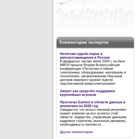
Комментарии экспертов
Нелегкая судьба науки и
импортозамещения в России
В двадцатых числах июня 2026 г. на базе
МФТИ прошла Вторая Всероссийская
конференция «Печатная и гибкая
электроника: оборудование, материалы и
технологии», организованная Научным
центров мирового уровня «Центр
перспективной микроэлектроники».
Запрет как средство поддержки
крупнейших игроков
Прогнозы Gartner в области данных и
аналитики на 2026 год
Ожидается, что искусственный интеллект
окажет влияние на все аспекты этой
области: лидерство, управление данными,
кадровые стратегии, рыночную динамику,
необходимость контекста ...
Другие комментарии