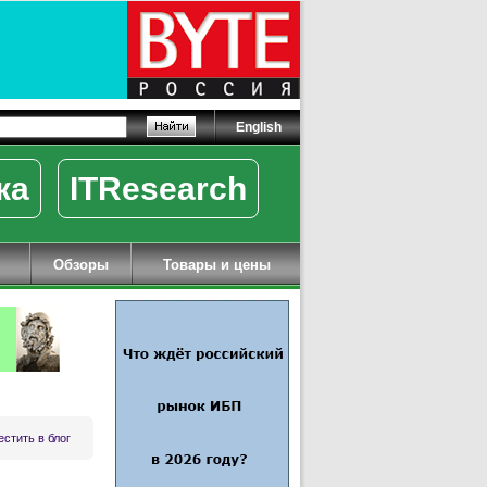
English
ка
ITResearch
Обзоры
Товары и цены
стить в блог