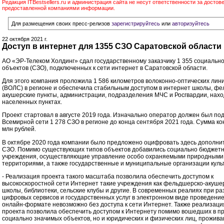
Редакция ITBestsellers.ru и администрация сайта не несут ответственности за достов
предоставленной компаниями информации.
Для размещения своих пресс-релизов
зарегистрируйтесь
или
авторизуйтесь
22 октября 2021 г.
Доступ в интернет для 1355 СЗО Саратовской области
АО «ЭР-Телеком Холдинг» сдал государственному заказчику 1 355 социальн
объектов (СЗО), подключенных к сети интернет в Саратовской области.
Для этого компания проложила 1 586 километров волоконно-оптических лин
(ВОЛС) в регионе и обеспечила стабильным доступом в интернет школы, фе
акушерские пункты, администрации, подразделения МЧС и Росгвардии, нахо
населенных пунктах.
Проект стартовал в августе 2019 года. Изначально оператор должен был под
Всемирной сети 1 278 СЗО в регионе до конца сентября 2021 года. Сумма ко
млн рублей.
В октябре 2020 года компании было предложено оцифровать здесь дополни
СЗО. Помимо существующих типов объектов добавились социально бюджет
учреждения, осуществляющие управление особо охраняемыми природными
территориями, а также государственные и муниципальные организации куль
- Реализация проекта такого масштаба позволила обеспечить доступом к
высокоскоростной сети Интернет такие учреждения как фельдшерско-акушер
школы, библиотеки, сельские клубы и другие. В современных реалиях при ра
цифровых сервисов и государственных услуг в электронном виде проведение
онлайн-формате невозможно без доступа к сети Интернет. Также реализаци
проекта позволила обеспечить доступом к Интернету помимо вошедших в п
социально значимых объектов, но и юридических и физических лиц, прожив