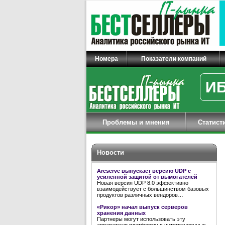
Номера
Показатели компаний
ИБ
Проблемы и мнения
Статист
Новости
Arcserve выпускает версию UDP с
усиленной защитой от вымогателей
Новая версия UDP 8.0 эффективно
взаимодействует с большинством базовых
продуктов различных вендоров…
«Рикор» начал выпуск серверов
хранения данных
Партнеры могут использовать эту