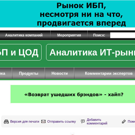
Аналитика компаний
Мероприятия
Поиск:
П и ЦОД
Аналитика ИТ-рын
ика
Продукты
Новости
Комментарии экспертов
Добавить
Версия для печати
Отправить ссылку
Поме
комментарий