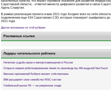
населенных пунктах, что играет огромное значения для развития инфрастру
Саратовской области, - отметил министр цифрового развития и связи Сарат
Адель Славутин.
В рамках реализации проекта в мае 2021 года Холдинг взял на себя обязате
подключению еще 434 Саратовских СЗО, которые планирует оцифровать до 
2021 года.
Другие материалы из этой рубрики
Рекламные ссылки
Лидеры читательского рейтинга
Нелегкая судьба науки и импортозамещения в России
Открыта первая роботизированная линия по производству ЖК-модулей NexTouch
Магазин приложений RuStore меняет собственника
IBM расширяет свое семейство RISC-систем
Глобальный рынок ПК — на уверенном спаде