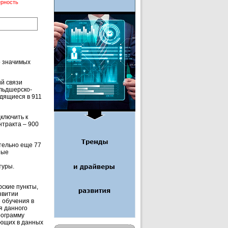
ерность
о значимых
ий связи
льдшерско-
дящиеся в 911
ключить к
нтракта – 900
тельно еще 77
ные
туры.
ские пункты,
звитии
 обучения в
я данного
рограмму
ающих в данных