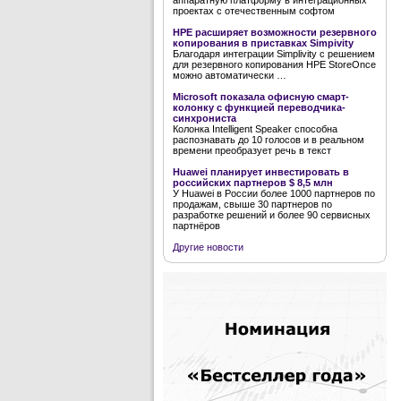
аппаратную платформу в интеграционных
проектах с отечественным софтом
HPE расширяет возможности резервного
копирования в приставках Simpivity
Благодаря интеграции Simplivity с решением
для резервного копирования HPE StoreOnce
можно автоматически …
Microsoft показала офисную смарт-
колонку с функцией переводчика-
синхрониста
Колонка Intelligent Speaker способна
распознавать до 10 голосов и в реальном
времени преобразует речь в текст
Huawei планирует инвестировать в
российских партнеров $ 8,5 млн
У Huawei в России более 1000 партнеров по
продажам, свыше 30 партнеров по
разработке решений и более 90 сервисных
партнёров
Другие новости