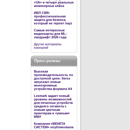
«ЗА» и четыре реальных
инженерных кейса
ИБП CBR:
профессиональная
защита для бизнеса,
который не терпит пауз
Самые интересные
видеокарты для ML:
ландшафт 2026 года
Другие материалы
компаний
Пресс-релизы
Высокая
производительность по
доступной цене: Xerox
запускает новые
монохромные
устройства формата А4
Lexmark задает новый
уровень возможностей
для печатных устройств
среднего сегмента с
новым цветным
принтерам и «умным»
МФУ
Компания «ВЕНЕТА
СИСТЕМ» опубликовала