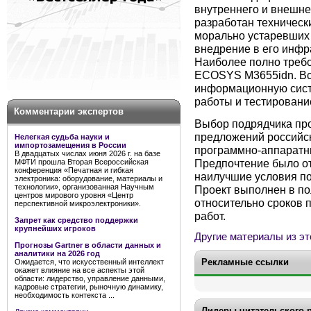
внутреннего и внешне
разработан техническ
морально устаревших 
внедрение в его инфр
Наиболее полно требо
ECOSYS M3655idn. Вс
информационную сист
работы и тестировани
Комментарии экспертов
Выбор подрядчика про
предложений российск
Нелегкая судьба науки и
импортозамещения в России
программно-аппаратн
В двадцатых числах июня 2026 г. на базе
Предпочтение было о
МФТИ прошла Вторая Всероссийская
конференция «Печатная и гибкая
наилучшие условия по
электроника: оборудование, материалы и
технологии», организованная Научным
Проект выполнен в по
центров мирового уровня «Центр
относительно сроков 
перспективной микроэлектроники».
работ.
Запрет как средство поддержки
крупнейших игроков
Другие материалы из эт
Прогнозы Gartner в области данных и
аналитики на 2026 год
Рекламные ссылки
Ожидается, что искусственный интеллект
окажет влияние на все аспекты этой
области: лидерство, управление данными,
кадровые стратегии, рыночную динамику,
необходимость контекста ...
Лидеры читательского 