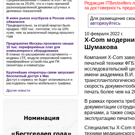
Средневзвешенная стоимость ИБП за год
Редакция ITBestsellers.
выросла на 29,6%, что и стало причиной
разнонаправленной динамики штучных и
за достоверность пред
денежных показателей
Для размещения сво
В июне рынок ноутбуков в России опять
обвалился
авторизуйтесь
Предварительно, за второй квартал было
продано ~650 тыс. лэптопов, что на 10%
хуже, чем за аналогичный период прошлого
10 февраля 2022 г.
года
X-Com модерни
Предприятие Москвы произвело свыше
Шумакова
10 тыс. периферийных плат для
компьютерного оборудования
В планах по расширению ассортимента —
Компания X-Com завер
модемы LTE, модули оперативной памяти,
периферийные устройства для ПК
печатной техники ФГ
(мониторы и клавиатуры
исследовательский це
Крупнейшие операторы связи запускают
имени академика В.И.
бесплатный доступ к Мах
трансплантологическо
Доступ к сервису не будет оплачиваться и
расходовать пакеты мобильного трафика
скорость документооб
Другие новости
печать более чем на 2
В рамках проекта тре
документации сотруд
врачами, а также сок
эксплуатацию печатно
Специалисты X-Com п
техники медицинского