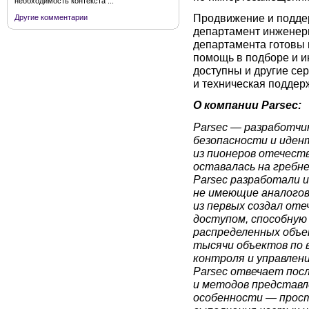
необходимость контекста ...
Продвижение и поддер
Другие комментарии
департамент инженер
департамента готовы 
помощь в подборе и и
доступны и другие се
и техническая поддер
О компании Parsec:
Parsec — разработчи
безопасности и иден
из пионеров отечест
оставалась на гребн
Parsec разработали и
не имеющие аналогов 
из первых создал от
доступом, способную
распределенных объе
тысячи объектов по 
контроля и управлен
Parsec отвечает посл
и методов представл
особенности — прос