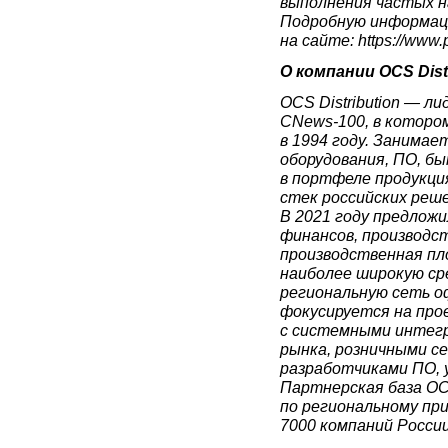
выполнения частых н
Подробную информац
на сайте:
https://www.
О компании OCS Distr
OCS Distribution — л
CNews-100, в которо
в 1994 году. Занимае
оборудования, ПО, бы
в портфеле продукци
стек российских реше
В 2021 году предложи
финансов, производст
производственная пл
наиболее широкую с
региональную сеть оф
фокусируется на про
с системными интег
рынка, розничными с
разработчиками ПО, 
Партнерская база OCS
по региональному пр
7000 компаний России