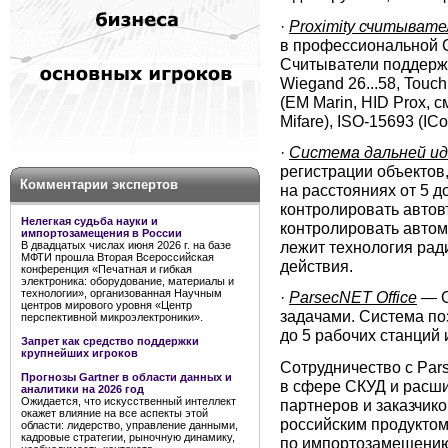
·
Proximity считывате
в профессиональной С
Считыватели поддерж
Wiegand 26...58, Tou
(EM Marin, HID Prox, 
Mifare), ISO-15693 (IС
·
Система дальней и
регистрации объектов
Комментарии экспертов
на расстояниях от 5 д
контролировать автовъ
Нелегкая судьба науки и
контролировать автом
импортозамещения в России
лежит технология рад
В двадцатых числах июня 2026 г. на базе
МФТИ прошла Вторая Всероссийская
действия.
конференция «Печатная и гибкая
электроника: оборудование, материалы и
технологии», организованная Научным
·
ParsecNET Office
— С
центров мирового уровня «Центр
задачами. Система по
перспективной микроэлектроники».
до 5 рабочих станций 
Запрет как средство поддержки
крупнейших игроков
Сотрудничество с Par
Прогнозы Gartner в области данных и
в сфере СКУД и расши
аналитики на 2026 год
Ожидается, что искусственный интеллект
партнеров и заказчик
окажет влияние на все аспекты этой
российским продуктом 
области: лидерство, управление данными,
кадровые стратегии, рыночную динамику,
по импортозамещени