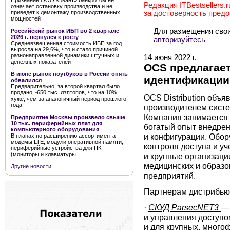
Признание ООО «Квант» банкротом не
Редакция ITBestsellers.
означает остановку производства и не
приведет к демонтажу производственных
за достоверность пред
мощностей
Для размещения сво
Российский рынок ИБП во 2 квартале
2026 г. вернулся к росту
авторизуйтесь
Средневзвешенная стоимость ИБП за год
выросла на 29,6%, что и стало причиной
разнонаправленной динамики штучных и
14 июня 2022 г.
денежных показателей
OCS предлагает
В июне рынок ноутбуков в России опять
идентификации
обвалился
Предварительно, за второй квартал было
продано ~650 тыс. лэптопов, что на 10%
OCS Distribution объя
хуже, чем за аналогичный период прошлого
года
производителем систе
Компания занимается 
Предприятие Москвы произвело свыше
10 тыс. периферийных плат для
богатый опыт внедрен
компьютерного оборудования
и конфигурации. Обор
В планах по расширению ассортимента —
модемы LTE, модули оперативной памяти,
контроля доступа и уч
периферийные устройства для ПК
(мониторы и клавиатуры
и крупные организации
медицинских и образ
Другие новости
предприятий.
Партнерам дистрибьют
·
СКУД ParsecNET3
— 
и управления доступо
и для крупных, много