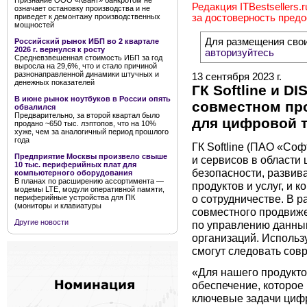
Признание ООО «Квант» банкротом не
Редакция ITBestsellers.
означает остановку производства и не
приведет к демонтажу производственных
за достоверность пред
мощностей
Для размещения сво
Российский рынок ИБП во 2 квартале
2026 г. вернулся к росту
авторизуйтесь
Средневзвешенная стоимость ИБП за год
выросла на 29,6%, что и стало причиной
разнонаправленной динамики штучных и
13 сентября 2023 г.
денежных показателей
ГК Softline и D
В июне рынок ноутбуков в России опять
совместном пр
обвалился
Предварительно, за второй квартал было
для цифровой 
продано ~650 тыс. лэптопов, что на 10%
хуже, чем за аналогичный период прошлого
года
ГК Softline (ПАО «Со
Предприятие Москвы произвело свыше
и сервисов в област
10 тыс. периферийных плат для
безопасности, разви
компьютерного оборудования
В планах по расширению ассортимента —
продуктов и услуг, и 
модемы LTE, модули оперативной памяти,
о сотрудничестве. В 
периферийные устройства для ПК
(мониторы и клавиатуры
совместного продвиж
Другие новости
по управлению данны
организаций. Использу
смогут следовать сов
«Для нашего продукт
обеспечение, которое
ключевые задачи цифр