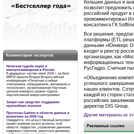
больших данных и ана
позволит предложить
российский продукт в
прокомментировал Иль
консалтинга ГК Softline
Все решения, предлаг
платформы (ETL-реше
данными «Юниверс DG
входят в реестр росс
Комментарии экспертов
организации, как «Мо
информационных техн
Нелегкая судьба науки и
РусГидро, Счетная па
импортозамещения в России
В двадцатых числах июня 2026 г. на базе
«Объединение компете
МФТИ прошла Вторая Всероссийская
конференция «Печатная и гибкая
успешного завершени
электроника: оборудование, материалы и
технологии», организованная Научным
наших клиентов. Сотру
центров мирового уровня «Центр
каждой из сторон ста
перспективной микроэлектроники».
российских заказчико
Запрет как средство поддержки
директор DIS Group.
крупнейших игроков
Прогнозы Gartner в области данных и
Другие материалы из эт
аналитики на 2026 год
Ожидается, что искусственный интеллект
окажет влияние на все аспекты этой
Рекламные ссылки
области: лидерство, управление данными,
кадровые стратегии, рыночную динамику,