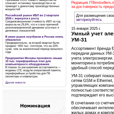
Признание ООО «Квант» банкротом не
Редакция ITBestsellers.
означает остановку производства и не
приведет к демонтажу производственных
за достоверность пред
мощностей
Для размещения сво
Российский рынок ИБП во 2 квартале
2026 г. вернулся к росту
авторизуйтесь
Средневзвешенная стоимость ИБП за год
выросла на 29,6%, что и стало причиной
разнонаправленной динамики штучных и
15 января 2025 г.
денежных показателей
Умный учет эле
В июне рынок ноутбуков в России опять
УМ-31
обвалился
Предварительно, за второй квартал было
продано ~650 тыс. лэптопов, что на 10%
Ассортимент бренда E
хуже, чем за аналогичный период прошлого
года
передачи данных УМ-
учета электроэнергии
Предприятие Москвы произвело свыше
10 тыс. периферийных плат для
мониторинга потребле
компьютерного оборудования
удобный способ перед
В планах по расширению ассортимента —
модемы LTE, модули оперативной памяти,
периферийные устройства для ПК
УМ-31 собирает показ
(мониторы и клавиатуры
сетям GSM и Ethernet
Другие новости
управляющих компани
полностью соответств
подтверждает его выс
В сочетании со счетч
обеспечивает интелле
жилых домах и комплек