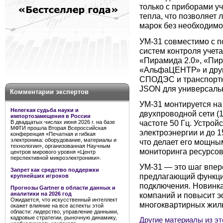
только с приборами уч
тепла, что позволяет 
марок без необходимо
УМ-31 совместимо с 
систем контроля учета
«Пирамида 2.0», «Пи
«АльфаЦЕНТР» и друг
СПОДЭС и транспортн
JSON для универсаль
Комментарии экспертов
УМ-31 монтируется на
Нелегкая судьба науки и
двухпроводной сети (1
импортозамещения в России
частоте 50 Гц. Устрой
В двадцатых числах июня 2026 г. на базе
МФТИ прошла Вторая Всероссийская
электроэнергии и до 1
конференция «Печатная и гибкая
электроника: оборудование, материалы и
что делает его мощны
технологии», организованная Научным
мониторинга ресурсов
центров мирового уровня «Центр
перспективной микроэлектроники».
УМ-31 — это шаг впере
Запрет как средство поддержки
предлагающий функцио
крупнейших игроков
подключения. Новинка
Прогнозы Gartner в области данных и
аналитики на 2026 год
компаний и повысит э
Ожидается, что искусственный интеллект
многоквартирных жил
окажет влияние на все аспекты этой
области: лидерство, управление данными,
кадровые стратегии, рыночную динамику,
Другие материалы из эт