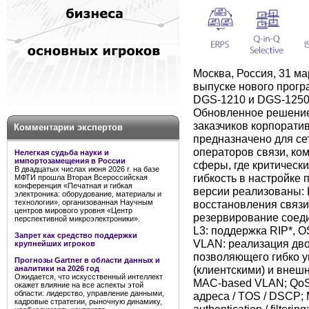
Москва, Россия, 31 ма
выпуске нового прогр
DGS-1210 и DGS-1250
Обновленное решение
заказчиков корпоратив
Комментарии экспертов
предназначено для с
операторов связи, ко
Нелегкая судьба науки и
импортозамещения в России
сферы, где критически
В двадцатых числах июня 2026 г. на базе
гибкость в настройке
МФТИ прошла Вторая Всероссийская
конференция «Печатная и гибкая
версии реализованы: 
электроника: оборудование, материалы и
восстановления связи 
технологии», организованная Научным
центров мирового уровня «Центр
резервирование соед
перспективной микроэлектроники».
L3: поддержка RIP*, O
Запрет как средство поддержки
VLAN: реализация двой
крупнейших игроков
позволяющего гибко 
Прогнозы Gartner в области данных и
(клиентскими) и внешн
аналитики на 2026 год
Ожидается, что искусственный интеллект
MAC-based VLAN; QoS:
окажет влияние на все аспекты этой
области: лидерство, управление данными,
адреса / TOS / DSCP;
кадровые стратегии, рыночную динамику,
authentication / filte