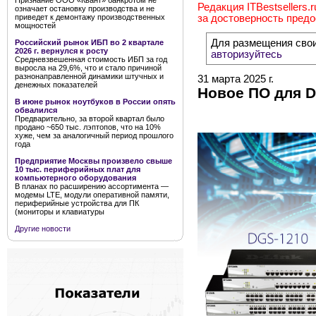
Признание ООО «Квант» банкротом не
Редакция ITBestsellers.
означает остановку производства и не
приведет к демонтажу производственных
за достоверность пред
мощностей
Для размещения сво
Российский рынок ИБП во 2 квартале
2026 г. вернулся к росту
авторизуйтесь
Средневзвешенная стоимость ИБП за год
выросла на 29,6%, что и стало причиной
разнонаправленной динамики штучных и
31 марта 2025 г.
денежных показателей
Новое ПО для D
В июне рынок ноутбуков в России опять
обвалился
Предварительно, за второй квартал было
продано ~650 тыс. лэптопов, что на 10%
хуже, чем за аналогичный период прошлого
года
Предприятие Москвы произвело свыше
10 тыс. периферийных плат для
компьютерного оборудования
В планах по расширению ассортимента —
модемы LTE, модули оперативной памяти,
периферийные устройства для ПК
(мониторы и клавиатуры
Другие новости