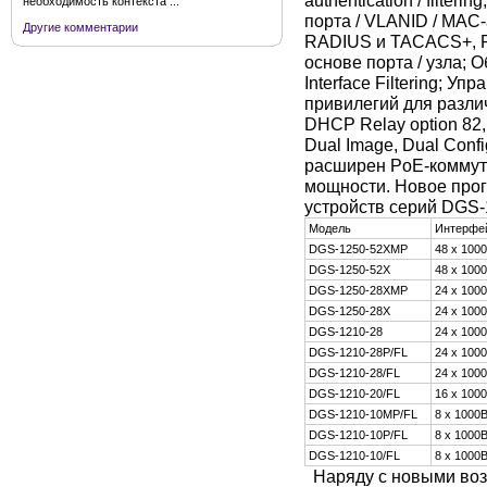
необходимость контекста ...
порта / VLANID / MAC-
Другие комментарии
RADIUS и TACACS+, R
основе порта / узла;
Interface Filtering; 
привилегий для разли
DHCP Relay option 82,
Dual Image, Dual Con
расширен PoE-коммут
мощности. Новое про
устройств серий DGS
Модель
Интерфе
DGS-1250-52XMP
48 х 100
DGS-1250-52X
48 х 100
DGS-1250-28XMP
24 х 100
DGS-1250-28X
24 х 100
DGS-1210-28
24 х 100
DGS-1210-28P/FL
24 х 100
DGS-1210-28/FL
24 х 100
DGS-1210-20/FL
16 х 100
DGS-1210-10MP/FL
8 х 1000
DGS-1210-10P/FL
8 х 1000
DGS-1210-10/FL
8 х 1000
Наряду с новыми воз