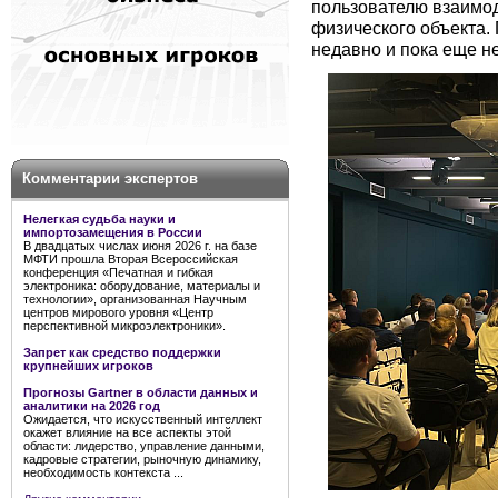
пользователю взаимод
физического объекта.
недавно и пока еще н
Комментарии экспертов
Нелегкая судьба науки и
импортозамещения в России
В двадцатых числах июня 2026 г. на базе
МФТИ прошла Вторая Всероссийская
конференция «Печатная и гибкая
электроника: оборудование, материалы и
технологии», организованная Научным
центров мирового уровня «Центр
перспективной микроэлектроники».
Запрет как средство поддержки
крупнейших игроков
Прогнозы Gartner в области данных и
аналитики на 2026 год
Ожидается, что искусственный интеллект
окажет влияние на все аспекты этой
области: лидерство, управление данными,
кадровые стратегии, рыночную динамику,
необходимость контекста ...