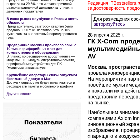
Средневзвешенная стоимость ИБП за год
Редакция ITBestsellers.
выросла на 29,6%, что и стало причиной
разнонаправленной динамики штучных и
за достоверность пред
денежных показателей
Для размещения сво
В июне рынок ноутбуков в России опять
обвалился
авторизуйтесь
Предварительно, за второй квартал было
продано ~650 тыс. лэптопов, что на 10%
хуже, чем за аналогичный период прошлого
28 апреля 2025 г.
года
ГК X-Com прод
Предприятие Москвы произвело свыше
мультимедийны
10 тыс. периферийных плат для
компьютерного оборудования
AV
В планах по расширению ассортимента —
модемы LTE, модули оперативной памяти,
периферийные устройства для ПК
Москва, пространств
(мониторы и клавиатуры
провела конференцию
Крупнейшие операторы связи запускают
На мероприятии парт
бесплатный доступ к Мах
Доступ к сервису не будет оплачиваться и
новейшие мультимеди
расходовать пакеты мобильного трафика
и показали их в дейст
Другие новости
представили передовы
на рынке.
Наибольшим внимание
компаниями Axiom Inno
инновационный экран,
изображение, проецир
«парящего в воздухе»