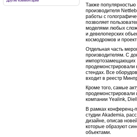
Другие комментарии
Также популярностью 
производителя Nettle
работы с голографиче
позволяет пользовате
моделями любых слож
и девелоперских объек
космодромов и проект
Отдельная часть мер
производителям. С д
импортозамещающих ре
продемонстрировали 
стендах. Все оборудо
входит в реестр Минп
Кроме того, самые ак
продемонстрировали 
компании Yealink, Diell
В рамках конференц-п
студии Akademia, рас
дизайне, описав нове
которые образуют си
объектами.