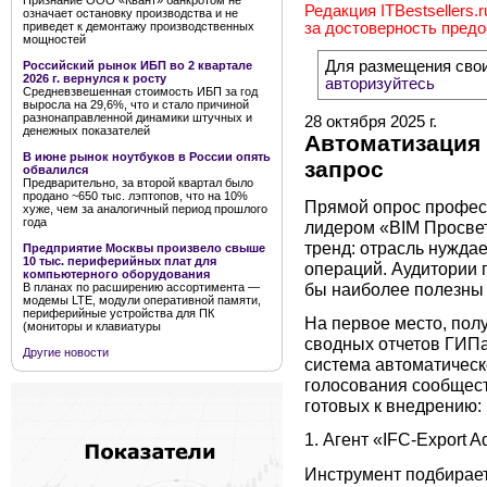
Признание ООО «Квант» банкротом не
Редакция ITBestsellers.
означает остановку производства и не
приведет к демонтажу производственных
за достоверность пред
мощностей
Для размещения сво
Российский рынок ИБП во 2 квартале
2026 г. вернулся к росту
авторизуйтесь
Средневзвешенная стоимость ИБП за год
выросла на 29,6%, что и стало причиной
разнонаправленной динамики штучных и
28 октября 2025 г.
денежных показателей
Автоматизация 
В июне рынок ноутбуков в России опять
запрос
обвалился
Предварительно, за второй квартал было
продано ~650 тыс. лэптопов, что на 10%
Прямой опрос профес
хуже, чем за аналогичный период прошлого
года
лидером «BIM Просве
тренд: отрасль нужда
Предприятие Москвы произвело свыше
10 тыс. периферийных плат для
операций. Аудитории 
компьютерного оборудования
бы наиболее полезны 
В планах по расширению ассортимента —
модемы LTE, модули оперативной памяти,
периферийные устройства для ПК
На первое место, пол
(мониторы и клавиатуры
сводных отчетов ГИПа
Другие новости
система автоматическ
голосования сообщест
готовых к внедрению:
1. Агент «IFC-Export A
Инструмент подбирает