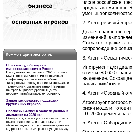
числе российские прес
предлагает маппинг. 
уменьшает количество
2. Агент ревизий и тр
Делает сравнение вер
изменений, выполняет
Согласно оценке эксп
сопровождение ревиз
Комментарии экспертов
3. Агент «Семантическ
Нелегкая судьба науки и
Инструмент для диало
импортозамещения в России
отметке +3.600 с защ
В двадцатых числах июня 2026 г. на базе
МФТИ прошла Вторая Всероссийская
выделение. Сокращает
конференция «Печатная и гибкая
навигацию/поиск.
электроника: оборудование, материалы и
технологии», организованная Научным
центров мирового уровня «Центр
4. Агент «Сводный от
перспективной микроэлектроники».
Запрет как средство поддержки
Агрегирует прогресс п
крупнейших игроков
риски модели, готовит
Прогнозы Gartner в области данных и
10–20% времени на сб
аналитики на 2026 год
Ожидается, что искусственный интеллект
5. Агент «Онбординг 
окажет влияние на все аспекты этой
области: лидерство, управление данными,
кадровые стратегии, рыночную динамику,
Отвечает на контекст