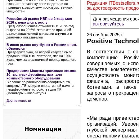
Признание ООО «Квант» банкротом не
Редакция ITBestsellers.
означает остановку производства и не
приведет к демонтажу производственных
за достоверность пред
мощностей
Для размещения сво
Российский рынок ИБП во 2 квартале
2026 г. вернулся к росту
авторизуйтесь
Средневзвешенная стоимость ИБП за год
выросла на 29,6%, что и стало причиной
разнонаправленной динамики штучных и
26 ноября 2025 г.
денежных показателей
Positive Techno
В июне рынок ноутбуков в России опять
обвалился
В соответствии с с
Предварительно, за второй квартал было
продано ~650 тыс. лэптопов, что на 10%
компетенцию Posit
хуже, чем за аналогичный период прошлого
совершаемых с испо
года
качестве компетентн
Предприятие Москвы произвело свыше
осуществлять монит
10 тыс. периферийных плат для
компьютерного оборудования
фишинга, распрос
В планах по расширению ассортимента —
модемы LTE, модули оперативной памяти,
ботнетами, а также
периферийные устройства для ПК
запросы о прекращен
(мониторы и клавиатуры
доменов.
Другие новости
«Мы рады приветство
организаций. Увере
глубокой экспертизы
оперативному выявле