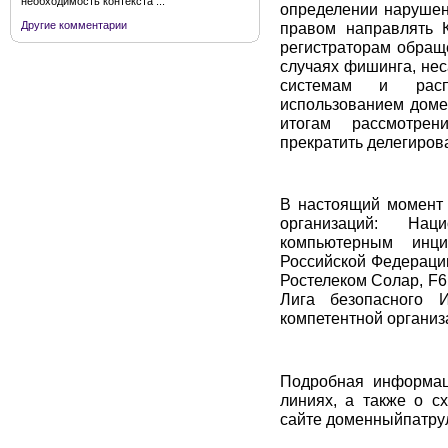
необходимость контекста ...
определении нарушен
правом направлять 
Другие комментарии
регистраторам обращ
случаях фишинга, не
системам и расп
использованием доме
итогам рассмотре
прекратить делегиров
В настоящий момент 
организаций: На
компьютерным инци
Российской Федераци
Ростелеком Солар, F
Лига безопасного Ин
компетентной организ
Подробная информаци
линиях, а также о с
сайте доменныйпатру