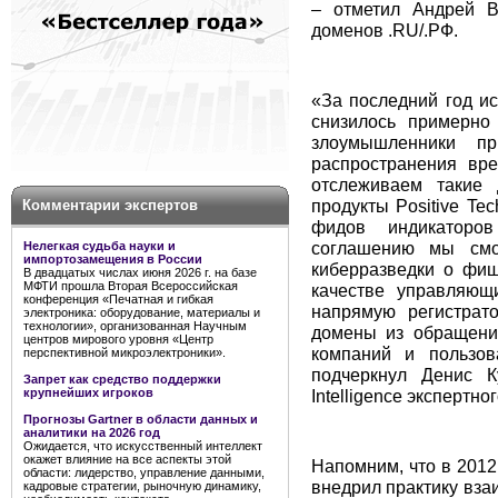
– отметил Андрей В
доменов .RU/.РФ.
«За последний год и
снизилось примерно
злоумышленники п
распространения вр
отслеживаем такие
продукты Positive Te
Комментарии экспертов
фидов индикаторов
соглашению мы смо
Нелегкая судьба науки и
импортозамещения в России
киберразведки о фиш
В двадцатых числах июня 2026 г. на базе
МФТИ прошла Вторая Всероссийская
качестве управляющ
конференция «Печатная и гибкая
напрямую регистрат
электроника: оборудование, материалы и
технологии», организованная Научным
домены из обращени
центров мирового уровня «Центр
компаний и пользов
перспективной микроэлектроники».
подчеркнул Денис К
Запрет как средство поддержки
Intelligence экспертно
крупнейших игроков
Прогнозы Gartner в области данных и
аналитики на 2026 год
Ожидается, что искусственный интеллект
окажет влияние на все аспекты этой
Напомним, что в 201
области: лидерство, управление данными,
внедрил практику вза
кадровые стратегии, рыночную динамику,