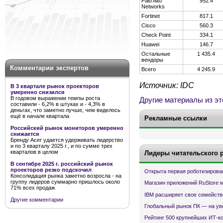
Palo Alto
952.4
Networks
Fortinet
817.1
Cisco
560.3
Check Point
334.1
Huawei
146.7
Остальные
1 435.4
вендоры
Комментарии экспертов
Всего
4 245.9
Источник: IDC
В 3 квартале рынок проекторов
умеренно снизился
В годовом выражении темпы роста
Другие материалы из эт
составили - 6,2% в штуках и - 4,3% в
деньгах, что заметно лучше, чем виделось
ещё в начале квартала
Рекламные ссылки
Российский рынок мониторов умеренно
снижается
Бренду Acer удается удерживать лидерство
и по 3 кварталу 2025 г., и по сумме трех
кварталов в целом
Лидеры читательского 
В сентябре 2025 г. российский рынок
проекторов резко подскочил
Открыта первая роботизирова
Консолидация рынка заметно возросла - на
группу лидеров суммарно пришлось около
Магазин приложений RuStore 
71% всех продаж
IBM расширяет свое семейств
Другие комментарии
Глобальный рынок ПК — на ув
Рейтинг 500 крупнейших ИТ-к