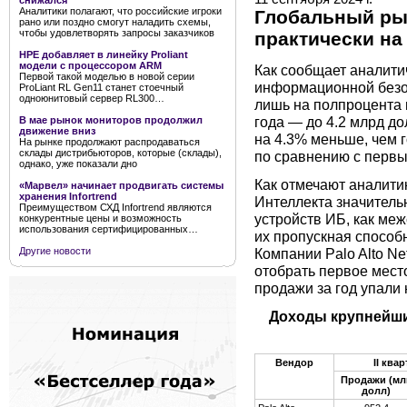
снижался
Аналитики полагают, что российские игроки
Глобальный ры
рано или поздно смогут наладить схемы,
чтобы удовлетворять запросы заказчиков
практически н
HPE добавляет в линейку Proliant
модели с процессором ARM
Как сообщает аналити
Первой такой моделью в новой серии
информационной безоп
ProLiant RL Gen11 станет стоечный
одноюнитовый сервер RL300…
лишь на полпроцента
года — до 4.2 млрд до
В мае рынок мониторов продолжил
движение вниз
на 4.3% меньше, чем г
На рынке продолжают распродаваться
склады дистрибьюторов, которые (склады),
по сравнению с первы
однако, уже показали дно
Как отмечают аналити
«Марвел» начинает продвигать системы
хранения Infortrend
Интеллекта значитель
Преимуществом СХД Infortrend являются
устройств ИБ, как ме
конкурентные цены и возможность
использования сертифицированных…
их пропускная способ
Компании Palo Alto Ne
Другие новости
отобрать первое место
продажи за год упали 
Доходы крупнейши
Вендор
II ква
Продажи (мл
долл)