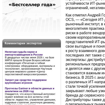
устойчивости ИТ-рын
ограничений, негатив
Как отметил Андрей Г
OCS, — «Сегодня ИТ-д
рыночный институт, в 
многолетняя практика
риски в работе вендо
своим корпоративным
представителей ИТ-ры
Комментарии экспертов
свои выгодные и поня
к росту взаимного до
Нелегкая судьба науки и
последних лет также 
импортозамещения в России
В двадцатых числах июня 2026 г. на базе
экспертизы: дистрибу
МФТИ прошла Вторая Всероссийская
конференция «Печатная и гибкая
региональных предпри
электроника: оборудование, материалы и
и делятся ими с друг
технологии», организованная Научным
центров мирового уровня «Центр
становится важным ин
перспективной микроэлектроники».
бизнеса. В 2025 г. а
Запрет как средство поддержки
о различных ИТ-напра
крупнейших игроков
стали точкой усиления
Прогнозы Gartner в области данных и
закрывают любые узки
аналитики на 2026 год
Ожидается, что искусственный интеллект
бренда до сервисного
окажет влияние на все аспекты этой
Дистрибуторы также д
области: лидерство, управление данными,
кадровые стратегии, рыночную динамику,
о региональных рынка