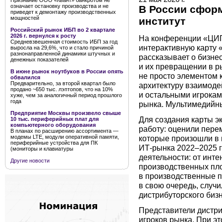
Признание ООО «Квант» банкротом не
означает остановку производства и не
В России сфор
приведет к демонтажу производственных
мощностей
институт
Российский рынок ИБП во 2 квартале
2026 г. вернулся к росту
На конференции «ЦИП
Средневзвешенная стоимость ИБП за год
интерактивную карту 
выросла на 29,6%, что и стало причиной
разнонаправленной динамики штучных и
рассказывает о бизне
денежных показателей
и их превращении в р
В июне рынок ноутбуков в России опять
не просто элементом к
обвалился
Предварительно, за второй квартал было
архитектуру взаимоде
продано ~650 тыс. лэптопов, что на 10%
и остальными игрокам
хуже, чем за аналогичный период прошлого
года
рынка. Мультимедийны
Предприятие Москвы произвело свыше
Для создания карты э
10 тыс. периферийных плат для
компьютерного оборудования
работу: оценили пере
В планах по расширению ассортимента —
которые произошли в 
модемы LTE, модули оперативной памяти,
периферийные устройства для ПК
ИТ-рынка 2022–2025 г
(мониторы и клавиатуры
деятельности: от инт
Другие новости
производственных пл
в производственные 
в свою очередь, случи
дистрибуторского бизн
Представители дистр
игроков рынка. При э