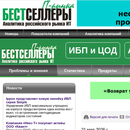
Номера
Показатели компаний
Аналитика компаний
ИБП и ЦОД
Проблемы и мнения
Статистика
Продукты
Новости
Ippon представляет новую линейку ИБП
серии Simple
Управление ИБП максимально упрощено:
на корпусе предусмотрена одна кнопка вкл./
выкл. со встроенным светодиодным
индикатором состояния
Версия для печати
От
Компания «Некс-Т» покупает активы
ООО «Квант»
21 мая 2026 г.