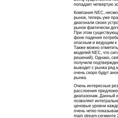
попадает четвертую зо
Компания NEC, несмо
рынок, теперь уже пр
диагонали своих устро
рынок фактически дог
При этом существующ
фоне падения потреби
опасным и ведущим к 
Также можно отметить
моделей NEC, что сиг
решений). Однако, св
получили подтвержден
выводит с рынка ряд 
очень скоро будут ан
рынка.
Очень интересные рез
расслоения предложе
диапазонам. Данный и
позволяет интегральн
ценовые уровни каждо
очень четко показыва
main stream-сегменте