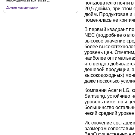
необходимость контекста ...
пользователю почти в
20,5 дюйма, при этом 
Другие комментарии
дюйм. Продуктовая и 
поменялась не критич
В первый квадрант по
NEC (подробнее о втор
высокое значение сре
более высокотехнолог
уровень цен. Отметим
наиболее оптимальная
что вендор добивается
дешевой продукции, а 
высокодоходных) мони
даже несколько усили
Компании Acer и LG, 
Samsung, устойчиво н
уровень ниже, но и це
большинство остальных
некий средний уровен
Исключение составляе
размерам сопоставим 
BenQ существенно ниж