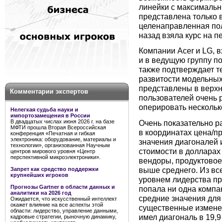
линейки с максималь
представлена только в
целенаправленная пол
назад взяла курс на 
Компании Acer и LG, 
и в ведущую группу п
также подтверждает т
развитости модельных
представлены в верхн
Комментарии экспертов
пользователей очень 
оперировать несколь
Нелегкая судьба науки и
импортозамещения в России
Очень показательно р
В двадцатых числах июня 2026 г. на базе
МФТИ прошла Вторая Всероссийская
в координатах цена/п
конференция «Печатная и гибкая
электроника: оборудование, материалы и
значения диагоналей 
технологии», организованная Научным
стоимости в долларах
центров мирового уровня «Центр
перспективной микроэлектроники».
вендоры, продуктовое
выше среднего. Из все
Запрет как средство поддержки
крупнейших игроков
уровнем лидерства при
Прогнозы Gartner в области данных и
попала ни одна компан
аналитики на 2026 год
средние значения для
Ожидается, что искусственный интеллект
окажет влияние на все аспекты этой
существенные изменен
области: лидерство, управление данными,
имел диагональ в 19,
кадровые стратегии, рыночную динамику,