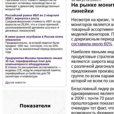
Признание ООО «Квант» банкротом не
означает остановку производства и не
На рынке монит
приведет к демонтажу производственных
мощностей
линейки
Российский рынок ИБП во 2 квартале
2026 г. вернулся к росту
Несмотря на кризис, 
Средневзвешенная стоимость ИБП за год
мониторов является в
выросла на 29,6%, что и стало причиной
разнонаправленной динамики штучных и
товарный ассортимент
денежных показателей
моделей мониторов. П
В июне рынок ноутбуков в России опять
с докризисным период
обвалился
Предварительно, за второй квартал было
составила около 60%
.
продано ~650 тыс. лэптопов, что на 10%
хуже, чем за аналогичный период прошлого
Наиболее явными инд
года
продуктовые стратеги
Предприятие Москвы произвело свыше
являются: широта мо
10 тыс. периферийных плат для
компьютерного оборудования
с различной диагонал
В планах по расширению ассортимента —
предложения произво
модемы LTE, модули оперативной памяти,
периферийные устройства для ПК
группе по всем парам
(мониторы и клавиатуры
которой не всем по си
Другие новости
Безусловный лидер р
одновременно являетс
в 2009 г. почти 70 ра
прошлогодних показат
очевиден тот факт, ч
возможность формиро