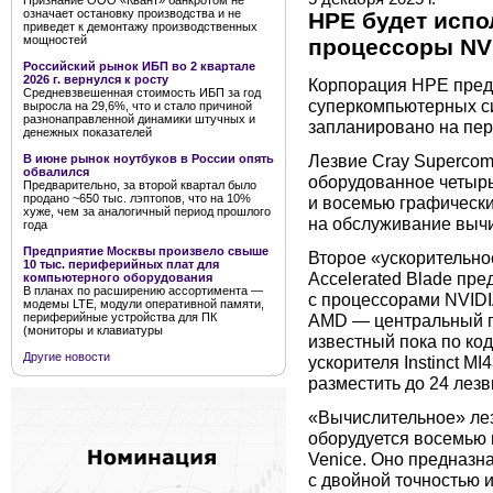
Признание ООО «Квант» банкротом не
означает остановку производства и не
HPE будет испо
приведет к демонтажу производственных
мощностей
процессоры NV
Российский рынок ИБП во 2 квартале
2026 г. вернулся к росту
Корпорация HPE предв
Средневзвешенная стоимость ИБП за год
суперкомпьютерных си
выросла на 29,6%, что и стало причиной
разнонаправленной динамики штучных и
запланировано на пер
денежных показателей
Лезвие Cray Supercomp
В июне рынок ноутбуков в России опять
обвалился
оборудованное четыр
Предварительно, за второй квартал было
продано ~650 тыс. лэптопов, что на 10%
и восемью графически
хуже, чем за аналогичный период прошлого
на обслуживание выч
года
Предприятие Москвы произвело свыше
Второе «ускорительно
10 тыс. периферийных плат для
Accelerated Blade пре
компьютерного оборудования
В планах по расширению ассортимента —
с процессорами NVIDI
модемы LTE, модули оперативной памяти,
периферийные устройства для ПК
AMD — центральный п
(мониторы и клавиатуры
известный пока по ко
Другие новости
ускорителя Instinct M
разместить до 24 лез
«Вычислительное» лез
оборудуется восемью
Venice. Оно предназн
с двойной точностью и