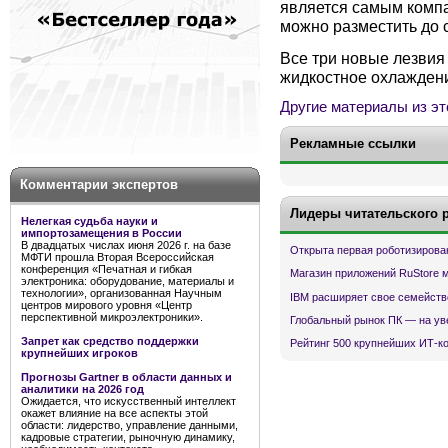
является самым компа
можно разместить до 
Все три новые лезвия
жидкостное охлажден
Другие материалы из эт
Рекламные ссылки
Комментарии экспертов
Лидеры читательского 
Нелегкая судьба науки и
импортозамещения в России
В двадцатых числах июня 2026 г. на базе
Открыта первая роботизирова
МФТИ прошла Вторая Всероссийская
конференция «Печатная и гибкая
Магазин приложений RuStore 
электроника: оборудование, материалы и
технологии», организованная Научным
IBM расширяет свое семейств
центров мирового уровня «Центр
перспективной микроэлектроники».
Глобальный рынок ПК — на ув
Запрет как средство поддержки
Рейтинг 500 крупнейших ИТ-к
крупнейших игроков
Прогнозы Gartner в области данных и
аналитики на 2026 год
Ожидается, что искусственный интеллект
окажет влияние на все аспекты этой
области: лидерство, управление данными,
кадровые стратегии, рыночную динамику,