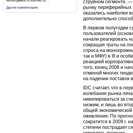
необходимость контекста ...
струйном сегменте, —
рынку периферийных у
Другие комментарии
оказались наиболее в
дополнительно спосо
В первом полугодии с
пользователей (основ
начали реагировать на
сокращая траты на по
спроса на монохромны
так и МФУ) в III и осо
реакцией корпоративн
того, конец 2008 и на
отменой многих тендер
на падении поставок в
IDC считает, что в пе
колебания рынка печа
нивелироваться за сче
низким, и лишь во вт
общей экономической
оживления. По прогно
сократится в 2009 г. 
степени пострадает с
укреплять позиции.