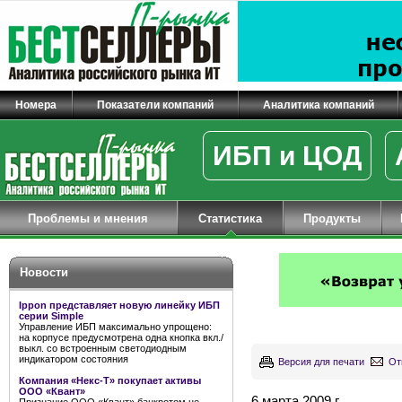
Номера
Показатели компаний
Аналитика компаний
ИБП и ЦОД
Проблемы и мнения
Статистика
Продукты
Новости
Ippon представляет новую линейку ИБП
серии Simple
Управление ИБП максимально упрощено:
на корпусе предусмотрена одна кнопка вкл./
выкл. со встроенным светодиодным
индикатором состояния
Версия для печати
От
Компания «Некс-Т» покупает активы
ООО «Квант»
6 марта 2009 г.