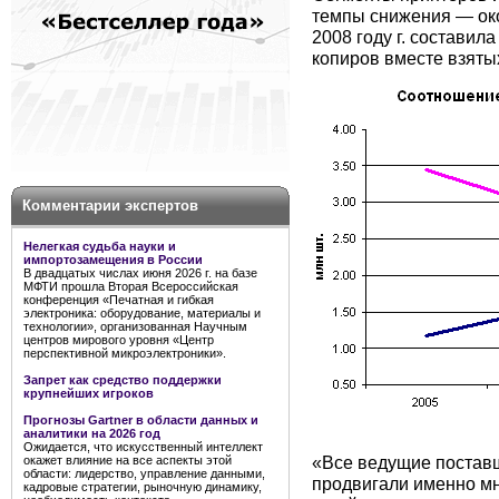
темпы снижения — око
2008 году г. состави
копиров вместе взяты
Комментарии экспертов
Нелегкая судьба науки и
импортозамещения в России
В двадцатых числах июня 2026 г. на базе
МФТИ прошла Вторая Всероссийская
конференция «Печатная и гибкая
электроника: оборудование, материалы и
технологии», организованная Научным
центров мирового уровня «Центр
перспективной микроэлектроники».
Запрет как средство поддержки
крупнейших игроков
Прогнозы Gartner в области данных и
аналитики на 2026 год
Ожидается, что искусственный интеллект
«Все ведущие постав
окажет влияние на все аспекты этой
области: лидерство, управление данными,
продвигали именно мн
кадровые стратегии, рыночную динамику,