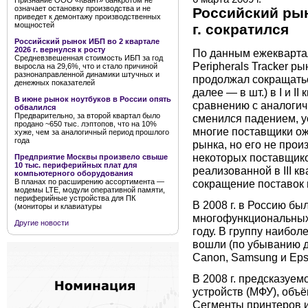
Признание ООО «Квант» банкротом не
означает остановку производства и не
Российский рын
приведет к демонтажу производственных
мощностей
г. сократился
Российский рынок ИБП во 2 квартале
2026 г. вернулся к росту
По данным ежеквартал
Средневзвешенная стоимость ИБП за год
Peripherals Tracker ры
выросла на 29,6%, что и стало причиной
разнонаправленной динамики штучных и
продолжал сокращатьс
денежных показателей
далее — в шт.) в I и I
В июне рынок ноутбуков в России опять
сравнению с аналогич
обвалился
Предварительно, за второй квартал было
сменился падением, ус
продано ~650 тыс. лэптопов, что на 10%
многие поставщики ож
хуже, чем за аналогичный период прошлого
года
рынка, но его не про
некоторых поставщико
Предприятие Москвы произвело свыше
10 тыс. периферийных плат для
реализованной в III к
компьютерного оборудования
сокращение поставок в
В планах по расширению ассортимента —
модемы LTE, модули оперативной памяти,
периферийные устройства для ПК
В 2008 г. в Россию бы
(мониторы и клавиатуры
многофункциональных 
Другие новости
году. В группу наибол
вошли (по убыванию д
Canon, Samsung и Eps
В 2008 г. предсказуе
устройств (МФУ), объём
Сегменты принтеров и