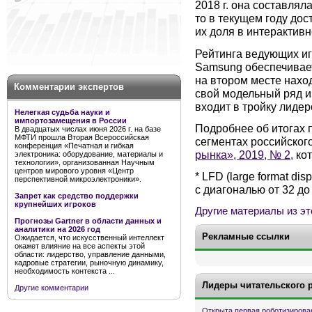
2018 г. она составлял
то в текущем году дос
их доля в интерактивн
Рейтинга ведующих иг
Samsung обеспечивает
на втором месте нахо
Комментарии экспертов
свой модельный ряд и
входит в тройку лидер
Нелегкая судьба науки и
импортозамещения в России
Подробнее об итогах п
В двадцатых числах июня 2026 г. на базе
МФТИ прошла Вторая Всероссийская
сегментах российског
конференция «Печатная и гибкая
рынка», 2019, № 2,
кот
электроника: оборудование, материалы и
технологии», организованная Научным
центров мирового уровня «Центр
* LFD (large format 
перспективной микроэлектроники».
с диагональю от 32 до
Запрет как средство поддержки
крупнейших игроков
Другие материалы из эт
Прогнозы Gartner в области данных и
аналитики на 2026 год
Рекламные ссылки
Ожидается, что искусственный интеллект
окажет влияние на все аспекты этой
области: лидерство, управление данными,
кадровые стратегии, рыночную динамику,
необходимость контекста ...
Лидеры читательского 
Другие комментарии
Открыта первая роботизирова