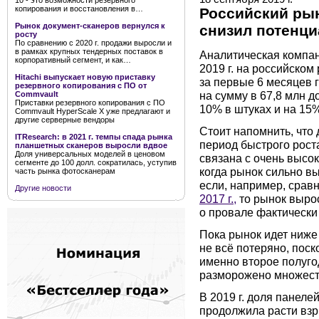
10 - это возможности резервного
копирования и восстановления в…
Российский рын
Рынок документ-сканеров вернулся к
снизил потенци
росту
По сравнению с 2020 г. продажи выросли и
в рамках крупных тендерных поставок в
Аналитическая компан
корпоративный сегмент, и как…
2019 г. на российско
Hitachi выпускает новую приставку
за первые 6 месяцев г
резервного копирования с ПО от
на сумму в 67,8 млн д
Commvault
Приставки резервного копирования с ПО
10% в штуках и на 15%
Commvault HyperScale X уже предлагают и
другие серверные вендоры
Стоит напомнить, чт
ITResearch: в 2021 г. темпы спада рынка
период быстрого рост
планшетных сканеров выросли вдвое
Доля универсальных моделей в ценовом
связана с очень высок
сегменте до 100 долл. сократилась, уступив
когда рынок сильно вы
часть рынка фотосканерам
если, например, срав
Другие новости
2017 г.,
то рынок вырос
о провале фактически 
Пока рынок идет ниж
не всё потеряно, пос
именно второе полугод
разморожено множест
В 2019 г. доля панеле
продолжила расти вз