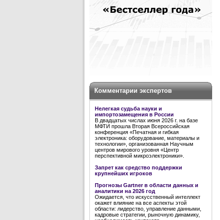
Комментарии экспертов
Нелегкая судьба науки и
импортозамещения в России
В двадцатых числах июня 2026 г. на базе
МФТИ прошла Вторая Всероссийская
конференция «Печатная и гибкая
электроника: оборудование, материалы и
технологии», организованная Научным
центров мирового уровня «Центр
перспективной микроэлектроники».
Запрет как средство поддержки
крупнейших игроков
Прогнозы Gartner в области данных и
аналитики на 2026 год
Ожидается, что искусственный интеллект
окажет влияние на все аспекты этой
области: лидерство, управление данными,
кадровые стратегии, рыночную динамику,