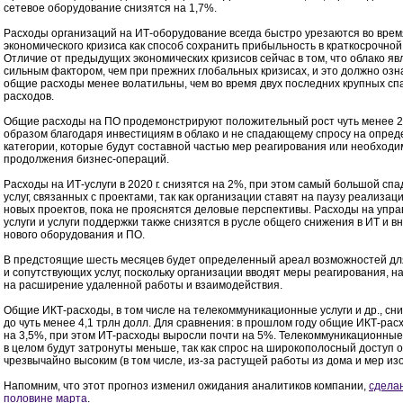
сетевое оборудование снизятся на 1,7%.
Расходы организаций на ИТ-оборудование всегда быстро урезаются во врем
экономического кризиса как способ сохранить прибыльность в краткосрочной
Отличие от предыдущих экономических кризисов сейчас в том, что облако яв
сильным фактором, чем при прежних глобальных кризисах, и это должно озна
общие расходы менее волатильны, чем во время двух последних крупных сп
расходов.
Общие расходы на ПО продемонстрируют положительный рост чуть менее 2
образом благодаря инвестициям в облако и не спадающему спросу на опре
категории, которые будут составной частью мер реагирования или необход
продолжения бизнес-операций.
Расходы на ИТ-услуги в 2020 г. снизятся на 2%, при этом самый большой спа
услуг, связанных с проектами, так как организации ставят на паузу реализац
новых проектов, пока не прояснятся деловые перспективы. Расходы на упр
услуги и услуги поддержки также снизятся в русле общего снижения в ИТ и 
нового оборудования и ПО.
В предстоящие шесть месяцев будет определенный ареал возможностей д
и сопутствующих услуг, поскольку организации вводят меры реагирования, 
на расширение удаленной работы и взаимодействия.
Общие ИКТ-расходы, в том числе на телекоммуникационные услуги и др., сни
до чуть менее 4,1 трлн долл. Для сравнения: в прошлом году общие ИКТ-ра
на 3,5%, при этом ИТ-расходы выросли почти на 5%. Телекоммуникационны
в целом будут затронуты меньше, так как спрос на широкополосный доступ 
чрезвычайно высоким (в том числе, из-за растущей работы из дома и мер из
Напомним, что этот прогноз изменил ожидания аналитиков компании,
сдела
половине марта
.