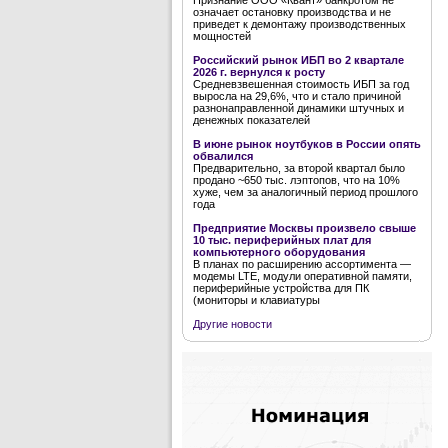
Признание ООО «Квант» банкротом не
означает остановку производства и не
приведет к демонтажу производственных
мощностей
Российский рынок ИБП во 2 квартале
2026 г. вернулся к росту
Средневзвешенная стоимость ИБП за год
выросла на 29,6%, что и стало причиной
разнонаправленной динамики штучных и
денежных показателей
В июне рынок ноутбуков в России опять
обвалился
Предварительно, за второй квартал было
продано ~650 тыс. лэптопов, что на 10%
хуже, чем за аналогичный период прошлого
года
Предприятие Москвы произвело свыше
10 тыс. периферийных плат для
компьютерного оборудования
В планах по расширению ассортимента —
модемы LTE, модули оперативной памяти,
периферийные устройства для ПК
(мониторы и клавиатуры
Другие новости