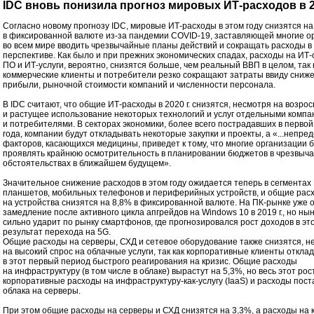
IDC вновь понизила прогноз мировых ИТ-расходов в 2
Согласно новому прогнозу IDC, мировые ИТ-расходы в этом году снизятся на
в фиксированной валюте из-за пандемии COVID-19, заставляющей многие о
во всем мире вводить чрезвычайные планы действий и сокращать расходы в
перспективе. Как было и при прежних экономических спадах, расходы на ИТ
ПО и ИТ-услуги, вероятно, снизятся больше, чем реальный ВВП в целом, так 
коммерческие клиенты и потребители резко сокращают затраты ввиду сниже
прибыли, рыночной стоимости компаний и численности персонала.
В IDC считают, что общие ИТ-расходы в 2020 г. снизятся, несмотря на возро
и растущее использование некоторых технологий и услуг отдельными комп
и потребителями. В секторах экономики, более всего пострадавших в перво
года, компании будут откладывать некоторые закупки и проекты, а «...непре
факторов, касающихся медицины, приведет к тому, что многие организации 
проявлять крайнюю осмотрительность в планировании бюджетов в чрезвыч
обстоятельствах в ближайшем будущем».
Значительное снижение расходов в этом году ожидается теперь в сегментах 
планшетов, мобильных телефонов и периферийных устройств, и общие рас
на устройства снизятся на 8,8% в фиксированной валюте. На ПК-рынке уже 
замедление после активного цикла апгрейдов на Windows 10 в 2019 г., но н
сильно ударит по рынку смартфонов, где прогнозировался рост доходов в это
результат перехода на 5G.
Общие расходы на серверы, СХД и сетевое оборудование также снизятся, н
на высокий спрос на облачные услуги, так как корпоративные клиенты откла
в этот первый период быстрого реагирования на кризис. Общие расходы
на инфраструктуру (в том числе в облаке) вырастут на 5,3%, но весь этот рос
корпоративные расходы на инфраструктуру-как-услугу (IaaS) и расходы пос
облака на серверы.
При этом общие расходы на серверы и СХД снизятся на 3,3%, а расходы на