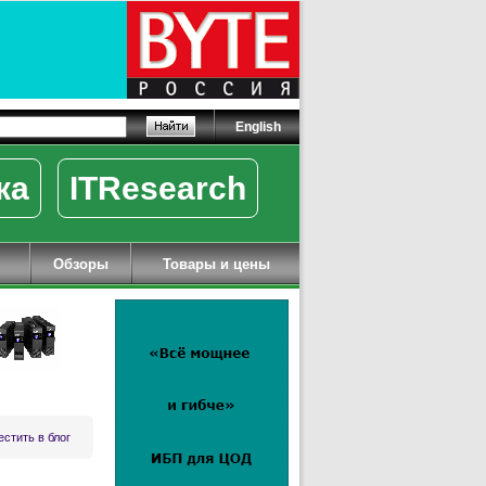
English
ка
ITResearch
Обзоры
Товары и цены
стить в блог