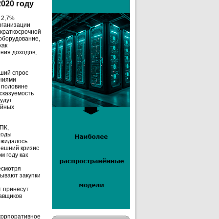
020 году
 2,7%
рганизации
 краткосрочной
-оборудование,
как
ния доходов,
сший спрос
аниями
й половине
дсказуемость
будут
айных
ПК,
ходы
ожидалось
ынешний кризис
м году как
есмотря
дывают закупки
т принесут
тавщиков
 корпоративное