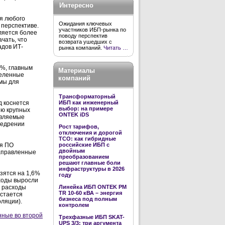
Интересно
я любого
Ожидания ключевых
 перспективе.
участников ИБП-рынка по
ляется более
поводу перспектив
чать, что
возврата ушедших с
адов ИТ-
рынка компаний.
Читать …
%, главным
Материалы
деленные
компаний
имы для
Трансформаторный
д коснется
ИБП как инженерный
выбор: на примере
ию крупных
ONTEK iDS
авляемые
внедрении
Рост тарифов,
отключения и дорогой
TCO: как гибридные
ля ПО
российские ИБП с
двойным
направленные
преобразованием
решают главные боли
инфраструктуры в 2026
зятся на 1,6%
году
сходы выросли
е расходы
Линейка ИБП ONTEK PM
TR 10-60 кВА – энергия
остается
бизнеса под полным
оляции).
контролем
нные во второй
Трехфазные ИБП SKAT-
UPS 3/3: три аргумента