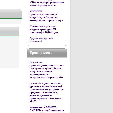
«ЗА» и четыре реальных
инженерных кейса
ИБП CBR:
профессиональная
защита для бизнеса,
который не терпит пауз
Самые интересные
видеокарты для ML:
ландшафт 2026 года
Другие материалы
компаний
Пресс-релизы
Высокая
производительность по
доступной цене: Xerox
запускает новые
монохромные
устройства формата А4
Lexmark задает новый
уровень возможностей
для печатных устройств
среднего сегмента с
новым цветным
принтерам и «умным»
МФУ
Компания «ВЕНЕТА
СИСТЕМ» опубликовала