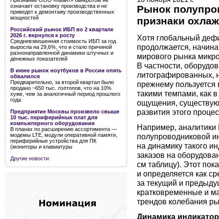
Признание ООО «Квант» банкротом не
означает остановку производства и не
Рынок полупро
приведет к демонтажу производственных
мощностей
признаки охла
Российский рынок ИБП во 2 квартале
2026 г. вернулся к росту
Хотя глобальный деф
Средневзвешенная стоимость ИБП за год
продолжается, начина
выросла на 29,6%, что и стало причиной
разнонаправленной динамики штучных и
мирового рынка микро
денежных показателей
В частности, оборудов
В июне рынок ноутбуков в России опять
литографированных, но
обвалился
Предварительно, за второй квартал было
прежнему пользуется
продано ~650 тыс. лэптопов, что на 10%
такими темпами, как в
хуже, чем за аналогичный период прошлого
года
ощущения, существую
развития этого процес
Предприятие Москвы произвело свыше
10 тыс. периферийных плат для
компьютерного оборудования
Например, аналитики
В планах по расширению ассортимента —
полупроводниковой ин
модемы LTE, модули оперативной памяти,
периферийные устройства для ПК
на динамику такого ин
(мониторы и клавиатуры
заказов на оборудова
Другие новости
см таблицу). Этот по
и определяется как ср
за текущий и предыду
кратковременные и ма
трендов колебания ры
Динамика индикатор