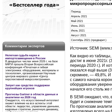
микропроцессорных
Период
Апрель 2021
Май 2021
Июнь 2021
Июль 2021
Август 2021
Сентябрь 2021 (предварит.)
Комментарии экспертов
Источник: SEMI (www.s
Как видно из таблицы,
Нелегкая судьба науки и
импортозамещения в России
достиг в июне 2021г. 
В двадцатых числах июня 2026 г. на базе
МФТИ прошла Вторая Всероссийская
периода 2020 г.). И 
конференция «Печатная и гибкая
оказался ещё выше (3,
электроника: оборудование, материалы и
технологии», организованная Научным
скромнее, — 49,8%. И
центров мирового уровня «Центр
с самого начала коро
перспективной микроэлектроники».
оборудования уверенн
Запрет как средство поддержки
крупнейших игроков
начался его столь же
Прогнозы Gartner в области данных и
В SEMI ожидают, что,
аналитики на 2026 год
Ожидается, что искусственный интеллект
будет и снижение тем
окажет влияние на все аспекты этой
По прогнозам аналитик
области: лидерство, управление данными,
кадровые стратегии, рыночную динамику,
изготовлено всего на 6