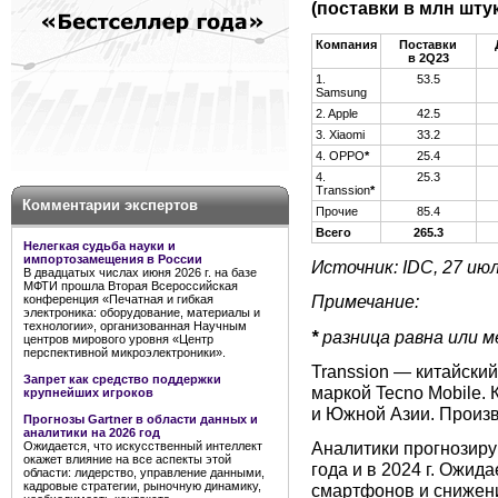
(поставки в млн штук
Компания
Поставки
в 2Q23
1.
53.5
Samsung
2. Apple
42.5
3. Xiaomi
33.2
4. OPPO
*
25.4
4.
25.3
Transsion
*
Комментарии экспертов
Прочие
85.4
Всего
265.3
Нелегкая судьба науки и
импортозамещения в России
Источник: IDC, 27 июл
В двадцатых числах июня 2026 г. на базе
МФТИ прошла Вторая Всероссийская
Примечание:
конференция «Печатная и гибкая
электроника: оборудование, материалы и
технологии», организованная Научным
*
разница равна или м
центров мирового уровня «Центр
перспективной микроэлектроники».
Transsion — китайски
Запрет как средство поддержки
маркой Tecno Mobile.
крупнейших игроков
и Южной Азии. Произв
Прогнозы Gartner в области данных и
аналитики на 2026 год
Аналитики прогнозиру
Ожидается, что искусственный интеллект
окажет влияние на все аспекты этой
года и в 2024 г. Ожид
области: лидерство, управление данными,
кадровые стратегии, рыночную динамику,
смартфонов и снижение