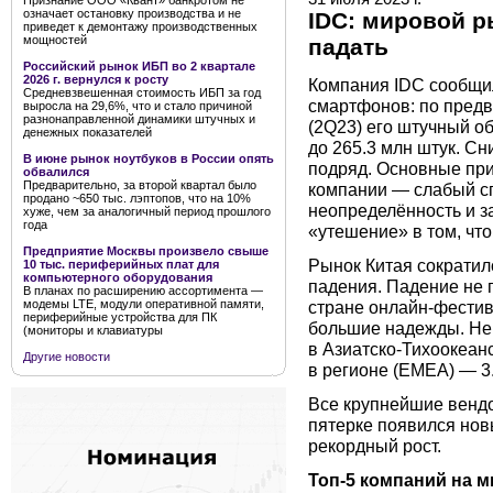
Признание ООО «Квант» банкротом не
означает остановку производства и не
IDC: мировой 
приведет к демонтажу производственных
мощностей
падать
Российский рынок ИБП во 2 квартале
2026 г. вернулся к росту
Компания IDC сообщи
Средневзвешенная стоимость ИБП за год
смартфонов: по предв
выросла на 29,6%, что и стало причиной
разнонаправленной динамики штучных и
(2Q23) его штучный о
денежных показателей
до 265.3 млн штук. С
В июне рынок ноутбуков в России опять
подряд. Основные пр
обвалился
Предварительно, за второй квартал было
компании — слабый с
продано ~650 тыс. лэптопов, что на 10%
неопределённость и з
хуже, чем за аналогичный период прошлого
года
«утешение» в том, чт
Предприятие Москвы произвело свыше
Рынок Китая сократил
10 тыс. периферийных плат для
компьютерного оборудования
падения. Падение не 
В планах по расширению ассортимента —
стране онлайн-фестив
модемы LTE, модули оперативной памяти,
периферийные устройства для ПК
большие надежды. Не 
(мониторы и клавиатуры
в Азиатско-Тихоокеан
Другие новости
в регионе (EMEA) — 3
Все крупнейшие вендо
пятерке появился новы
рекордный рост.
Топ-5 компаний на 