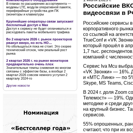
компьютерного оборудования
В планах по расширению ассортимента —
Российские ВК
модемы LTE, модули оперативной памяти,
периферийные устройства для ПК
видеосвязи в 
(мониторы и клавиатуры
Крупнейшие операторы связи запускают
Российские сервисы 
бесплатный доступ к Мах
корпоративного рынка
Доступ к сервису не будет оплачиваться и
расходовать пакеты мобильного трафика
со ссылкой на агентст
TrueConf и «VK Звонк
Во 2 квартале 2026 г. рынок проекторов
рванул вверх, но есть НО…
который прошёл в апр
Но обольщаться пока не стоит. Это скорее
технический отскок, чем реальный рост
1,7 тыс. респондентов
рынка
компаний с численност
2 квартал 2026 г. на рынке мониторов
предварительно очень плох
Сервис Iva Mcu выбра
Значительные темпы снижения во многом
«VK Звонки» — 16%. Д
связаны с эффектом базы, а вообще 2
квартал 2026 совсем немного уступил 2
и «МТС Линк» — по 5%
кварталу 2024-го
Skype, MS Teams, Cisc
Другие новости
В 2024 г. доля Zoom 
Телемост» — 19%. Одн
методике и среди друг
на крупный бизнес. Т
сервисов.
55% опрошенных, ран
считают, что при их 