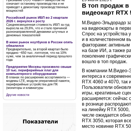
Признание ООО «Квант» банкротом не
означает остановку производства и не
В топ продаж в
приведет к демонтажу производственных
мощностей
видеокарт RTX 
Российский рынок ИБП во 2 квартале
2026 г. вернулся к росту
М.Видео-Эльдорадо з
Средневзвешенная стоимость ИБП за год
на видеокарты в перв
выросла на 29,6%, что и стало причиной
разнонаправленной динамики штучных и
Спрос на устройства у
денежных показателей
и в количественном в
В июне рынок ноутбуков в России опять
факторами: активным 
обвалился
Предварительно, за второй квартал было
на базе ИИ, а также 
продано ~650 тыс. лэптопов, что на 10%
поколение графически
хуже, чем за аналогичный период прошлого
года
вошло в топ продаж.
Предприятие Москвы произвело свыше
В компании М.Видео-Э
10 тыс. периферийных плат для
компьютерного оборудования
интереса к современ
В планах по расширению ассортимента —
RTX 4060 и 4070, так
модемы LTE, модули оперативной памяти,
периферийные устройства для ПК
Пользователи обновля
(мониторы и клавиатуры
игры, креативные сце
Другие новости
расширяется: сейчас 
в рознице распродают
на линейку RTX 5000, 
числе ожидается обно
RTX 3050, которая все
место новинке RTX 50