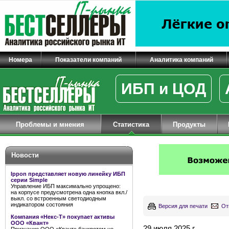
Номера
Показатели компаний
Аналитика компаний
ИБП и ЦОД
Проблемы и мнения
Статистика
Продукты
Новости
Ippon представляет новую линейку ИБП
серии Simple
Управление ИБП максимально упрощено:
на корпусе предусмотрена одна кнопка вкл./
выкл. со встроенным светодиодным
индикатором состояния
Версия для печати
От
Компания «Некс-Т» покупает активы
ООО «Квант»
29 июля 2025 г.