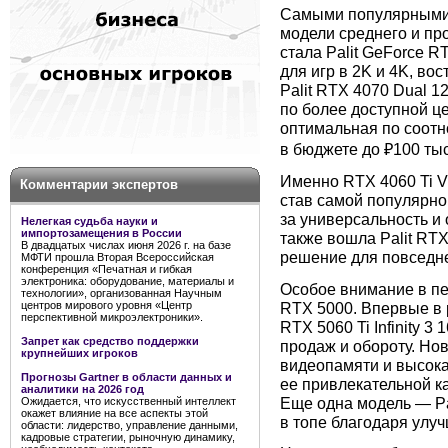
Самыми популярными 
модели среднего и пр
стала Palit GeForce 
для игр в 2K и 4K, во
Palit RTX 4070 Dual 1
по более доступной це
оптимальная по соотн
в бюджете до ₽100 тыс
Именно RTX 4060 Ti V
Комментарии экспертов
став самой популярно
за универсальность и 
Нелегкая судьба науки и
импортозамещения в России
также вошла Palit RT
В двадцатых числах июня 2026 г. на базе
решение для повседне
МФТИ прошла Вторая Всероссийская
конференция «Печатная и гибкая
электроника: оборудование, материалы и
Особое внимание в пе
технологии», организованная Научным
RTX 5000. Впервые в 
центров мирового уровня «Центр
перспективной микроэлектроники».
RTX 5060 Ti Infinity 3
Запрет как средство поддержки
продаж и обороту. Но
крупнейших игроков
видеопамяти и высок
Прогнозы Gartner в области данных и
ее привлекательной ка
аналитики на 2026 год
Еще одна модель — Pal
Ожидается, что искусственный интеллект
окажет влияние на все аспекты этой
в топе благодаря улу
области: лидерство, управление данными,
кадровые стратегии, рыночную динамику,