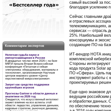
самый высокий за по
благодаря усилению п
Сейчас главными драй
и отраслевых ассоциа
телекоммуникациях, 
сервисах — отрасль д
25%. Наибольший вкла
консорциумы и экосис
создающие ПО на баз
Комментарии экспертов
ИТ-вендор НОТА иници
Нелегкая судьба науки и
импортозамещения в России
комплексной кибербез
В двадцатых числах июня 2026 г. на базе
Стороны интегрируют 
МФТИ прошла Вторая Всероссийская
конференция «Печатная и гибкая
кода продукта Solar a
электроника: оборудование, материалы и
ПО «Сфера». Цель па
технологии», организованная Научным
центров мирового уровня «Центр
инструмент работы с 
перспективной микроэлектроники».
проектируемых решен
Запрет как средство поддержки
крупнейших игроков
Еще одно знаковое дл
Прогнозы Gartner в области данных и
ведущим российским 
аналитики на 2026 год
Ожидается, что искусственный интеллект
и обработки данных. 
окажет влияние на все аспекты этой
по обеспечению техно
области: лидерство, управление данными,
кадровые стратегии, рыночную динамику,
а в 2024 году компан