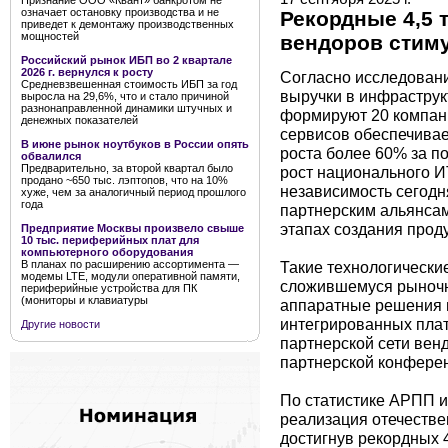
Признание ООО «Квант» банкротом не
означает остановку производства и не
Рекордные 4,5 
приведет к демонтажу производственных
мощностей
вендоров стиму
Российский рынок ИБП во 2 квартале
2026 г. вернулся к росту
Согласно исследова
Средневзвешенная стоимость ИБП за год
выручки в инфрастру
выросла на 29,6%, что и стало причиной
разнонаправленной динамики штучных и
формируют 20 компани
денежных показателей
сервисов обеспечива
В июне рынок ноутбуков в России опять
роста более 60% за п
обвалился
Предварительно, за второй квартал было
рост национального ИТ
продано ~650 тыс. лэптопов, что на 10%
независимость сегодн
хуже, чем за аналогичный период прошлого
года
партнерским альянсам
этапах создания проду
Предприятие Москвы произвело свыше
10 тыс. периферийных плат для
компьютерного оборудования
Такие технологически
В планах по расширению ассортимента —
модемы LTE, модули оперативной памяти,
сложившемуся рыночн
периферийные устройства для ПК
(мониторы и клавиатуры
аппаратные решения 
интегрированных плат
Другие новости
партнерской сети ве
партнерской конфере
По статистике АРПП и
реализация отечестве
достигнув рекордных 