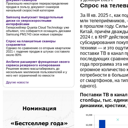
документ-сканеров
Произошло некоторое перераспределение
Спрос на телеви
продаж в пользу документ-сканеров
начальной скоростной категории
За III кв. 2025 г., ка
Samsung выпускает твердотельные
млн телеприёмников, 
диски со сверхскоростными
интерфейсами
в прошлом году. Силь
Гиперскейлер Quanta Cloud Technology уже
Китай, причём дважды
объявил, что собирается оснащать дисками
Samsung PM1743 свои новые серверы
2024 г. в КНР действ
Спрос на планшетные сканеры
субсидирования покуп
сохраняется
техники — и это ощут
Однако по сравнению со вторым кварталом
2021 г. падение продаж в штуках составило
поставки ТВ в канал п
около 80%
последующих сравнени
ArcServe расширяет функционал своего
года программа эта не
сервиса резервного копирования
огромное количество 
Решение можно масштабировать до
нескольких миллионов пользователей и у
потребности в больши
него нет ограничений по емкости
от смартфонов, на ти
Другие новости
одного).
Поставки ТВ в канал п
столбцы, тыс. едини
динамики, крестики,