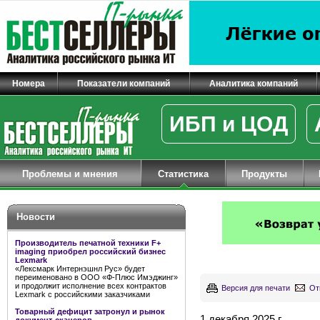
Номера
Показатели компаний
Аналитика компаний
ИБП и ЦОД
Проблемы и мнения
Статистика
Продукты
Новости
Производитель печатной техники F+
imaging приобрел российский бизнес
Lexmark
«Лексмарк Интернэшнл Рус» будет
переименовано в ООО «Ф-Плюс Имэджинг»
и продолжит исполнение всех контрактов
Версия для печати
От
Lexmark с российскими заказчиками
Товарный дефицит затронул и рынок
1 декабря 2025 г.