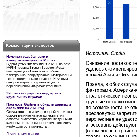
Комментарии экспертов
Источник: Omdia
Нелегкая судьба науки и
импортозамещения в России
Снижение поставок те
В двадцатых числах июня 2026 г. на базе
МФТИ прошла Вторая Всероссийская
удалось скомпенсирова
конференция «Печатная и гибкая
прочей Азии и Океании
электроника: оборудование, материалы и
технологии», организованная Научным
центров мирового уровня «Центр
Правда, в обоих случ
перспективной микроэлектроники».
факторами. Американ
Запрет как средство поддержки
стратегической неопр
крупнейших игроков
крупные покупки импо
Прогнозы Gartner в области данных и
по возможности не отк
аналитики на 2026 год
Ожидается, что искусственный интеллект
пресловутых запретит
окажет влияние на все аспекты этой
перспективе не удастс
области: лидерство, управление данными,
кадровые стратегии, рыночную динамику,
агрессивно действуют
необходимость контекста ...
(в том числе с крайн
Другие комментарии
товарные единицы, чт