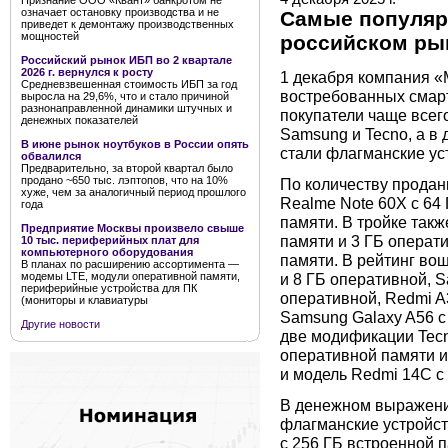
Признание ООО «Квант» банкротом не
означает остановку производства и не
Самые популяр
приведет к демонтажу производственных
мощностей
российском ры
Российский рынок ИБП во 2 квартале
2026 г. вернулся к росту
1 декабря компания «
Средневзвешенная стоимость ИБП за год
востребованных смарт
выросла на 29,6%, что и стало причиной
разнонаправленной динамики штучных и
покупатели чаще всег
денежных показателей
Samsung и Tecno, а 
В июне рынок ноутбуков в России опять
стали флагманские ус
обвалился
Предварительно, за второй квартал было
продано ~650 тыс. лэптопов, что на 10%
По количеству продан
хуже, чем за аналогичный период прошлого
Realme Note 60X с 64
года
памяти. В тройке такж
Предприятие Москвы произвело свыше
памяти и 3 ГБ операти
10 тыс. периферийных плат для
компьютерного оборудования
памяти. В рейтинг во
В планах по расширению ассортимента —
и 8 ГБ оперативной, S
модемы LTE, модули оперативной памяти,
периферийные устройства для ПК
оперативной, Redmi A
(мониторы и клавиатуры
Samsung Galaxy A56 с 
Другие новости
две модификации Tecn
оперативной памяти и
и модель Redmi 14С с
В денежном выражени
флагманские устройст
с 256 ГБ встроенной 