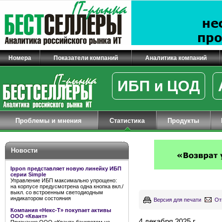
Номера
Показатели компаний
Аналитика компаний
ИБП и ЦОД
Проблемы и мнения
Статистика
Продукты
Новости
Ippon представляет новую линейку ИБП
серии Simple
Управление ИБП максимально упрощено:
на корпусе предусмотрена одна кнопка вкл./
выкл. со встроенным светодиодным
индикатором состояния
Версия для печати
От
Компания «Некс-Т» покупает активы
ООО «Квант»
4 декабря 2025 г.