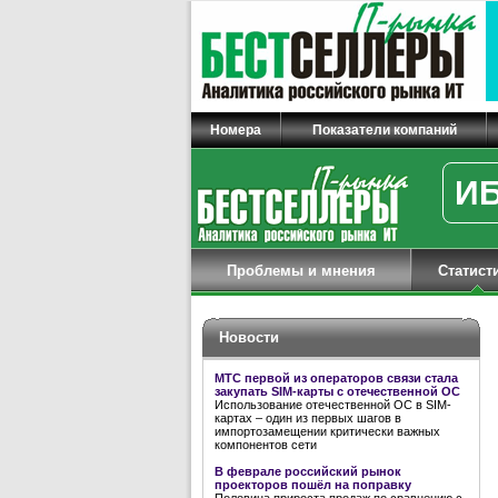
Номера
Показатели компаний
ИБ
Проблемы и мнения
Статист
Новости
МТС первой из операторов связи стала
закупать SIM-карты с отечественной ОС
Использование отечественной ОС в SIM-
картах – один из первых шагов в
импортозамещении критически важных
компонентов сети
В феврале российский рынок
проекторов пошёл на поправку