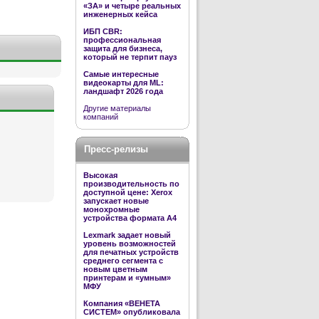
«ЗА» и четыре реальных
инженерных кейса
ИБП CBR:
профессиональная
защита для бизнеса,
который не терпит пауз
Самые интересные
видеокарты для ML:
ландшафт 2026 года
Другие материалы
компаний
Пресс-релизы
Высокая
производительность по
доступной цене: Xerox
запускает новые
монохромные
устройства формата А4
Lexmark задает новый
уровень возможностей
для печатных устройств
среднего сегмента с
новым цветным
принтерам и «умным»
МФУ
Компания «ВЕНЕТА
СИСТЕМ» опубликовала