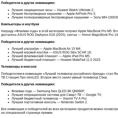
Победители в других номинациях:
Лучшие защищенные часы — Huawei Watch Ultimate 2;
Лучшие беспроводные наушники — Apple AirPods Pro 3;
Лучшие полноразмерные беспроводные наушники — Sony WH-1000X
Компьютеры и ноутбуки
Награду «Флагман года» в этой категории получил Apple MacBook Pro M5. Вт
досталось ASUS ROG Zephyrus G16 (2025), третье — Honor MagicBook Pro 14
Победители в других номинациях:
Лучший ультрабук — Apple MacBook Air 15 M4;
Лучший игровой ноутбук — ASUS ROG Strix SCAR 18;
Лучший флагманский планшет — Apple iPad Pro M5;
Лучший бюджетный планшет — Huawei MatePad 11,5 2025.
Телевизоры и консоли
Победителем в номинации «Лучший телевизор российского бренда» стал Ян
ТВ Станция Про miniLED. Второе место занял умный телевизор Сбер.
Победители в других номинациях:
Флагман года — Samsung Neo QLED 8K QN990F;
Лучшая операционная система для Смарт-ТВ — Google TV;
Лучший бюджетный телевизор — Xiaomi TV A Pro;
Лучшая портативная консоль — Nintendo Switch 2.
Все номинации и победителей во всех категориях продуктов можно посмотр
на специальной странице премии.