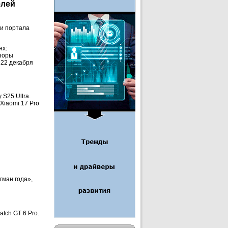
елей
ли портала
ях:
зоры
 22 декабря
S25 Ultra.
Xiaomi 17 Pro
гман года»,
tch GT 6 Pro.