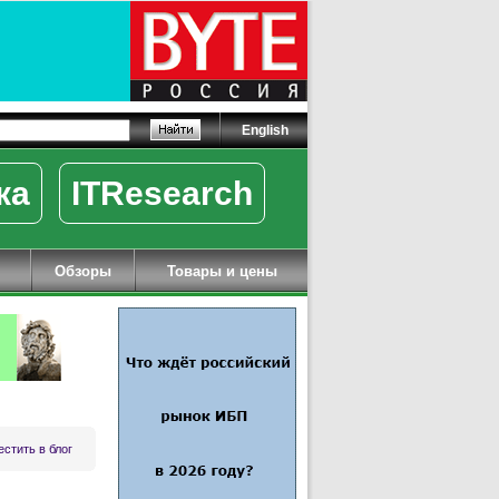
English
ка
ITResearch
Обзоры
Товары и цены
стить в блог