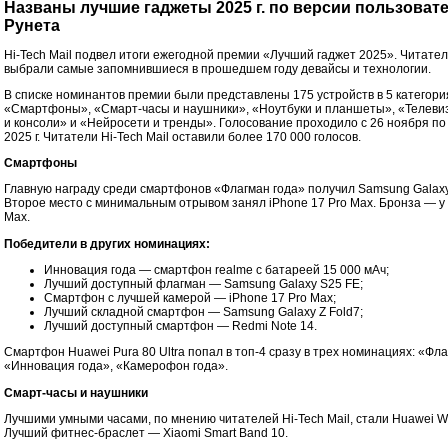
Названы лучшие гаджеты 2025 г. по версии пользоват
Рунета
Hi-Tech Mail подвел итоги ежегодной премии «Лучший гаджет 2025». Читате
выбрали самые запомнившиеся в прошедшем году девайсы и технологии.
В списке номинантов премии были представлены 175 устройств в 5 категори
«Смартфоны», «Смарт-часы и наушники», «Ноутбуки и планшеты», «Телеви
и консоли» и «Нейросети и тренды». Голосование проходило с 26 ноября по
2025 г. Читатели Hi-Tech Mail оставили более 170 000 голосов.
Смартфоны
Главную награду среди смартфонов «Флагман года» получил Samsung Galaxy 
Второе место с минимальным отрывом занял iPhone 17 Pro Max. Бронза — у 
Max.
Победители в других номинациях:
Инновация года — смартфон realme с батареей 15 000 мАч;
Лучший доступный флагман — Samsung Galaxy S25 FE;
Смартфон с лучшей камерой — iPhone 17 Pro Max;
Лучший складной смартфон — Samsung Galaxy Z Fold7;
Лучший доступный смартфон — Redmi Note 14.
Смартфон Huawei Pura 80 Ultra попал в топ-4 сразу в трех номинациях: «Фла
«Инновация года», «Камерофон года».
Смарт-часы и наушники
Лучшими умными часами, по мнению читателей Hi-Tech Mail, стали Huawei Wa
Лучший фитнес-браслет — Xiaomi Smart Band 10.