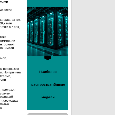
ечек
едставил
аналы, за год
28,7 млн
почти в 7 раз,
тики
 коммерции
лектронной
 занимали
ынок,
им признаком
и. Но причина
леграме,
 они
к, которые
юзивных
озничной
м торгуются
упками
то