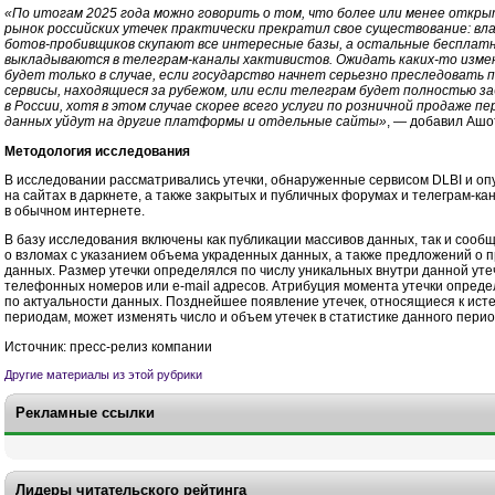
«По итогам 2025 года можно говорить о том, что более или менее откр
рынок российских утечек практически прекратил свое существование: вл
ботов-пробивщиков скупают все интересные базы, а остальные бесплат
выкладываются в телеграм-каналы хактивистов. Ожидать каких-то изме
будет только в случае, если государство начнет серьезно преследовать 
сервисы, находящиеся за рубежом, или если телеграм будет полностью з
в России, хотя в этом случае скорее всего услуги по розничной продаже п
данных уйдут на другие платформы и отдельные сайты»
, — добавил Ашо
Методология исследования
В исследовании рассматривались утечки, обнаруженные сервисом DLBI и о
на сайтах в даркнете, а также закрытых и публичных форумах и телеграм-ка
в обычном интернете.
В базу исследования включены как публикации массивов данных, так и сооб
о взломах с указанием объема украденных данных, а также предложений о 
данных. Размер утечки определялся по числу уникальных внутри данной уте
телефонных номеров или e-mail адресов. Атрибуция момента утечки опреде
по актуальности данных. Позднейшее появление утечек, относящиеся к ист
периодам, может изменять число и объем утечек в статистике данного перио
Источник: пресс-релиз компании
Другие материалы из этой рубрики
Рекламные ссылки
Лидеры читательского рейтинга