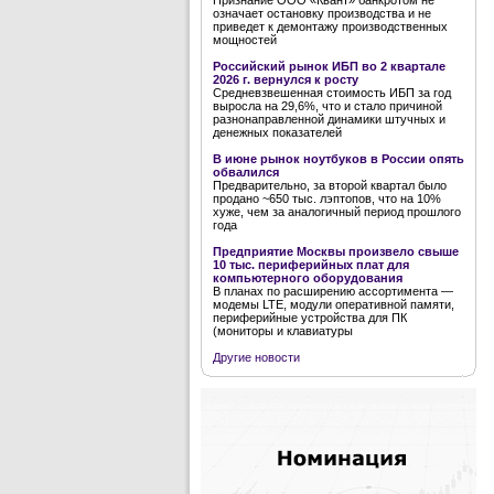
Признание ООО «Квант» банкротом не
означает остановку производства и не
приведет к демонтажу производственных
мощностей
Российский рынок ИБП во 2 квартале
2026 г. вернулся к росту
Средневзвешенная стоимость ИБП за год
выросла на 29,6%, что и стало причиной
разнонаправленной динамики штучных и
денежных показателей
В июне рынок ноутбуков в России опять
обвалился
Предварительно, за второй квартал было
продано ~650 тыс. лэптопов, что на 10%
хуже, чем за аналогичный период прошлого
года
Предприятие Москвы произвело свыше
10 тыс. периферийных плат для
компьютерного оборудования
В планах по расширению ассортимента —
модемы LTE, модули оперативной памяти,
периферийные устройства для ПК
(мониторы и клавиатуры
Другие новости