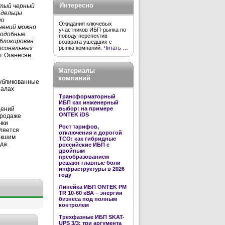
Интересно
ытый черный
адельцы
но
Ожидания ключевых
нений можно
участников ИБП-рынка по
подобные
поводу перспектив
аблокирован
возврата ушедших с
рынка компаний.
Читать …
ерсональных
т Оганесян.
Материалы
компаний
публикованные
налах
Трансформаторный
ИБП как инженерный
выбор: на примере
щений
ONTEK iDS
продаже
чки
Рост тарифов,
ляется
отключения и дорогой
екшим
TCO: как гибридные
да.
российские ИБП с
двойным
преобразованием
решают главные боли
инфраструктуры в 2026
году
Линейка ИБП ONTEK PM
TR 10-60 кВА – энергия
бизнеса под полным
контролем
Трехфазные ИБП SKAT-
UPS 3/3: три аргумента