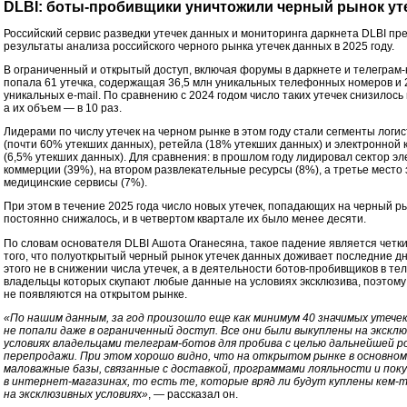
DLBI: боты-пробивщики уничтожили черный рынок ут
Российский сервис разведки утечек данных и мониторинга даркнета DLBI пр
результаты анализа российского черного рынка утечек данных в 2025 году.
В ограниченный и открытый доступ, включая форумы в даркнете и телеграм-к
попала 61 утечка, содержащая 36,5 млн уникальных телефонных номеров и 
уникальных e-mail. По сравнению с 2024 годом число таких утечек снизилось 
а их объем — в 10 раз.
Лидерами по числу утечек на черном рынке в этом году стали сегменты логис
(почти 60% утекших данных), ретейла (18% утекших данных) и электронной
(6,5% утекших данных). Для сравнения: в прошлом году лидировал сектор э
коммерции (39%), на втором развлекательные ресурсы (8%), а третье место
медицинские сервисы (7%).
При этом в течение 2025 года число новых утечек, попадающих на черный р
постоянно снижалось, и в четвертом квартале их было менее десяти.
По словам основателя DLBI Ашота Оганесяна, такое падение является четк
того, что полуоткрытый черный рынок утечек данных доживает последние дн
этого не в снижении числа утечек, а в деятельности ботов-пробивщиков в те
владельцы которых скупают любые данные на условиях эксклюзива, поэтому
не появляются на открытом рынке.
«По нашим данным, за год произошло еще как минимум 40 значимых утече
не попали даже в ограниченный доступ. Все они были выкуплены на экскл
условиях владельцами телеграм-ботов для пробива с целью дальнейшей р
перепродажи. При этом хорошо видно, что на открытом рынке в основно
маловажные базы, связанные с доставкой, программами лояльности и пок
в интернет-магазинах, то есть те, которые вряд ли будут куплены кем-
на эксклюзивных условиях»
, — рассказал он.