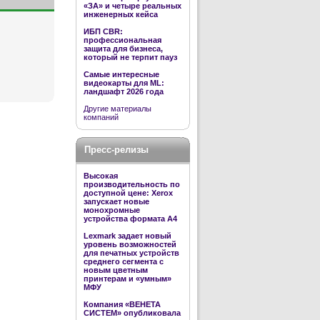
«ЗА» и четыре реальных
инженерных кейса
ИБП CBR:
профессиональная
защита для бизнеса,
который не терпит пауз
Самые интересные
видеокарты для ML:
ландшафт 2026 года
Другие материалы
компаний
Пресс-релизы
Высокая
производительность по
доступной цене: Xerox
запускает новые
монохромные
устройства формата А4
Lexmark задает новый
уровень возможностей
для печатных устройств
среднего сегмента с
новым цветным
принтерам и «умным»
МФУ
Компания «ВЕНЕТА
СИСТЕМ» опубликовала