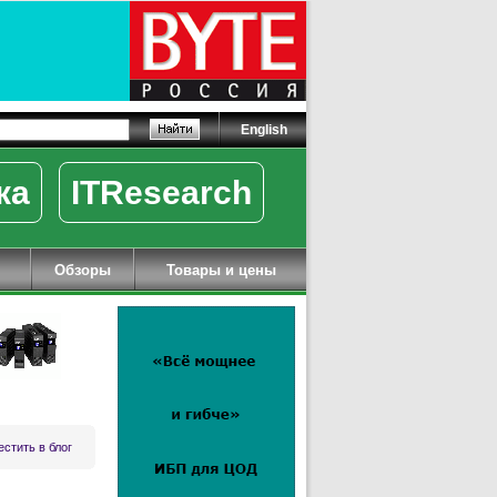
English
ка
ITResearch
Обзоры
Товары и цены
стить в блог