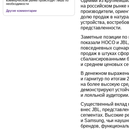
Одними из крупнейших
коммерческом рынке происходят лишь по
необходимости
на российском рынке н
производители, орие
Другие комментарии
долю продаж в натур
устройства, востребо
представленности.
Заметные позиции по 
показали HOCO и JBL,
повседневных сценар
продаж в штуках сфо
сбалансированными б
и среднем ценовых се
В денежном выражени
и гарнитур по итогам 
на более высокую сре
демонстрируют устойч
и лояльной аудитории
Существенный вклад 
внес JBL, представле
сегментах. Высокие р
и Samsung, чьи наушн
брендов, функциональ