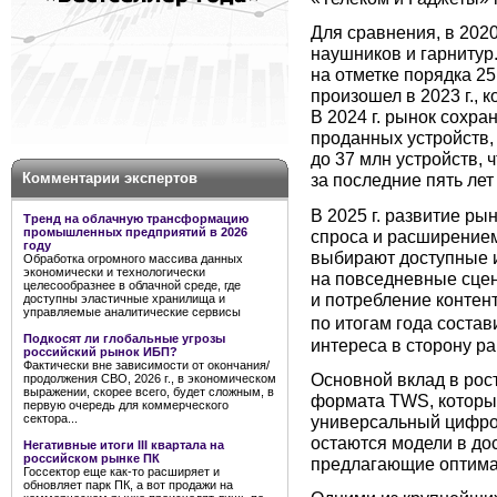
Для сравнения, в 2020
наушников и гарнитур.
на отметке порядка 25
произошел в 2023 г., 
В 2024 г. рынок сохра
проданных устройств,
до 37 млн устройств,
Комментарии экспертов
за последние пять лет
В 2025 г. развитие р
Тренд на облачную трансформацию
промышленных предприятий в 2026
спроса и расширением
году
выбирают доступные 
Обработка огромного массива данных
экономически и технологически
на повседневные сце
целесообразнее в облачной среде, где
и потребление контен
доступны эластичные хранилища и
управляемые аналитические сервисы
по итогам года состав
Подкосят ли глобальные угрозы
интереса в сторону р
российский рынок ИБП?
Фактически вне зависимости от окончания/
Основной вклад в ро
продолжения СВО, 2026 г., в экономическом
выражении, скорее всего, будет сложным, в
формата TWS, которы
первую очередь для коммерческого
сектора...
универсальный цифро
остаются модели в до
Негативные итоги III квартала на
российском рынке ПК
предлагающие оптима
Госсектор еще как-то расширяет и
обновляет парк ПК, а вот продажи на