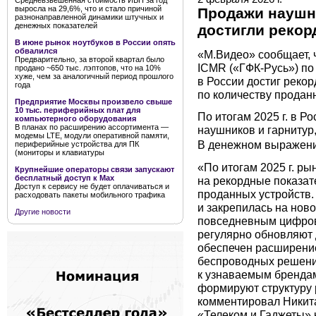
Средневзвешенная стоимость ИБП за год
выросла на 29,6%, что и стало причиной
Продажи наушн
разнонаправленной динамики штучных и
денежных показателей
достигли рекор
В июне рынок ноутбуков в России опять
обвалился
«М.Видео» сообщает, 
Предварительно, за второй квартал было
ICMR («ГФК-Русь») по 
продано ~650 тыс. лэптопов, что на 10%
хуже, чем за аналогичный период прошлого
в России достиг рекор
года
по количеству продан
Предприятие Москвы произвело свыше
10 тыс. периферийных плат для
По итогам 2025 г. в Р
компьютерного оборудования
В планах по расширению ассортимента —
наушников и гарнитур,
модемы LTE, модули оперативной памяти,
В денежном выражении
периферийные устройства для ПК
(мониторы и клавиатуры
«По итогам 2025 г. р
Крупнейшие операторы связи запускают
бесплатный доступ к Мах
на рекордные показате
Доступ к сервису не будет оплачиваться и
проданных устройств.
расходовать пакеты мобильного трафика
и закрепилась на нов
Другие новости
повседневным цифров
регулярно обновляют 
обеспечен расширение
беспроводных решений
к узнаваемым брендам
формируют структуру 
комментировал Никита
«Телеком и Гаджеты» 