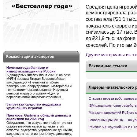
Средняя цена игровой
демонстрировала разн
составляла ₽21,1 тыс.,
показатель скорректир
снизилась до 17 тыс. 
до ₽21,9 тыс. на фон
консолей. По итогам 2
Другие материалы из эт
Комментарии экспертов
Рекламные ссылки
Нелегкая судьба науки и
импортозамещения в России
В двадцатых числах июня 2026 г. на базе
МФТИ прошла Вторая Всероссийская
конференция «Печатная и гибкая
электроника: оборудование, материалы и
Лидеры читательского 
технологии», организованная Научным
центров мирового уровня «Центр
перспективной микроэлектроники».
Открыта первая роботизирова
Запрет как средство поддержки
IBM расширяет свое семейств
крупнейших игроков
Магазин приложений RuStore 
Прогнозы Gartner в области данных и
аналитики на 2026 год
Глобальный рынок ПК — на ув
Ожидается, что искусственный интеллект
окажет влияние на все аспекты этой
Рейтинг 500 крупнейших ИТ-к
области: лидерство, управление данными,
кадровые стратегии, рыночную динамику,