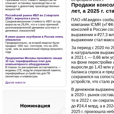
Признание ООО «Квант» банкротом не
означает остановку производства и не
Продажи консол
приведет к демонтажу производственных
мощностей
лет, а 2025 г. 
Российский рынок ИБП во 2 квартале
2026 г. вернулся к росту
ПАО «М.видео» сообща
Средневзвешенная стоимость ИБП за год
компании ICMR («ГФК-Р
выросла на 29,6%, что и стало причиной
разнонаправленной динамики штучных и
консолей в России сос
денежных показателей
выражении и ₽27,3 мл
В июне рынок ноутбуков в России опять
выражении стал макси
обвалился
Предварительно, за второй квартал было
продано ~650 тыс. лэптопов, что на 10%
За период с 2020 по 2
хуже, чем за аналогичный период прошлого
в натуральном выражен
года
в 2021 г. — 0,66 млн у
Предприятие Москвы произвело свыше
10 тыс. периферийных плат для
на фоне перестройке л
компьютерного оборудования
выросли до 1,43 млн у
В планах по расширению ассортимента —
модемы LTE, модули оперативной памяти,
баланса спроса и пред
периферийные устройства для ПК
сохранился на сопоста
(мониторы и клавиатуры
устройств, что стало 
Другие новости
В денежном выражени
в 2020 г. рынок состав
то в 2022 г. он сократ
до ₽24,4 млрд, а в 20
2025 г. произошла неб