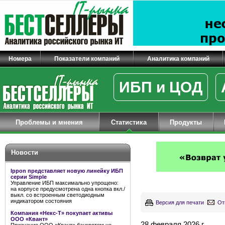
Номера
Показатели компаний
Аналитика компаний
ИБП и ЦОД
Проблемы и мнения
Статистика
Продукты
Новости
Ippon представляет новую линейку ИБП
серии Simple
Управление ИБП максимально упрощено:
на корпусе предусмотрена одна кнопка вкл./
выкл. со встроенным светодиодным
индикатором состояния
Версия для печати
От
Компания «Некс-Т» покупает активы
ООО «Квант»
28 февраля 2026 г.