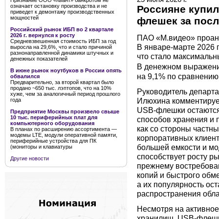
Признание ООО «Квант» банкротом не
означает остановку производства и не
Россияне купил
приведет к демонтажу производственных
мощностей
флешек за посл
Российский рынок ИБП во 2 квартале
2026 г. вернулся к росту
ПАО «М.видео» проан
Средневзвешенная стоимость ИБП за год
В январе-марте 2026 
выросла на 29,6%, что и стало причиной
разнонаправленной динамики штучных и
что стало максимальны
денежных показателей
В денежном выражении
В июне рынок ноутбуков в России опять
на 9,1% по сравнению
обвалился
Предварительно, за второй квартал было
продано ~650 тыс. лэптопов, что на 10%
Руководитель департ
хуже, чем за аналогичный период прошлого
Илюхина комментирует
года
USB-флешки остаются
Предприятие Москвы произвело свыше
10 тыс. периферийных плат для
способов хранения и 
компьютерного оборудования
как со стороны частны
В планах по расширению ассортимента —
модемы LTE, модули оперативной памяти,
корпоративных клиент
периферийные устройства для ПК
большей емкости и мо
(мониторы и клавиатуры
способствует росту р
Другие новости
прежнему востребован
копий и быстрого обм
а их популярность ос
распространения обла
Несмотря на активное
хранилищ, USB-флешк