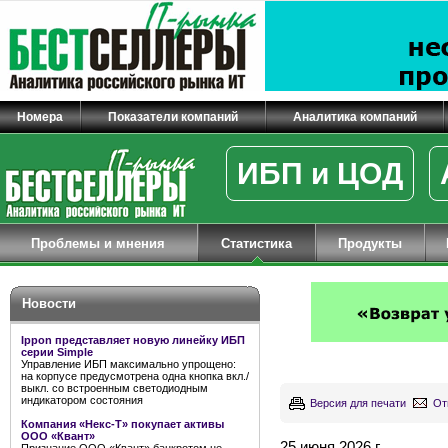
Номера
Показатели компаний
Аналитика компаний
ИБП и ЦОД
Проблемы и мнения
Статистика
Продукты
Новости
Ippon представляет новую линейку ИБП
серии Simple
Управление ИБП максимально упрощено:
на корпусе предусмотрена одна кнопка вкл./
выкл. со встроенным светодиодным
индикатором состояния
Версия для печати
От
Компания «Некс-Т» покупает активы
ООО «Квант»
25 июня 2026 г.