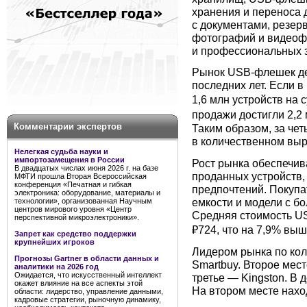
хранения и переноса 
с документами, резер
фотографий и видеофа
и профессиональных з
Рынок USB-флешек де
последних лет. Если в
1,6 млн устройств на с
продажи достигли 2,2 
Комментарии экспертов
Таким образом, за че
в количественном выр
Нелегкая судьба науки и
импортозамещения в России
Рост рынка обеспечив
В двадцатых числах июня 2026 г. на базе
проданных устройств,
МФТИ прошла Вторая Всероссийская
конференция «Печатная и гибкая
предпочтений. Покупа
электроника: оборудование, материалы и
емкости и модели с б
технологии», организованная Научным
центров мирового уровня «Центр
Средняя стоимость US
перспективной микроэлектроники».
₽724, что на 7,9% выш
Запрет как средство поддержки
крупнейших игроков
Лидером рынка по кол
Прогнозы Gartner в области данных и
Smartbuy. Второе мест
аналитики на 2026 год
Ожидается, что искусственный интеллект
третье — Kingston. В
окажет влияние на все аспекты этой
На втором месте нахо
области: лидерство, управление данными,
кадровые стратегии, рыночную динамику,